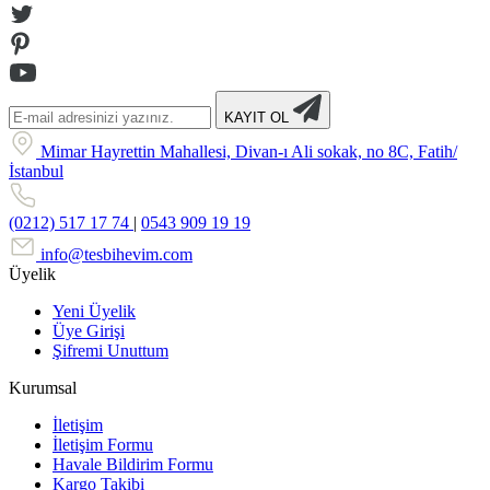
KAYIT OL
Mimar Hayrettin Mahallesi, Divan-ı Ali sokak, no 8C, Fatih/
İstanbul
(0212) 517 17 74
|
0543 909 19 19
info@tesbihevim.com
Üyelik
Yeni Üyelik
Üye Girişi
Şifremi Unuttum
Kurumsal
İletişim
İletişim Formu
Havale Bildirim Formu
Kargo Takibi