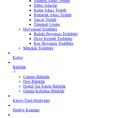
Abanoz Ağacı Tesbih
Diğer Ağaçlar
Kafur Ağacı Tesbih
Pelesenk Ağacı Tesbih
Tarçın Tesbih
Tümünü Göster
Hayvansal Tesbihler
Bufalo Boynuzu Tesbihler
Deve Kemiği Tesbihler
Koç Boynuzu Tesbihler
Minekâr Tesbihler
Kolye
Bileklik
Gümüş Bileklik
Deri Bileklik
Doğal Taş Erkek Bileklik
Damla Kehribar Bileklik
Kişiye Özel Hediyeler
Hediye Kutuları