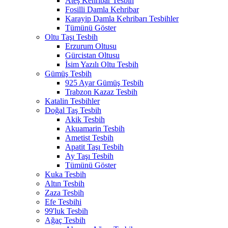
Ateş Kehribar Tesbih
Fosilli Damla Kehribar
Karayip Damla Kehribarı Tesbihler
Tümünü Göster
Oltu Taşı Tesbih
Erzurum Oltusu
Gürcistan Oltusu
İsim Yazılı Oltu Tesbih
Gümüş Tesbih
925 Ayar Gümüş Tesbih
Trabzon Kazaz Tesbih
Katalin Tesbihler
Doğal Taş Tesbih
Akik Tesbih
Akuamarin Tesbih
Ametist Tesbih
Apatit Taşı Tesbih
Ay Taşı Tesbih
Tümünü Göster
Kuka Tesbih
Altın Tesbih
Zaza Tesbih
Efe Tesbihi
99'luk Tesbih
Ağaç Tesbih