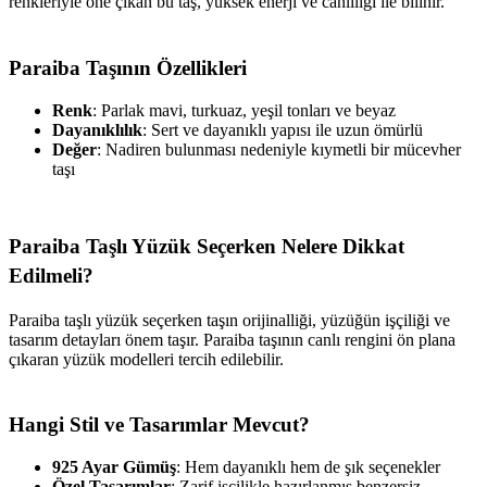
renkleriyle öne çıkan bu taş, yüksek enerji ve canlılığı ile bilinir.
Paraiba Taşının Özellikleri
Renk
: Parlak mavi, turkuaz, yeşil tonları ve beyaz
Dayanıklılık
: Sert ve dayanıklı yapısı ile uzun ömürlü
Değer
: Nadiren bulunması nedeniyle kıymetli bir mücevher
taşı
Paraiba Taşlı Yüzük Seçerken Nelere Dikkat
Edilmeli?
Paraiba taşlı yüzük seçerken taşın orijinalliği, yüzüğün işçiliği ve
tasarım detayları önem taşır. Paraiba taşının canlı rengini ön plana
çıkaran yüzük modelleri tercih edilebilir.
Hangi Stil ve Tasarımlar Mevcut?
925 Ayar Gümüş
: Hem dayanıklı hem de şık seçenekler
Özel Tasarımlar
: Zarif işçilikle hazırlanmış benzersiz