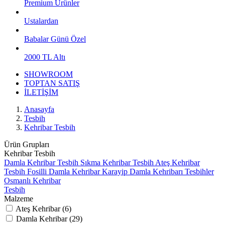
Premium Ürünler
Ustalardan
Babalar Günü Özel
2000 TL Altı
SHOWROOM
TOPTAN SATIŞ
İLETİŞİM
Anasayfa
Tesbih
Kehribar Tesbih
Ürün Grupları
Kehribar Tesbih
Damla Kehribar Tesbih
Sıkma Kehribar Tesbih
Ateş Kehribar
Tesbih
Fosilli Damla Kehribar
Karayip Damla Kehribarı Tesbihler
Osmanlı Kehribar
Tesbih
Malzeme
Ateş Kehribar (6)
Damla Kehribar (29)