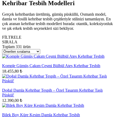
Kehribar Tesbih Modelleri
Gerçek kehribardan üretilmiş, gümüş püsküllü, Osmanlı model,
damla ve fosilli kehribar tesbih çeşitleriyle stilinizi tamamlayın. En
çok aranan kehribar tesbih modelleri burada: otantik, koleksiyonluk
ve şık erkek tesbih seçenekleri sizi bekliyor.
FİLTRELE
SIRALA
Toplam
331
ürün
Komple Gümüş Çakım Çeşmi Bülbül Ateş Kehribar Tesbih
18.455,80 ₺
Doğal Damla Kehribar Tespih – Özel Tasarım Kehribar Taşlı
Püskül'
12.390,00 ₺
Bilek Boy Küre Kesim Damla Kehribar Tesbih