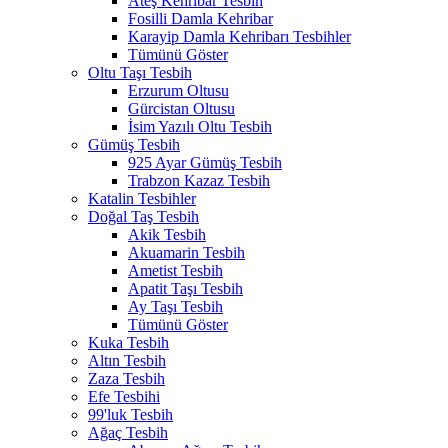
Ateş Kehribar Tesbih
Fosilli Damla Kehribar
Karayip Damla Kehribarı Tesbihler
Tümünü Göster
Oltu Taşı Tesbih
Erzurum Oltusu
Gürcistan Oltusu
İsim Yazılı Oltu Tesbih
Gümüş Tesbih
925 Ayar Gümüş Tesbih
Trabzon Kazaz Tesbih
Katalin Tesbihler
Doğal Taş Tesbih
Akik Tesbih
Akuamarin Tesbih
Ametist Tesbih
Apatit Taşı Tesbih
Ay Taşı Tesbih
Tümünü Göster
Kuka Tesbih
Altın Tesbih
Zaza Tesbih
Efe Tesbihi
99'luk Tesbih
Ağaç Tesbih