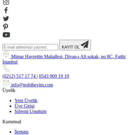
KAYIT OL
Mimar Hayrettin Mahallesi, Divan-ı Ali sokak, no 8C, Fatih/
İstanbul
(0212) 517 17 74
|
0543 909 19 19
info@tesbihevim.com
Üyelik
Yeni Üyelik
Üye Girişi
Şifremi Unuttum
Kurumsal
İletişim