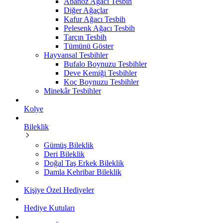
Abanoz Ağacı Tesbih
Diğer Ağaçlar
Kafur Ağacı Tesbih
Pelesenk Ağacı Tesbih
Tarçın Tesbih
Tümünü Göster
Hayvansal Tesbihler
Bufalo Boynuzu Tesbihler
Deve Kemiği Tesbihler
Koç Boynuzu Tesbihler
Minekâr Tesbihler
Kolye
Bileklik
Gümüş Bileklik
Deri Bileklik
Doğal Taş Erkek Bileklik
Damla Kehribar Bileklik
Kişiye Özel Hediyeler
Hediye Kutuları