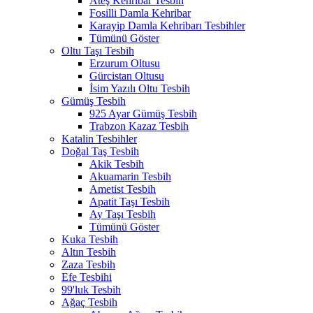
Ateş Kehribar Tesbih
Fosilli Damla Kehribar
Karayip Damla Kehribarı Tesbihler
Tümünü Göster
Oltu Taşı Tesbih
Erzurum Oltusu
Gürcistan Oltusu
İsim Yazılı Oltu Tesbih
Gümüş Tesbih
925 Ayar Gümüş Tesbih
Trabzon Kazaz Tesbih
Katalin Tesbihler
Doğal Taş Tesbih
Akik Tesbih
Akuamarin Tesbih
Ametist Tesbih
Apatit Taşı Tesbih
Ay Taşı Tesbih
Tümünü Göster
Kuka Tesbih
Altın Tesbih
Zaza Tesbih
Efe Tesbihi
99'luk Tesbih
Ağaç Tesbih