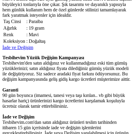
büyüleyici tonlarıyla öne çıkar. Şık tasarımı ve dayanıklı yapısıyla
hem günlük kullanım hem de özel günlerde stilinizi tamamlayarak
fark yaratmak isteyenler için idealdir.
Taş Cinsi
:
Paraiba
Ağırlık
:
19 gram
Renk
:
Mavi
Koleksiyon
:
Doğaltaş
İade ve Değişim
Tesbihevim Yüzük Değişim Kampanyası
Tesbihevim'den satın aldığınız ve kullanmadığınız eski tüm gümüş
yüzüklerinizi; satın aldığınız fiyata dilediğiniz gümüş yüzük modeli
ile değiştiriyoruz. Siz sadece aradaki fiyat farkını ödüyorsunuz. Bu
değişim kampanyasında geliş gidiş kargo ücretleri müşterimize aittir.
Garanti
90 gün boyunca (imamesi, tanesi veya taşı kırılan.. vb gibi büyük
hasarlar hariç) ürünlerinizi kargo ücretlerini karşılamak koşuluyla
ücretsiz olarak tamir ettirebilirsiniz.
İade ve Değişim
Tesbihevim.com'dan satın aldığınız ürünleri teslim tarihinden
itibaren 15 gün içerisinde iade ve değişim işlemlerini
gerçekleştirebilirsiniz. İade veya Değişim yapılabilmesi için ürünün