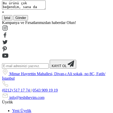
*
İptal
Gönder
Kampanya ve Fırsatlarımızdan haberdar Olun!
KAYIT OL
Mimar Hayrettin Mahallesi, Divan-ı Ali sokak, no 8C, Fatih/
İstanbul
(0212) 517 17 74
|
0543 909 19 19
info@tesbihevim.com
Üyelik
Yeni Üyelik