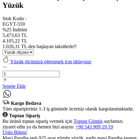
Yüzük
Stok Kodu :
EGYT-559
%25 İndirim
5.473,63 TL
4.105,22 TL
1.026,31 TL den başlayan taksitlerle!!
Yüzük ölçünüzü öğrenmek için tıklayınız
Sepete Ekle
Kargo Bedava
Tüm siparişleriniz 1-3 iş gününde ücretsiz olarak kargolanmaktadır.
Toptan Sipariş
Bu ürünü toptan sipariş vermek için
Toptan Gümüş
sayfamızı
ziyaret edin ya da hemen bizi arayın:
+90 543 909 19 19
Ürün Bilgisi
Mavi Paraiba taşlı 925 ayar gümüş yüzük, nadir mavi Paraiba taşının