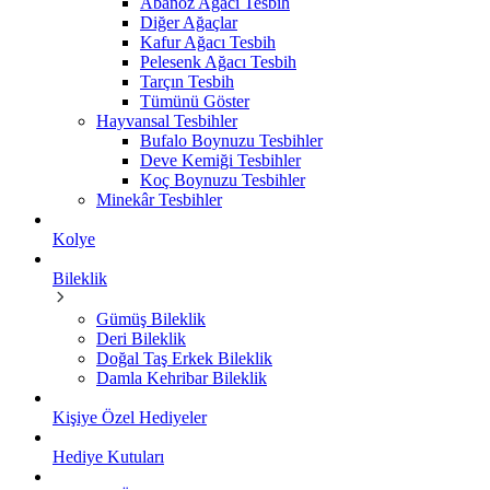
Abanoz Ağacı Tesbih
Diğer Ağaçlar
Kafur Ağacı Tesbih
Pelesenk Ağacı Tesbih
Tarçın Tesbih
Tümünü Göster
Hayvansal Tesbihler
Bufalo Boynuzu Tesbihler
Deve Kemiği Tesbihler
Koç Boynuzu Tesbihler
Minekâr Tesbihler
Kolye
Bileklik
Gümüş Bileklik
Deri Bileklik
Doğal Taş Erkek Bileklik
Damla Kehribar Bileklik
Kişiye Özel Hediyeler
Hediye Kutuları