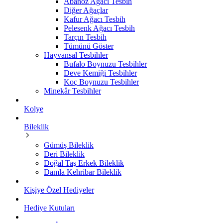
Abanoz Ağacı Tesbih
Diğer Ağaçlar
Kafur Ağacı Tesbih
Pelesenk Ağacı Tesbih
Tarçın Tesbih
Tümünü Göster
Hayvansal Tesbihler
Bufalo Boynuzu Tesbihler
Deve Kemiği Tesbihler
Koç Boynuzu Tesbihler
Minekâr Tesbihler
Kolye
Bileklik
Gümüş Bileklik
Deri Bileklik
Doğal Taş Erkek Bileklik
Damla Kehribar Bileklik
Kişiye Özel Hediyeler
Hediye Kutuları