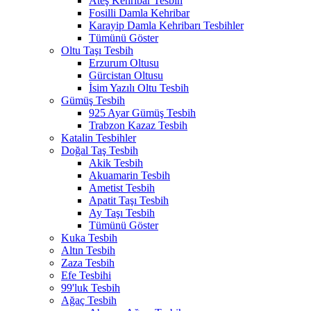
Ateş Kehribar Tesbih
Fosilli Damla Kehribar
Karayip Damla Kehribarı Tesbihler
Tümünü Göster
Oltu Taşı Tesbih
Erzurum Oltusu
Gürcistan Oltusu
İsim Yazılı Oltu Tesbih
Gümüş Tesbih
925 Ayar Gümüş Tesbih
Trabzon Kazaz Tesbih
Katalin Tesbihler
Doğal Taş Tesbih
Akik Tesbih
Akuamarin Tesbih
Ametist Tesbih
Apatit Taşı Tesbih
Ay Taşı Tesbih
Tümünü Göster
Kuka Tesbih
Altın Tesbih
Zaza Tesbih
Efe Tesbihi
99'luk Tesbih
Ağaç Tesbih