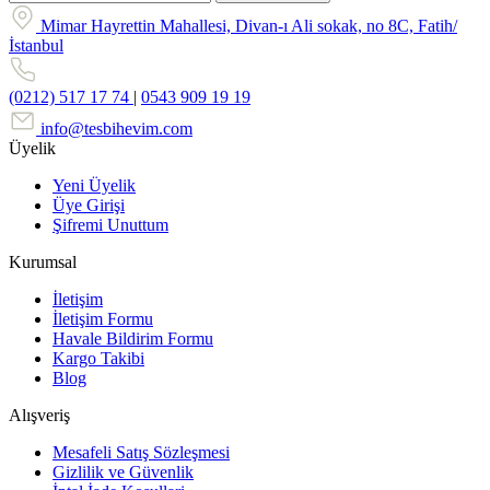
Mimar Hayrettin Mahallesi, Divan-ı Ali sokak, no 8C, Fatih/
İstanbul
(0212) 517 17 74
|
0543 909 19 19
info@tesbihevim.com
Üyelik
Yeni Üyelik
Üye Girişi
Şifremi Unuttum
Kurumsal
İletişim
İletişim Formu
Havale Bildirim Formu
Kargo Takibi
Blog
Alışveriş
Mesafeli Satış Sözleşmesi
Gizlilik ve Güvenlik