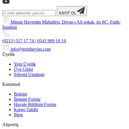
KAYIT OL
Mimar Hayrettin Mahallesi, Divan-ı Ali sokak, no 8C, Fatih/
İstanbul
(0212) 517 17 74
|
0543 909 19 19
info@tesbihevim.com
Üyelik
Yeni Üyelik
Üye Girişi
Şifremi Unuttum
Kurumsal
İletişim
İletişim Formu
Havale Bildirim Formu
Kargo Takibi
Blog
Alışveriş