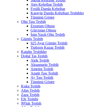
Sıkma Kehribar Tesbih
Ateş Kehribar Tesbih
Fosilli Damla Kehribar
Karayip Damla Kehribarı Tesbihler
Tümünü Göster
Oltu Taşı Tesbih
Erzurum Oltusu
Gürcistan Oltusu
İsim Yazılı Oltu Tesbih
Gümüş Tesbih
925 Ayar Gümüş Tesbih
Trabzon Kazaz Tesbih
Katalin Tesbihler
Doğal Taş Tesbih
Akik Tesbih
Akuamarin Tesbih
Ametist Tesbih
Apatit Taşı Tesbih
Ay Taşı Tesbih
Tümünü Göster
Kuka Tesbih
Altın Tesbih
Zaza Tesbih
Efe Tesbihi
99'luk Tesbih