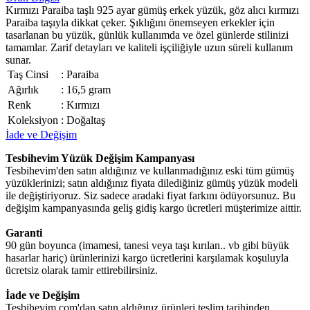
Kırmızı Paraiba taşlı 925 ayar gümüş erkek yüzük, göz alıcı kırmızı
Paraiba taşıyla dikkat çeker. Şıklığını önemseyen erkekler için
tasarlanan bu yüzük, günlük kullanımda ve özel günlerde stilinizi
tamamlar. Zarif detayları ve kaliteli işçiliğiyle uzun süreli kullanım
sunar.
Taş Cinsi
:
Paraiba
Ağırlık
:
16,5 gram
Renk
:
Kırmızı
Koleksiyon
:
Doğaltaş
İade ve Değişim
Tesbihevim Yüzük Değişim Kampanyası
Tesbihevim'den satın aldığınız ve kullanmadığınız eski tüm gümüş
yüzüklerinizi; satın aldığınız fiyata dilediğiniz gümüş yüzük modeli
ile değiştiriyoruz. Siz sadece aradaki fiyat farkını ödüyorsunuz. Bu
değişim kampanyasında geliş gidiş kargo ücretleri müşterimize aittir.
Garanti
90 gün boyunca (imamesi, tanesi veya taşı kırılan.. vb gibi büyük
hasarlar hariç) ürünlerinizi kargo ücretlerini karşılamak koşuluyla
ücretsiz olarak tamir ettirebilirsiniz.
İade ve Değişim
Tesbihevim.com'dan satın aldığınız ürünleri teslim tarihinden