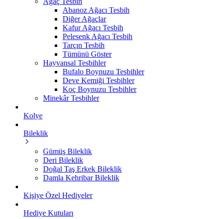
Ağaç Tesbih
Abanoz Ağacı Tesbih
Diğer Ağaçlar
Kafur Ağacı Tesbih
Pelesenk Ağacı Tesbih
Tarçın Tesbih
Tümünü Göster
Hayvansal Tesbihler
Bufalo Boynuzu Tesbihler
Deve Kemiği Tesbihler
Koç Boynuzu Tesbihler
Minekâr Tesbihler
Kolye
Bileklik
Gümüş Bileklik
Deri Bileklik
Doğal Taş Erkek Bileklik
Damla Kehribar Bileklik
Kişiye Özel Hediyeler
Hediye Kutuları