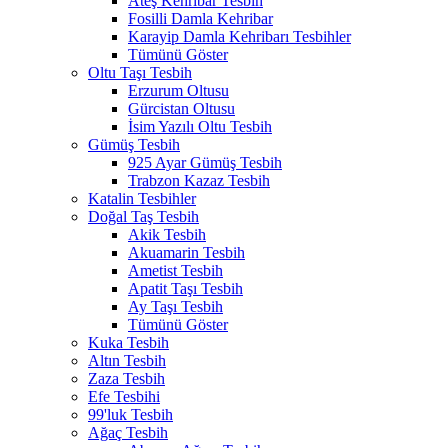
Ateş Kehribar Tesbih
Fosilli Damla Kehribar
Karayip Damla Kehribarı Tesbihler
Tümünü Göster
Oltu Taşı Tesbih
Erzurum Oltusu
Gürcistan Oltusu
İsim Yazılı Oltu Tesbih
Gümüş Tesbih
925 Ayar Gümüş Tesbih
Trabzon Kazaz Tesbih
Katalin Tesbihler
Doğal Taş Tesbih
Akik Tesbih
Akuamarin Tesbih
Ametist Tesbih
Apatit Taşı Tesbih
Ay Taşı Tesbih
Tümünü Göster
Kuka Tesbih
Altın Tesbih
Zaza Tesbih
Efe Tesbihi
99'luk Tesbih
Ağaç Tesbih