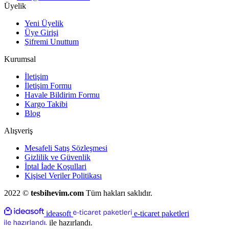
Üyelik
Yeni Üyelik
Üye Girişi
Şifremi Unuttum
Kurumsal
İletişim
İletişim Formu
Havale Bildirim Formu
Kargo Takibi
Blog
Alışveriş
Mesafeli Satış Sözleşmesi
Gizlilik ve Güvenlik
İptal İade Koşullari
Kişisel Veriler Politikası
2022 ©
tesbihevim.com
Tüm hakları saklıdır.
ideasoft
e-ticaret paketleri
ile hazırlandı.