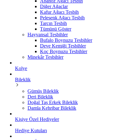
Abanoz Ağacı Tesbih
Diğer Ağaçlar
Kafur Ağacı Tesbih
Pelesenk Ağacı Tesbih
Tarçın Tesbih
Tümünü Göster
Hayvansal Tesbihler
Bufalo Boynuzu Tesbihler
Deve Kemiği Tesbihler
Koç Boynuzu Tesbihler
Minekâr Tesbihler
Kolye
Bileklik
Gümüş Bileklik
Deri Bileklik
Doğal Taş Erkek Bileklik
Damla Kehribar Bileklik
Kişiye Özel Hediyeler
Hediye Kutuları