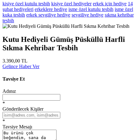
kişiye özel kutulu tesbih
kişiye özel hediyeler
erkek için hediye
14
şubat hediyeleri
erkeklere hediye
isme özel kutulu tesbih
isme özel
kuka tesbih
erkek sevgiliye hediye
sevgiliye hediye
sıkma kehribar
tesbih
Kutu Hediyeli Gümüş Püsküllü Harfli
Sıkma Kehribar Tesbih
3.390,00 TL
Gelince Haber Ver
Tavsiye Et
Adınız
*
Gönderilecek Kişiler
*
Tavsiye Mesajı