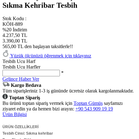
Sıkma Kehribar Tesbih
Stok Kodu :
KÖH-889
%20 İndirim
4.237,50 TL
3.390,00 TL
565,00 TL den başlayan taksitlerle!!
Yüzük ölçünüzü öğrenmek için tıklayınız
Tesbih Ucu Harf
Tesbih Ucu Harfler
*
Gelince Haber Ver
Kargo Bedava
Tüm siparişleriniz 1-3 iş gününde ücretsiz olarak kargolanmaktadır.
Toptan Sipariş
Bu ürünü toptan sipariş vermek için
Toptan Gümüş
sayfamızı
ziyaret edin ya da hemen bizi arayın:
+90 543 909 19 19
Ürün Bilgisi
ÜRÜN ÖZELLİKLERİ
Tesbih Cinsi: Sıkma kehribar