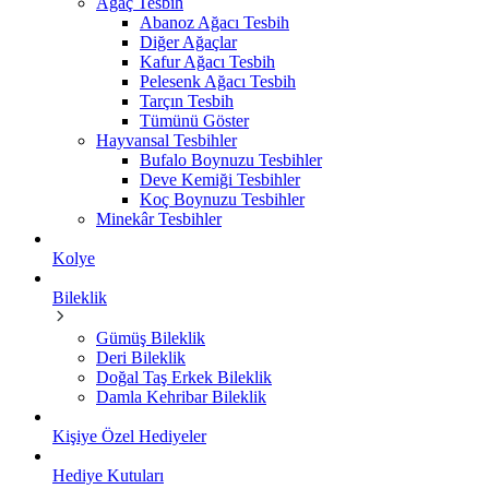
Ağaç Tesbih
Abanoz Ağacı Tesbih
Diğer Ağaçlar
Kafur Ağacı Tesbih
Pelesenk Ağacı Tesbih
Tarçın Tesbih
Tümünü Göster
Hayvansal Tesbihler
Bufalo Boynuzu Tesbihler
Deve Kemiği Tesbihler
Koç Boynuzu Tesbihler
Minekâr Tesbihler
Kolye
Bileklik
Gümüş Bileklik
Deri Bileklik
Doğal Taş Erkek Bileklik
Damla Kehribar Bileklik
Kişiye Özel Hediyeler
Hediye Kutuları