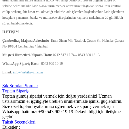
ürün iadelerinde fatura arkasına IBAN ve Hesap Sahibi Ad Soyad bilgileri doğru bir
şekilde belirtilmelidir. İade olacak ürün merkez adresimize ulaştıktan sonra ürün kontrol
edilip herhangi bir hasar vb. olmadığı takdirde iade işlemleri başlatılacaktır. İade işlemlerin
hesaplara yansıması banka ve muhasebe süreçlerinden kaynaklı maksimum 20 günlük bir
süreci bulabilmektedir.
İLETİŞİM
Çemberlitaş Mağaza Adresimiz:
Emin Sinan Mh. Taşdirek Çeşme Sk. Halıcılar Çarşısı
No:10/104 Çemberlitaş / İstanbul
Müşteri Hizmetleri / Sipariş Hattı:
0212 517 17 74 – 0543 800 13 13
WhatsApp Sipariş Hattı:
0543 909 19 19
Email:
info@tesbihevim.com
Sık Sorulan Sorular
Toptan Sipariş
Toptan gümüş siparişi vermek için doğru yerdesiniz! Uzman
ustalarımızın el işçiliğiyle üretilen ürünlerimizle işinizi güçlendirin.
Size özel toptan fiyatlarımızı öğrenmek ve sipariş vermek için
Whatsapp hattımız: +90 543 909 19 19 Detaylı bilgi için iletişime
geçin!
Taksit Seçenekleri
Etiketler :