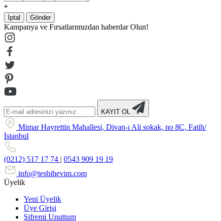
*
İptal
Gönder
Kampanya ve Fırsatlarımızdan haberdar Olun!
KAYIT OL
Mimar Hayrettin Mahallesi, Divan-ı Ali sokak, no 8C, Fatih/
İstanbul
(0212) 517 17 74
|
0543 909 19 19
info@tesbihevim.com
Üyelik
Yeni Üyelik
Üye Girişi
Şifremi Unuttum