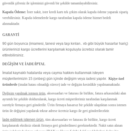
güvenlik şifreniz ile işleminizi güvenli bir şekilde tamamlayabilirsiniz.
Kapıda Ödeme:
İster nakit, ister kredi kartı tek çekim olarak kapıda ödeme yaparak sipariş
verebilirsiniz. Kapıda ödemelerde kargo tarafından kapıda ödeme hizmet bedeli
alınmaktadır.
GARANTİ
90 gün boyunca (imamesi, tanesi veya taşı kırılan.. vb gibi büyük hasarlar hariç)
ürünlerinizi kargo ücretlerini karşılamak koşuluyla ücretsiz olarak tamir
ettirebilirsiniz.
DEĞİŞİM VE İADE/İPTAL
İmalat kaynaklı hatalarda veya cayma hakkını kullanmak isteyen
müşterilerimizin 15 (onbeş) gün içinde değişim veya iadesi yapılır.
Kişiye özel
ürünlerde
(imalat hatası olmadığı sürece) iade ve değişim kesinlikle yapılmamaktadır.
Değişim yapılmak istenen ürün
, aksesuarları ve faturası ile birlikte, fatura arkasındaki alan
ayrıntılı bir şekilde doldurularak, kargo ücreti müşterilerimiz tarafından karşılanmak
suretiyle firmaya geri gönderilir. Ürün firmaya hasarsız bir şekilde ulaştıktan sonra istenen
ürün ile değişimi yapılarak tekrar adrese ücretsiz kargo ile geri gönderilecektir.
İade edilmek istenen ürün
, tüm aksesuarları ve faturası ile birlikte, kargo ücreti
karşılanarak eksiksiz olarak firmaya geri gönderilmesi gerekmektedir. Nakit satın alınan