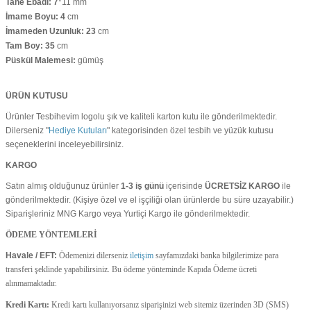
Tane Ebadı: 7
*11
mm
İmame Boyu: 4
cm
İmameden Uzunluk: 23
cm
Tam Boy: 35
cm
Püskül Malemesi:
gümüş
ÜRÜN KUTUSU
Ürünler Tesbihevim logolu şık ve kaliteli karton kutu ile gönderilmektedir.
Dilerseniz "
Hediye Kutuları
" kategorisinden özel tesbih ve yüzük kutusu
seçeneklerini inceleyebilirsiniz.
KARGO
Satın almış olduğunuz ürünler
1-3 iş günü
içerisinde
ÜCRETSİZ KARGO
ile
gönderilmektedir. (Kişiye özel ve el işçiliği olan ürünlerde bu süre uzayabilir.)
Siparişleriniz MNG Kargo veya Yurtiçi Kargo ile gönderilmektedir.
ÖDEME YÖNTEMLERİ
Havale / EFT:
Ödemenizi dilerseniz
iletişim
sayfamızdaki banka bilgilerimize para
transferi şeklinde yapabilirsiniz. Bu ödeme yönteminde Kapıda Ödeme ücreti
alınmamaktadır.
Kredi Kartı:
Kredi kartı kullanıyorsanız siparişinizi web sitemiz üzerinden 3D (SMS)