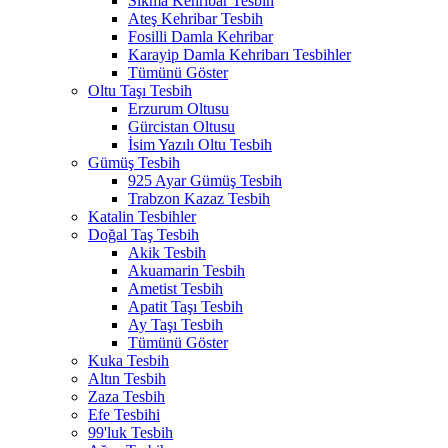
Sıkma Kehribar Tesbih
Ateş Kehribar Tesbih
Fosilli Damla Kehribar
Karayip Damla Kehribarı Tesbihler
Tümünü Göster
Oltu Taşı Tesbih
Erzurum Oltusu
Gürcistan Oltusu
İsim Yazılı Oltu Tesbih
Gümüş Tesbih
925 Ayar Gümüş Tesbih
Trabzon Kazaz Tesbih
Katalin Tesbihler
Doğal Taş Tesbih
Akik Tesbih
Akuamarin Tesbih
Ametist Tesbih
Apatit Taşı Tesbih
Ay Taşı Tesbih
Tümünü Göster
Kuka Tesbih
Altın Tesbih
Zaza Tesbih
Efe Tesbihi
99'luk Tesbih