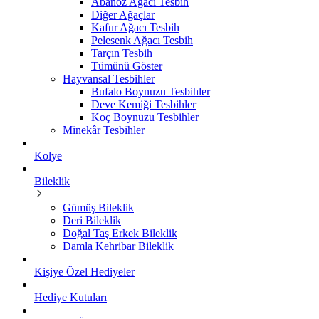
Abanoz Ağacı Tesbih
Diğer Ağaçlar
Kafur Ağacı Tesbih
Pelesenk Ağacı Tesbih
Tarçın Tesbih
Tümünü Göster
Hayvansal Tesbihler
Bufalo Boynuzu Tesbihler
Deve Kemiği Tesbihler
Koç Boynuzu Tesbihler
Minekâr Tesbihler
Kolye
Bileklik
Gümüş Bileklik
Deri Bileklik
Doğal Taş Erkek Bileklik
Damla Kehribar Bileklik
Kişiye Özel Hediyeler
Hediye Kutuları