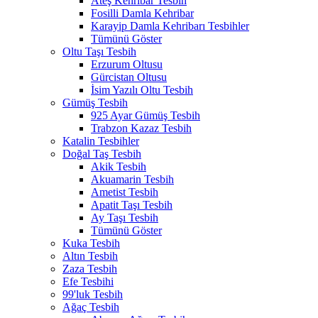
Ateş Kehribar Tesbih
Fosilli Damla Kehribar
Karayip Damla Kehribarı Tesbihler
Tümünü Göster
Oltu Taşı Tesbih
Erzurum Oltusu
Gürcistan Oltusu
İsim Yazılı Oltu Tesbih
Gümüş Tesbih
925 Ayar Gümüş Tesbih
Trabzon Kazaz Tesbih
Katalin Tesbihler
Doğal Taş Tesbih
Akik Tesbih
Akuamarin Tesbih
Ametist Tesbih
Apatit Taşı Tesbih
Ay Taşı Tesbih
Tümünü Göster
Kuka Tesbih
Altın Tesbih
Zaza Tesbih
Efe Tesbihi
99'luk Tesbih
Ağaç Tesbih