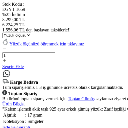
Stok Kodu :
EGYT-1659
%25 İndirim
8.299,00 TL
6.224,25 TL
1.556,06 TL den başlayan taksitlerle!!
Yüzük ölçünüzü öğrenmek için tıklayınız
Sepete Ekle
Kargo Bedava
Tüm siparişleriniz 1-3 iş gününde ücretsiz olarak kargolanmaktadır.
Toptan Sipariş
Bu ürünü toptan sipariş vermek için
Toptan Gümüş
sayfamızı ziyaret 
Ürün Bilgisi
"Kalem işlemeli akik taşlı 925 ayar erkek gümüş yüzük: Zarif işçiliği 
Ağırlık
:
17 gram
Koleksiyon
:
Simgeler
İade ve Garanti