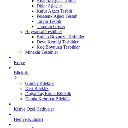
Abanoz Ağacı Tesbih
Diğer Ağaçlar
Kafur Ağacı Tesbih
Pelesenk Ağacı Tesbih
Tarçın Tesbih
Tümünü Göster
Hayvansal Tesbihler
Bufalo Boynuzu Tesbihler
Deve Kemiği Tesbihler
Koç Boynuzu Tesbihler
Minekâr Tesbihler
Kolye
Bileklik
Gümüş Bileklik
Deri Bileklik
Doğal Taş Erkek Bileklik
Damla Kehribar Bileklik
Kişiye Özel Hediyeler
Hediye Kutuları