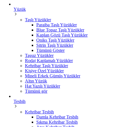
Yüzük
Taşlı Yüzükler
Paraiba Taşlı Yüzükler
Blue Topaz Taşlı Yüzükler
Kaplan Gözü Taşlı Yüzükler
Oniks Taşlı Yüzükler
Sitrin Taşlı Yüzükler
Tümünü Göster
Taşsız Yüzükler
Rodaj Kaplamalı Yüzükler
Kehribar Taşlı Yüzükler
Kişiye Özel Yüzükler
Mineli Erkek Gümüş Yüzükler
Altın Yüzük
Hat Yazılı Yüzükler
Tümünü gör
Tesbih
Kehribar Tesbih
Damla Kehribar Tesbih
Sıkma Kehribar Tesbih