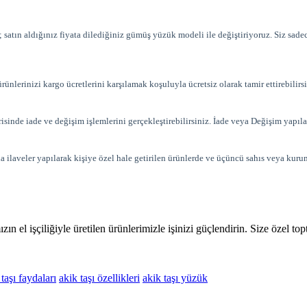
satın aldığınız fiyata dilediğiniz gümüş yüzük modeli ile değiştiriyoruz. Siz sad
rünlerinizi kargo ücretlerini karşılamak koşuluyla ücretsiz olarak tamir ettirebilirsi
erisinde iade ve değişim işlemlerini gerçekleştirebilirsiniz. İade veya Değişim yap
da ilaveler yapılarak kişiye özel hale getirilen ürünlerde ve üçüncü sahıs veya kurum
n el işçiliğiyle üretilen ürünlerimizle işinizi güçlendirin. Size özel t
 taşı faydaları
akik taşı özellikleri
akik taşı yüzük