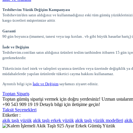
Tesbihevim Yüzük Değişim Kampanyası
Tesbihevim'den satın aldığınız ve kullanmadığınız eski tüm gümüş yüzüklerinizi; 
kargo ücretleri müşterimize aittir.
Garanti
90 gün boyunca (imamesi, tanesi veya taşı kırılan.. vb gibi büyük hasarlar hariç) ü
İade ve Değişim
Tesbihevim.com'dan satın aldığınız ürünleri teslim tarihinden itibaren 15 gün iç
gerekmektedir.
Tüketicinin özel istek ve talepleri uyarınca üretilen veya üzerinde değişiklik ya 
müdahalelerde yapılan ürünlerde tüketici cayma hakkını kullanamaz.
Ayrıntılı bilgi için
İade ve Değişim
sayfamızı ziyaret ediniz.
Toptan Sipariş
Toptan gümüş siparişi vermek için doğru yerdesiniz! Uzman ustalarımızı
+90 543 909 19 19 Detaylı bilgi için iletişime geçin!
Taksit Seçenekleri
Etiketler :
akik taşlı yüzük
akik taşlı erkek yüzük
akik taşlı yüzük modelleri
akik