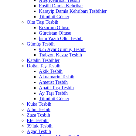
Ateş Kehribar Tesbih
Fosilli Damla Kehribar
Karayip Damla Kehribarı Tesbihler
Tümünü Göster
Oltu Taşı Tesbih
Erzurum Oltusu
Gürcistan Oltusu
İsim Yazılı Oltu Tesbih
Gümüş Tesbih
925 Ayar Gümüş Tesbih
Trabzon Kazaz Tesbih
Katalin Tesbihler
Doğal Taş Tesbih
Akik Tesbih
Akuamarin Tesbih
Ametist Tesbih
Apatit Taşı Tesbih
Ay Taşı Tesbih
Tümünü Göster
Kuka Tesbih
Altın Tesbih
Zaza Tesbih
Efe Tesbihi
99'luk Tesbih
Ağaç Tesbih