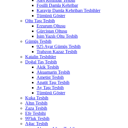
Ateş Kehribar Tesbih
Fosilli Damla Kehribar
Karayip Damla Kehribarı Tesbihler
Tümünü Göster
Oltu Taşı Tesbih
Erzurum Oltusu
Gürcistan Oltusu
İsim Yazılı Oltu Tesbih
Gümüş Tesbih
925 Ayar Gümüş Tesbih
Trabzon Kazaz Tesbih
Katalin Tesbihler
Doğal Taş Tesbih
Akik Tesbih
Akuamarin Tesbih
Ametist Tesbih
Apatit Taşı Tesbih
Ay Taşı Tesbih
Tümünü Göster
Kuka Tesbih
Altın Tesbih
Zaza Tesbih
Efe Tesbihi
99'luk Tesbih
Ağaç Tesbih