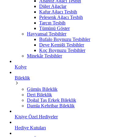
Abanoz Ağacı Tesbih
Diğer Ağaçlar
Kafur Ağacı Tesbih
Pelesenk Ağacı Tesbih
Tarçın Tesbih
Tümünü Göster
Hayvansal Tesbihler
Bufalo Boynuzu Tesbihler
Deve Kemiği Tesbihler
Koç Boynuzu Tesbihler
Minekâr Tesbihler
Kolye
Bileklik
Gümüş Bileklik
Deri Bileklik
Doğal Taş Erkek Bileklik
Damla Kehribar Bileklik
Kişiye Özel Hediyeler
Hediye Kutuları