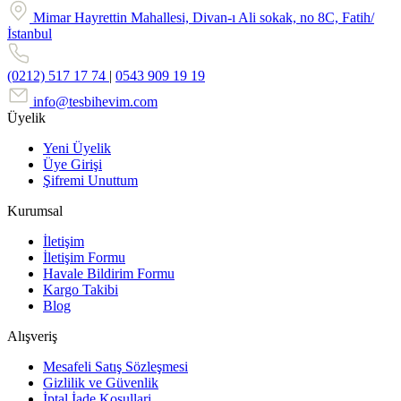
Mimar Hayrettin Mahallesi, Divan-ı Ali sokak, no 8C, Fatih/
İstanbul
(0212) 517 17 74
|
0543 909 19 19
info@tesbihevim.com
Üyelik
Yeni Üyelik
Üye Girişi
Şifremi Unuttum
Kurumsal
İletişim
İletişim Formu
Havale Bildirim Formu
Kargo Takibi
Blog
Alışveriş
Mesafeli Satış Sözleşmesi
Gizlilik ve Güvenlik
İptal İade Koşullari