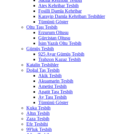
Sıkma Kehribar Tesbih
Ateş Kehribar Tesbih
Fosilli Damla Kehribar
Karayip Damla Kehribarı Tesbihler
Tümünü Göster
Oltu Taşı Tesbih
Erzurum Oltusu
Gürcistan Oltusu
İsim Yazılı Oltu Tesbih
Gümüş Tesbih
925 Ayar Gümüş Tesbih
Trabzon Kazaz Tesbih
Katalin Tesbihler
Doğal Taş Tesbih
Akik Tesbih
Akuamarin Tesbih
Ametist Tesbih
Apatit Taşı Tesbih
Ay Taşı Tesbih
Tümünü Göster
Kuka Tesbih
Altın Tesbih
Zaza Tesbih
Efe Tesbihi
99'luk Tesbih