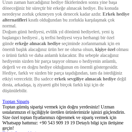
Uzun zaman harcadığınız hediye fikirlerinden sonra yine başa
döneceğiniz bir süreçtir bir erkeğe alınacak hediye. Bu konuda
neredeyse zorluk çekmeyen yok denecek kadar azdır.
Erkek hediye
alternatifleri
kısıtlı olduğundan bu zorlukla karşılaşmak çok
normal.
Doğum günü hediyesi, evlilik yıl dönümü hediyeleri, yeni iş
başlangıcı hediyesi , iş terfisi hediyesi veya herhangi bir özel
günde
erkeğe alınacak hediye
seçiminde zorlanmamak için en
önemli başlık alacağınız ürün her ne olursa olsun,
kişiye özel
olması
o ürünü farklı ve daha anlamlı kılacaktır. Bu sebeple alacağınız
hediyenin sizden bir parça taşıyor olması o hediyenin anlamlı,
değerli ve en doğru hediye olduğunun en önemli göstergesidir.
Hediye, farklı ve sizden bir parça taşıdığından, tam da istediğiniz
etkiyi verecektir. Bu sadece
erkek sevgiliye alınacak hediye
değil
dosta, arkadaşa, iş ziyareti gibi birçok farklı kişi için de
düşünülebilir.
Toptan Sipariş
Toptan gümüş siparişi vermek için doğru yerdesiniz! Uzman
ustalarımızın el işçiliğiyle üretilen ürünlerimizle işinizi güçlendirin.
Size özel toptan fiyatlarımızı öğrenmek ve sipariş vermek için
Whatsapp hattımız: +90 543 909 19 19 Detaylı bilgi için iletişime
geçin!