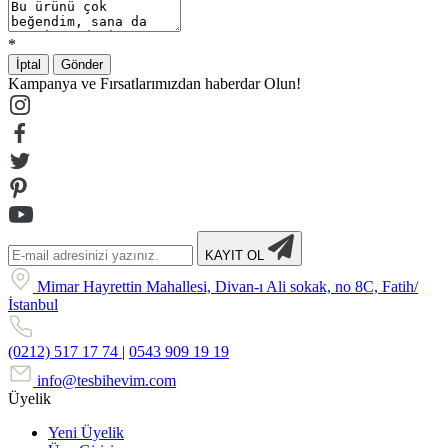
*
İptal
Gönder
Kampanya ve Fırsatlarımızdan haberdar Olun!
KAYIT OL
Mimar Hayrettin Mahallesi, Divan-ı Ali sokak, no 8C, Fatih/
İstanbul
(0212) 517 17 74
|
0543 909 19 19
info@tesbihevim.com
Üyelik
Yeni Üyelik