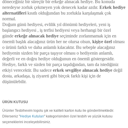
döneceğiniz bir süreçtir bir erkeğe alınacak hediye. Bu konuda
neredeyse zorluk çekmeyen yok denecek kadar azdır.
Erkek hediye
alternatifleri
kısıtlı olduğundan bu zorlukla karşılaşmak çok
normal.
Doğum günü hediyesi, evlilik yıl dönümü hediyeleri, yeni iş
başlangıcı hediyesi , iş terfisi hediyesi veya herhangi bir özel
günde
erkeğe alınacak hediye
seçiminde zorlanmamak için en
önemli başlık alacağınız ürün her ne olursa olsun,
kişiye özel
olması
o ürünü farklı ve daha anlamlı kılacaktır. Bu sebeple alacağınız
hediyenin sizden bir parça taşıyor olması o hediyenin anlamlı,
değerli ve en doğru hediye olduğunun en önemli göstergesidir.
Hediye, farklı ve sizden bir parça taşıdığından, tam da istediğiniz
etkiyi verecektir. Bu sadece
erkek sevgiliye alınacak hediye
değil
dosta, arkadaşa, iş ziyareti gibi birçok farklı kişi için de
düşünülebilir.
ÜRÜN KUTUSU
Ürünler Tesbihevim logolu şık ve kaliteli karton kutu ile gönderilmektedir.
Dilerseniz "
Hediye Kutuları
" kategorisinden özel tesbih ve yüzük kutusu
seçeneklerini inceleyebilirsiniz.