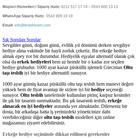
Müşteri Hizmetleri / Sipariş Hattı:
0212 517 17 74 – 0543 800 13 13
WhatsApp Sipariş Hattı:
0543 909 19 19
Email:
info@tesbihevim.com
Sık Sorulan Sorular
Sevgililer günü, doğum günü, evlilik yıl dönümü derken sevgiliye
hediye alma vaktinde bir hayli zorluk çekeriz. Bir erkeğe hediye
almak epey zor bir durumdur. Hediyelik eşyalar alternatif olarak çok
olsa da
erkek hediyeleri
hem az hemde bir o kadar zor seçilen
hediye grubudur. 1000 ayar kazaz püsküllü işlemeli Gürcistan
Oltu
taşı tesbih
iyi bir hediye alternatifi sunuyor.
1000 ayar gümüş kazaz püsküllü oltu taşı tesbih hem manevi değeri
yüksek hem de fiyat avantajı ile sizlere iyi bir
hediye
seçeneği
sunuyor.
Oltu tesbih
tanelerinde kullanılan pirinç karpuz kesimler
ile şık bir tasarım sunmaktadır. Bu şık tasarımlı tesbih,
erkeğe
alınacak en iyi hediyeler
arasında yer almaktadır. Dilerseniz bir
dosta, bir arkadaşa hatta iş yerinizdeki yöneticinize dahi
verebileceğiniz diğer
oltu taşı tesbih
modelleri için online
mağazamızı ziyaret edebilirsiniz.
Erkeğe hediye seçiminde dikkat edilmesi gerekenler