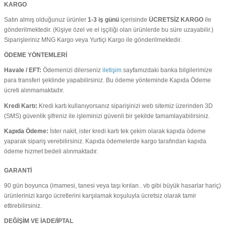
KARGO
Satın almış olduğunuz ürünler
1-3 iş günü
içerisinde
ÜCRETSİZ KARGO
ile
gönderilmektedir. (Kişiye özel ve el işçiliği olan ürünlerde bu süre uzayabilir.)
Siparişleriniz MNG Kargo veya Yurtiçi Kargo ile gönderilmektedir.
ÖDEME YÖNTEMLERİ
Havale / EFT:
Ödemenizi dilerseniz
iletişim
sayfamızdaki banka bilgilerimize
para transferi şeklinde yapabilirsiniz. Bu ödeme yönteminde Kapıda Ödeme
ücreti alınmamaktadır.
Kredi Kartı:
Kredi kartı kullanıyorsanız siparişinizi web sitemiz üzerinden 3D
(SMS) güvenlik şifreniz ile işleminizi güvenli bir şekilde tamamlayabilirsiniz.
Kapıda Ödeme:
İster nakit, ister kredi kartı tek çekim olarak kapıda ödeme
yaparak sipariş verebilirsiniz. Kapıda ödemelerde kargo tarafından kapıda
ödeme hizmet bedeli alınmaktadır.
GARANTİ
90 gün boyunca (imamesi, tanesi veya taşı kırılan.. vb gibi büyük hasarlar hariç)
ürünlerinizi kargo ücretlerini karşılamak koşuluyla ücretsiz olarak tamir
ettirebilirsiniz.
DEĞİŞİM VE İADE/İPTAL