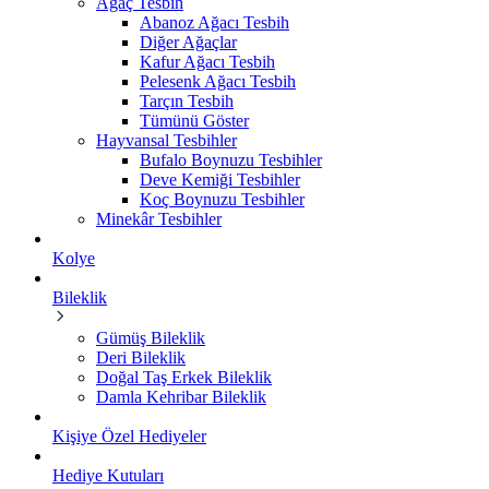
Ağaç Tesbih
Abanoz Ağacı Tesbih
Diğer Ağaçlar
Kafur Ağacı Tesbih
Pelesenk Ağacı Tesbih
Tarçın Tesbih
Tümünü Göster
Hayvansal Tesbihler
Bufalo Boynuzu Tesbihler
Deve Kemiği Tesbihler
Koç Boynuzu Tesbihler
Minekâr Tesbihler
Kolye
Bileklik
Gümüş Bileklik
Deri Bileklik
Doğal Taş Erkek Bileklik
Damla Kehribar Bileklik
Kişiye Özel Hediyeler
Hediye Kutuları