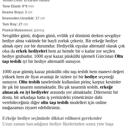
Tesbih Cinsi: Erzurum Oltusu
Tane Ebadı: 9*9
mm
İmame Boyu: 3
cm
İmameden Uzunluk: 17
cm
Tam Boy: 27
cm
Püskül Malzemesi:
gümüş
Sevgililer günü, doğum günü, evlilik yıl dönümü derken sevgiliye
hediye alma vaktinde bir hayli zorluk çekeriz. Bir erkeğe hediye
almak epey zor bir durumdur. Hediyelik eşyalar alternatif olarak çok
olsa da
erkek hediyeleri
hem az hemde bir o kadar zor seçilen
hediye grubudur. 1000 ayar kazaz püsküllü işlemeli Gürcistan
Oltu
taşı tesbih
iyi bir hediye alternatifi sunuyor.
1000 ayar gümüş kazaz püsküllü oltu taşı tesbih hem manevi değeri
yüksek hem de fiyat avantajı ile sizlere iyi bir
hediye
seçeneği
sunuyor.
Oltu tesbih
tanelerinde kullanılan pirinç karpuz kesimler
ile şık bir tasarım sunmaktadır. Bu şık tasarımlı tesbih,
erkeğe
alınacak en iyi hediyeler
arasında yer almaktadır. Dilerseniz bir
dosta, bir arkadaşa hatta iş yerinizdeki yöneticinize dahi
verebileceğiniz diğer
oltu taşı tesbih
modelleri için online
mağazamızı ziyaret edebilirsiniz.
Erkeğe hediye seçiminde dikkat edilmesi gerekenler
Uzun zaman harcadığınız hediye fikirlerinden sonra yine başa