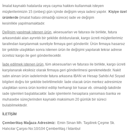
İmalat kaynaklı hatalarda veya cayma hakkını kullanmak isteyen
müşterilerimizin 15 (onbeş) gün içinde değişim veya iadesi yapılır.
Kişiye özel
ürünlerde
(imalat hatası olmadığı sürece) iade ve değişim
kesinlikle yapılmamaktadır.
Değişim yapılmak istenen ürün
, aksesuarları ve faturası ile birlikte, fatura
arkasındaki alan ayrıntılı bir şekilde doldurularak, kargo ücreti müşterilerimiz
tarafından karşılanmak suretiyle firmaya geri gönderilir. Ürün firmaya hasarsız
bir şekilde ulaştıktan sonra istenen ürün ile değişimi yapılarak tekrar adrese
ücretsiz kargo ile geri gönderilecektir.
İade edilmek istenen ürün
, tüm aksesuarları ve faturası ile birlikte, kargo ücreti
karşılanarak eksiksiz olarak firmaya geri gönderilmesi gerekmektedir. Nakit
satın alınan ürün iadelerinde fatura arkasına IBAN ve Hesap Sahibi Ad Soyad
bilgileri doğru bir şekilde belirtilmelidir. İade olacak ürün merkez adresimize
ulaştıktan sonra ürün kontrol edilip herhangi bir hasar vb. olmadığı takdirde
iade işlemleri başlatılacaktır. İade işlemlerin hesaplara yansıması banka ve
muhasebe süreçlerinden kaynaklı maksimum 20 günlük bir süreci
bulabilmektedir.
İLETİŞİM
Çemberlitaş Mağaza Adresimiz:
Emin Sinan Mh. Taşdirek Çeşme Sk.
Halıcılar Çarşısı No:10/104 Çemberlitaş / İstanbul