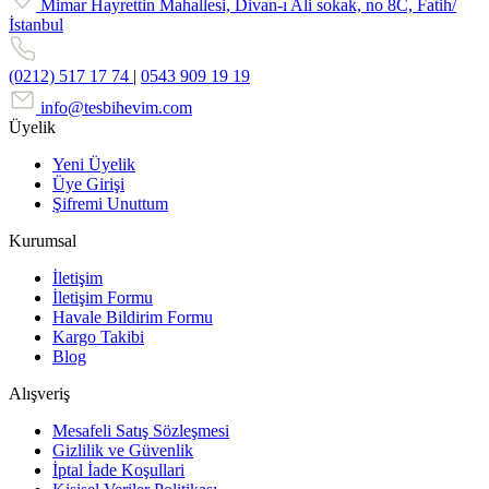
Mimar Hayrettin Mahallesi, Divan-ı Ali sokak, no 8C, Fatih/
İstanbul
(0212) 517 17 74
|
0543 909 19 19
info@tesbihevim.com
Üyelik
Yeni Üyelik
Üye Girişi
Şifremi Unuttum
Kurumsal
İletişim
İletişim Formu
Havale Bildirim Formu
Kargo Takibi
Blog
Alışveriş
Mesafeli Satış Sözleşmesi
Gizlilik ve Güvenlik
İptal İade Koşullari