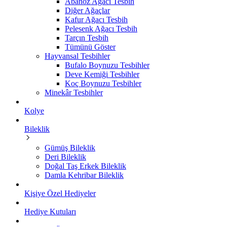
Abanoz Ağacı Tesbih
Diğer Ağaçlar
Kafur Ağacı Tesbih
Pelesenk Ağacı Tesbih
Tarçın Tesbih
Tümünü Göster
Hayvansal Tesbihler
Bufalo Boynuzu Tesbihler
Deve Kemiği Tesbihler
Koç Boynuzu Tesbihler
Minekâr Tesbihler
Kolye
Bileklik
Gümüş Bileklik
Deri Bileklik
Doğal Taş Erkek Bileklik
Damla Kehribar Bileklik
Kişiye Özel Hediyeler
Hediye Kutuları