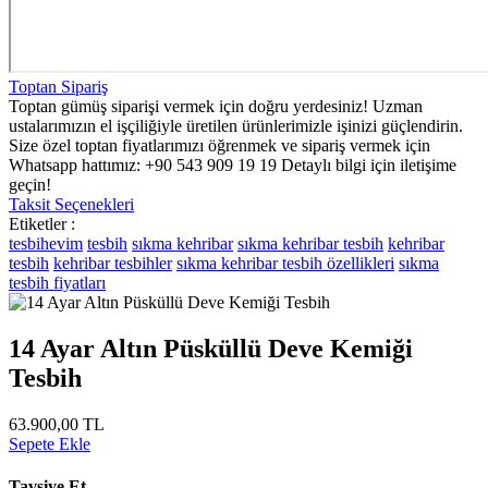
Toptan Sipariş
Toptan gümüş siparişi vermek için doğru yerdesiniz! Uzman
ustalarımızın el işçiliğiyle üretilen ürünlerimizle işinizi güçlendirin.
Size özel toptan fiyatlarımızı öğrenmek ve sipariş vermek için
Whatsapp hattımız: +90 543 909 19 19 Detaylı bilgi için iletişime
geçin!
Taksit Seçenekleri
Etiketler :
tesbihevim
tesbih
sıkma kehribar
sıkma kehribar tesbih
kehribar
tesbih
kehribar tesbihler
sıkma kehribar tesbih özellikleri
sıkma
tesbih fiyatları
14 Ayar Altın Püsküllü Deve Kemiği
Tesbih
63.900,00 TL
Sepete Ekle
Tavsiye Et