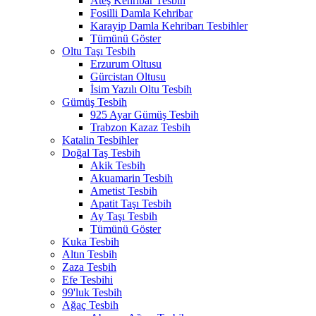
Ateş Kehribar Tesbih
Fosilli Damla Kehribar
Karayip Damla Kehribarı Tesbihler
Tümünü Göster
Oltu Taşı Tesbih
Erzurum Oltusu
Gürcistan Oltusu
İsim Yazılı Oltu Tesbih
Gümüş Tesbih
925 Ayar Gümüş Tesbih
Trabzon Kazaz Tesbih
Katalin Tesbihler
Doğal Taş Tesbih
Akik Tesbih
Akuamarin Tesbih
Ametist Tesbih
Apatit Taşı Tesbih
Ay Taşı Tesbih
Tümünü Göster
Kuka Tesbih
Altın Tesbih
Zaza Tesbih
Efe Tesbihi
99'luk Tesbih
Ağaç Tesbih