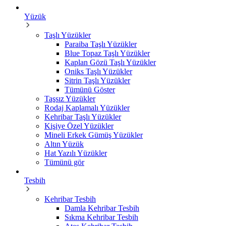
Yüzük
Taşlı Yüzükler
Paraiba Taşlı Yüzükler
Blue Topaz Taşlı Yüzükler
Kaplan Gözü Taşlı Yüzükler
Oniks Taşlı Yüzükler
Sitrin Taşlı Yüzükler
Tümünü Göster
Taşsız Yüzükler
Rodaj Kaplamalı Yüzükler
Kehribar Taşlı Yüzükler
Kişiye Özel Yüzükler
Mineli Erkek Gümüş Yüzükler
Altın Yüzük
Hat Yazılı Yüzükler
Tümünü gör
Tesbih
Kehribar Tesbih
Damla Kehribar Tesbih
Sıkma Kehribar Tesbih