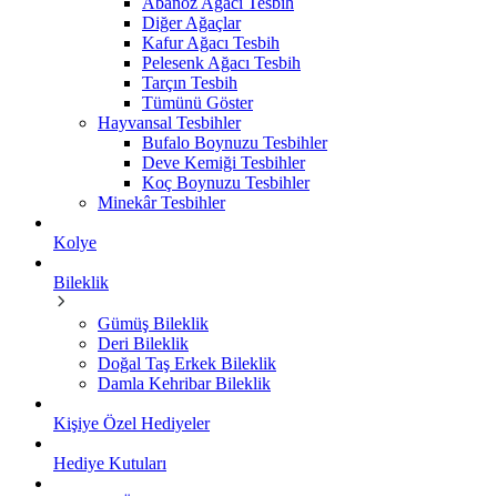
Abanoz Ağacı Tesbih
Diğer Ağaçlar
Kafur Ağacı Tesbih
Pelesenk Ağacı Tesbih
Tarçın Tesbih
Tümünü Göster
Hayvansal Tesbihler
Bufalo Boynuzu Tesbihler
Deve Kemiği Tesbihler
Koç Boynuzu Tesbihler
Minekâr Tesbihler
Kolye
Bileklik
Gümüş Bileklik
Deri Bileklik
Doğal Taş Erkek Bileklik
Damla Kehribar Bileklik
Kişiye Özel Hediyeler
Hediye Kutuları