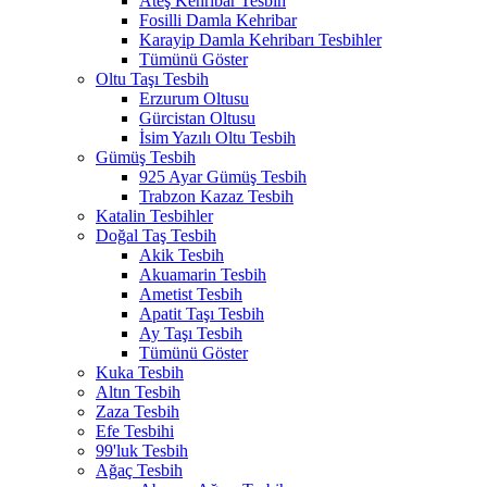
Ateş Kehribar Tesbih
Fosilli Damla Kehribar
Karayip Damla Kehribarı Tesbihler
Tümünü Göster
Oltu Taşı Tesbih
Erzurum Oltusu
Gürcistan Oltusu
İsim Yazılı Oltu Tesbih
Gümüş Tesbih
925 Ayar Gümüş Tesbih
Trabzon Kazaz Tesbih
Katalin Tesbihler
Doğal Taş Tesbih
Akik Tesbih
Akuamarin Tesbih
Ametist Tesbih
Apatit Taşı Tesbih
Ay Taşı Tesbih
Tümünü Göster
Kuka Tesbih
Altın Tesbih
Zaza Tesbih
Efe Tesbihi
99'luk Tesbih
Ağaç Tesbih