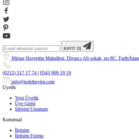
KAYIT OL
Mimar Hayrettin Mahallesi, Divan-ı Ali sokak, no 8C, Fatih/İsta
(0212) 517 17 74
|
0543 909 19 19
info@tesbihevim.com
Üyelik
Yeni Üyelik
Üye Girişi
Şifremi Unuttum
Kurumsal
İletişim
İletişim Formu