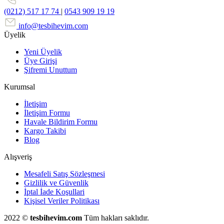
(0212) 517 17 74
|
0543 909 19 19
info@tesbihevim.com
Üyelik
Yeni Üyelik
Üye Girişi
Şifremi Unuttum
Kurumsal
İletişim
İletişim Formu
Havale Bildirim Formu
Kargo Takibi
Blog
Alışveriş
Mesafeli Satış Sözleşmesi
Gizlilik ve Güvenlik
İptal İade Koşullari
Kişisel Veriler Politikası
2022 ©
tesbihevim.com
Tüm hakları saklıdır.