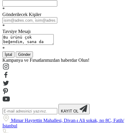
*
Gönderilecek Kişiler
*
Tavsiye Mesajı
*
İptal
Gönder
Kampanya ve Fırsatlarımızdan haberdar Olun!
KAYIT OL
Mimar Hayrettin Mahallesi, Divan-ı Ali sokak, no 8C, Fatih/
İstanbul