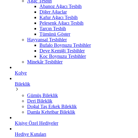
Ağaç Tesbih
Abanoz Ağacı Tesbih
Diğer Ağaçlar
Kafur Ağacı Tesbih
Pelesenk Ağacı Tesbih
Tarçın Tesbih
Tümünü Göster
Hayvansal Tesbihler
Bufalo Boynuzu Tesbihler
Deve Kemiği Tesbihler
Koç Boynuzu Tesbihler
Minekâr Tesbihler
Kolye
Bileklik
Gümüş Bileklik
Deri Bileklik
Doğal Taş Erkek Bileklik
Damla Kehribar Bileklik
Kişiye Özel Hediyeler
Hediye Kutuları