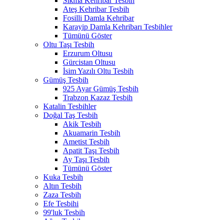
Sıkma Kehribar Tesbih
Ateş Kehribar Tesbih
Fosilli Damla Kehribar
Karayip Damla Kehribarı Tesbihler
Tümünü Göster
Oltu Taşı Tesbih
Erzurum Oltusu
Gürcistan Oltusu
İsim Yazılı Oltu Tesbih
Gümüş Tesbih
925 Ayar Gümüş Tesbih
Trabzon Kazaz Tesbih
Katalin Tesbihler
Doğal Taş Tesbih
Akik Tesbih
Akuamarin Tesbih
Ametist Tesbih
Apatit Taşı Tesbih
Ay Taşı Tesbih
Tümünü Göster
Kuka Tesbih
Altın Tesbih
Zaza Tesbih
Efe Tesbihi
99'luk Tesbih