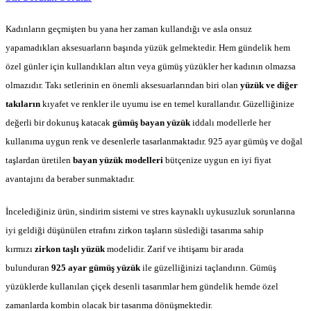
Kadınların geçmişten bu yana her zaman kullandığı ve asla onsuz
yapamadıkları aksesuarların başında yüzük gelmektedir. Hem gündelik hem
özel günler için kullandıkları altın veya gümüş yüzükler her kadının olmazsa
olmazıdır. Takı setlerinin en önemli aksesuarlarından biri olan
yüzük ve diğer
takıların
kıyafet ve renkler ile uyumu ise en temel kurallarıdır. Güzelliğinize
değerli bir dokunuş katacak
gümüş bayan yüzük
iddalı modellerle her
kullanıma uygun renk ve desenlerle tasarlanmaktadır. 925 ayar gümüş ve doğal
taşlardan üretilen
bayan yüzük modelleri
bütçenize uygun en iyi fiyat
avantajını da beraber sunmaktadır.
İncelediğiniz ürün, sindirim sistemi ve stres kaynaklı uykusuzluk sorunlarına
iyi geldiği düşünülen etrafını zirkon taşların süslediği tasarıma sahip
kırmızı
zirkon taşlı yüzük
modelidir
.
Zarif ve ihtişamı bir arada
bulunduran
925 ayar gümüş yüzük
ile güzelliğinizi taçlandırın. Gümüş
yüzüklerde kullanılan çiçek desenli tasarımlar hem gündelik hemde özel
zamanlarda kombin olacak bir tasarıma dönüşmektedir.