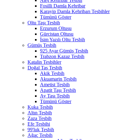
Ateş Kehribar Tesbih
Fosilli Damla Kehribar
Karayip Damla Kehribarı Tesbihler
Tümünü Göster
Oltu Taşı Tesbih
Erzurum Oltusu
Gürcistan Oltusu
İsim Yazılı Oltu Tesbih
Gümüş Tesbih
925 Ayar Gümüş Tesbih
Trabzon Kazaz Tesbih
Katalin Tesbihler
Doğal Taş Tesbih
Akik Tesbih
Akuamarin Tesbih
Ametist Tesbih
Apatit Taşı Tesbih
Ay Taşı Tesbih
Tümünü Göster
Kuka Tesbih
Altın Tesbih
Zaza Tesbih
Efe Tesbihi
99'luk Tesbih
Ağaç Tesbih