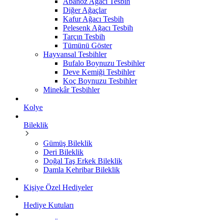
Abanoz Ağacı Tesbih
Diğer Ağaçlar
Kafur Ağacı Tesbih
Pelesenk Ağacı Tesbih
Tarçın Tesbih
Tümünü Göster
Hayvansal Tesbihler
Bufalo Boynuzu Tesbihler
Deve Kemiği Tesbihler
Koç Boynuzu Tesbihler
Minekâr Tesbihler
Kolye
Bileklik
Gümüş Bileklik
Deri Bileklik
Doğal Taş Erkek Bileklik
Damla Kehribar Bileklik
Kişiye Özel Hediyeler
Hediye Kutuları