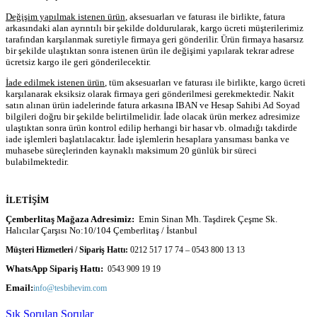
Değişim yapılmak istenen ürün
, aksesuarları ve faturası ile birlikte, fatura
arkasındaki alan ayrıntılı bir şekilde doldurularak, kargo ücreti müşterilerimiz
tarafından karşılanmak suretiyle firmaya geri gönderilir. Ürün firmaya hasarsız
bir şekilde ulaştıktan sonra istenen ürün ile değişimi yapılarak tekrar adrese
ücretsiz kargo ile geri gönderilecektir.
İade edilmek istenen ürün
, tüm aksesuarları ve faturası ile birlikte, kargo ücreti
karşılanarak eksiksiz olarak firmaya geri gönderilmesi gerekmektedir. Nakit
satın alınan ürün iadelerinde fatura arkasına IBAN ve Hesap Sahibi Ad Soyad
bilgileri doğru bir şekilde belirtilmelidir. İade olacak ürün merkez adresimize
ulaştıktan sonra ürün kontrol edilip herhangi bir hasar vb. olmadığı takdirde
iade işlemleri başlatılacaktır. İade işlemlerin hesaplara yansıması banka ve
muhasebe süreçlerinden kaynaklı maksimum 20 günlük bir süreci
bulabilmektedir.
İLETİŞİM
Çemberlitaş Mağaza Adresimiz:
Emin Sinan Mh. Taşdirek Çeşme Sk.
Halıcılar Çarşısı No:10/104 Çemberlitaş / İstanbul
Müşteri Hizmetleri / Sipariş Hattı:
0212 517 17 74 – 0543 800 13 13
WhatsApp Sipariş Hattı:
0543 909 19 19
Email:
info@tesbihevim.com
Sık Sorulan Sorular