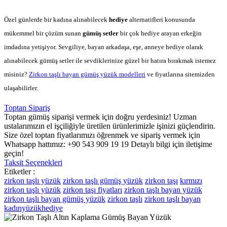
Özel günlerde bir kadına alınabilecek
hediye
alternatifleri konusunda
mükemmel bir çözüm sunan
gümüş setler
bir çok hediye arayan erkeğin
imdadına yetişiyor. Sevgiliye, bayan arkadaşa, eşe, anneye hediye olarak
alınabilecek gümüş setler ile sevdiklerinize güzel bir hatıra bırakmak istemez
misiniz?
Zirkon taşlı bayan gümüş yüzük modelleri
ve fiyatlarına sitemizden
ulaşabilirler.
Toptan Sipariş
Toptan gümüş siparişi vermek için doğru yerdesiniz! Uzman
ustalarımızın el işçiliğiyle üretilen ürünlerimizle işinizi güçlendirin.
Size özel toptan fiyatlarımızı öğrenmek ve sipariş vermek için
Whatsapp hattımız: +90 543 909 19 19 Detaylı bilgi için iletişime
geçin!
Taksit Seçenekleri
Etiketler :
zirkon taşlı yüzük
zirkon taşlı gümüş yüzük
zirkon taşı
kırmızı
zirkon taşlı yüzük
zirkon taşı fiyatları
zirkon taşlı bayan yüzük
zirkon taşlı bayan gümüş yüzük
zirkon taşlı
zirkon taşlı bayan
kadınyüzükhediye