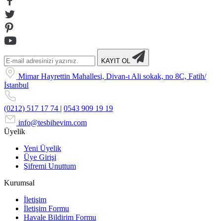
KAYIT OL
Mimar Hayrettin Mahallesi, Divan-ı Ali sokak, no 8C, Fatih/
İstanbul
(0212) 517 17 74
|
0543 909 19 19
info@tesbihevim.com
Üyelik
Yeni Üyelik
Üye Girişi
Şifremi Unuttum
Kurumsal
İletişim
İletişim Formu
Havale Bildirim Formu