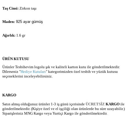
Taş Cinsi:
Zirkon taşı
Maden:
925 ayar gümüş
Ağırlık:
1.6 gr
ÜRÜN KUTUSU
Ürünler Tesbihevim logolu şık ve kaliteli karton kutu ile gönderilmektedir.
Dilerseniz "
Hediye Kutuları
" kategorimizden özel tesbih ve yüzük kutusu
seçeneklerini inceleyebilirsiniz.
KARGO
Satın almış olduğunuz ürünler 1-3 iş günü içerisinde
ÜCRETSİZ
KARGO
ile
gönderilmektedir. (Kişiye özel ve el işçiliği olan ürünlerde bu süre uzayabilir.)
Siparişleriniz MNG Kargo veya Yurtiçi Kargo ile gönderilmektedir.