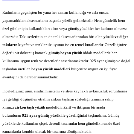
Kadınların geçmişten bu yana her zaman kullandığı ve asla onsuz
yapamadıkları aksesuarların başında yüzük gelmektedir. Hem gündelik hem
özel günler için kullandıkları altın veya gümüş yüzükler her kadının olmazsa
olmazıdır. Takı setlerinin en önemli aksesuarlarından biri olan
yüzük ve diğer
takıların
kıyafet ve renkler ile uyumu ise en temel kurallarıdır. Güzelliğinize
değerli bir dokunuş katacak
gümüş bayan yüzük
iddalı modellerle her
kullanıma uygun renk ve desenlerle tasarlanmaktadır. 925 ayar gümüş ve doğal
taşlardan üretilen
bayan yüzük modelleri
bütçenize uygun en iyi fiyat
avantajını da beraber sunmaktadır.
İncelediğiniz ürün, sindirim sistemi ve stres kaynaklı uykusuzluk sorunlarına
iyi geldiği düşünülen etrafını zirkon taşların süslediği tasarıma sahip
kırmızı
zirkon taşlı yüzük
modelidir
.
Zarif ve ihtişamı bir arada
bulunduran
925 ayar gümüş yüzük
ile güzelliğinizi taçlandırın. Gümüş
yüzüklerde kullanılan çiçek desenli tasarımlar hem gündelik hemde özel
zamanlarda kombin olacak bir tasarıma dönüşmektedir.