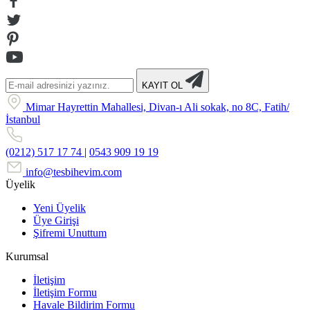
KAYIT OL
Mimar Hayrettin Mahallesi, Divan-ı Ali sokak, no 8C, Fatih/
İstanbul
(0212) 517 17 74
|
0543 909 19 19
info@tesbihevim.com
Üyelik
Yeni Üyelik
Üye Girişi
Şifremi Unuttum
Kurumsal
İletişim
İletişim Formu
Havale Bildirim Formu