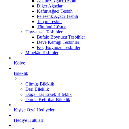
Abanoz Ağacı Tesbih
Diğer Ağaçlar
Kafur Ağacı Tesbih
Pelesenk Ağacı Tesbih
Tarçın Tesbih
Tümünü Göster
Hayvansal Tesbihler
Bufalo Boynuzu Tesbihler
Deve Kemiği Tesbihler
Koç Boynuzu Tesbihler
Minekâr Tesbihler
Kolye
Bileklik
Gümüş Bileklik
Deri Bileklik
Doğal Taş Erkek Bileklik
Damla Kehribar Bileklik
Kişiye Özel Hediyeler
Hediye Kutuları