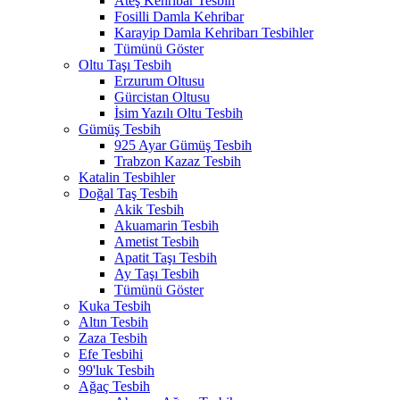
Ateş Kehribar Tesbih
Fosilli Damla Kehribar
Karayip Damla Kehribarı Tesbihler
Tümünü Göster
Oltu Taşı Tesbih
Erzurum Oltusu
Gürcistan Oltusu
İsim Yazılı Oltu Tesbih
Gümüş Tesbih
925 Ayar Gümüş Tesbih
Trabzon Kazaz Tesbih
Katalin Tesbihler
Doğal Taş Tesbih
Akik Tesbih
Akuamarin Tesbih
Ametist Tesbih
Apatit Taşı Tesbih
Ay Taşı Tesbih
Tümünü Göster
Kuka Tesbih
Altın Tesbih
Zaza Tesbih
Efe Tesbihi
99'luk Tesbih
Ağaç Tesbih