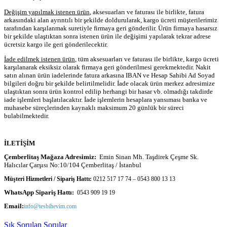
Değişim yapılmak istenen ürün
, aksesuarları ve faturası ile birlikte, fatura
arkasındaki alan ayrıntılı bir şekilde doldurularak, kargo ücreti müşterilerimiz
tarafından karşılanmak suretiyle firmaya geri gönderilir. Ürün firmaya hasarsız
bir şekilde ulaştıktan sonra istenen ürün ile değişimi yapılarak tekrar adrese
ücretsiz kargo ile geri gönderilecektir.
İade edilmek istenen ürün
, tüm aksesuarları ve faturası ile birlikte, kargo ücreti
karşılanarak eksiksiz olarak firmaya geri gönderilmesi gerekmektedir. Nakit
satın alınan ürün iadelerinde fatura arkasına IBAN ve Hesap Sahibi Ad Soyad
bilgileri doğru bir şekilde belirtilmelidir. İade olacak ürün merkez adresimize
ulaştıktan sonra ürün kontrol edilip herhangi bir hasar vb. olmadığı takdirde
iade işlemleri başlatılacaktır. İade işlemlerin hesaplara yansıması banka ve
muhasebe süreçlerinden kaynaklı maksimum 20 günlük bir süreci
bulabilmektedir.
İLETİŞİM
Çemberlitaş Mağaza Adresimiz:
Emin Sinan Mh. Taşdirek Çeşme Sk.
Halıcılar Çarşısı No:10/104 Çemberlitaş / İstanbul
Müşteri Hizmetleri / Sipariş Hattı:
0212 517 17 74 – 0543 800 13 13
WhatsApp Sipariş Hattı:
0543 909 19 19
Email:
info@tesbihevim.com
Sık Sorulan Sorular