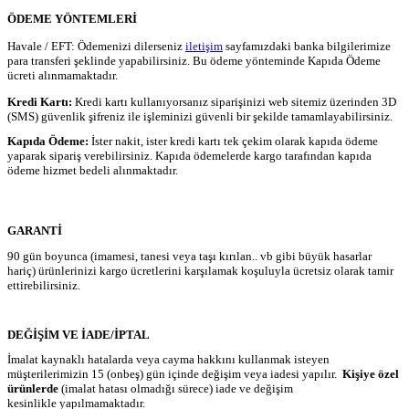
ÖDEME YÖNTEMLERİ
Havale / EFT: Ödemenizi dilerseniz
iletişim
sayfamızdaki banka bilgilerimize
para transferi şeklinde yapabilirsiniz. Bu ödeme yönteminde Kapıda Ödeme
ücreti alınmamaktadır.
Kredi Kartı:
Kredi kartı kullanıyorsanız siparişinizi web sitemiz üzerinden 3D
(SMS) güvenlik şifreniz ile işleminizi güvenli bir şekilde tamamlayabilirsiniz.
Kapıda Ödeme:
İster nakit, ister kredi kartı tek çekim olarak kapıda ödeme
yaparak sipariş verebilirsiniz. Kapıda ödemelerde kargo tarafından kapıda
ödeme hizmet bedeli alınmaktadır.
GARANTİ
90 gün boyunca (imamesi, tanesi veya taşı kırılan.. vb gibi büyük hasarlar
hariç) ürünlerinizi kargo ücretlerini karşılamak koşuluyla ücretsiz olarak tamir
ettirebilirsiniz.
DEĞİŞİM VE İADE/İPTAL
İmalat kaynaklı hatalarda veya cayma hakkını kullanmak isteyen
müşterilerimizin 15 (onbeş) gün içinde değişim veya iadesi yapılır.
Kişiye özel
ürünlerde
(imalat hatası olmadığı sürece) iade ve değişim
kesinlikle yapılmamaktadır.