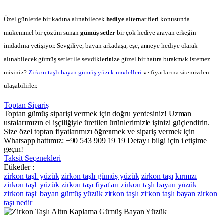
Özel günlerde bir kadına alınabilecek
hediye
alternatifleri konusunda
mükemmel bir çözüm sunan
gümüş setler
bir çok hediye arayan erkeğin
imdadına yetişiyor. Sevgiliye, bayan arkadaşa, eşe, anneye hediye olarak
alınabilecek gümüş setler ile sevdiklerinize güzel bir hatıra bırakmak istemez
misiniz?
Zirkon taşlı bayan gümüş yüzük modelleri
ve fiyatlarına sitemizden
ulaşabilirler.
Toptan Sipariş
Toptan gümüş siparişi vermek için doğru yerdesiniz! Uzman
ustalarımızın el işçiliğiyle üretilen ürünlerimizle işinizi güçlendirin.
Size özel toptan fiyatlarımızı öğrenmek ve sipariş vermek için
Whatsapp hattımız: +90 543 909 19 19 Detaylı bilgi için iletişime
geçin!
Taksit Seçenekleri
Etiketler :
zirkon taşlı yüzük
zirkon taşlı gümüş yüzük
zirkon taşı
kırmızı
zirkon taşlı yüzük
zirkon taşı fiyatları
zirkon taşlı bayan yüzük
zirkon taşlı bayan gümüş yüzük
zirkon taşlı
zirkon taşlı bayan
zirkon
taşı nedir