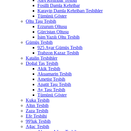
Ateş Kehribar Tesbih
Fosilli Damla Kehribar
Karayip Damla Kehribarı Tesbihler
Tümünü Göster
Oltu Taşı Tesbih
Erzurum Oltusu
Gürcistan Oltusu
İsim Yazılı Oltu Tesbih
Gümüş Tesbih
925 Ayar Gümüş Tesbih
Trabzon Kazaz Tesbih
Katalin Tesbihler
Doğal Taş Tesbih
Akik Tesbih
Akuamarin Tesbih
Ametist Tesbih
Apatit Taşı Tesbih
Ay Taşı Tesbih
Tümünü Göster
Kuka Tesbih
Altın Tesbih
Zaza Tesbih
Efe Tesbihi
99'luk Tesbih
Ağaç Tesbih