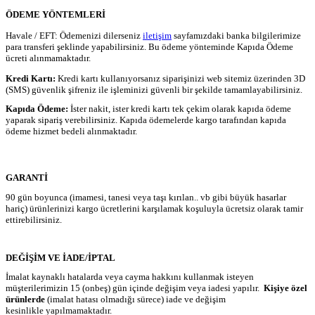
ÖDEME YÖNTEMLERİ
Havale / EFT: Ödemenizi dilerseniz
iletişim
sayfamızdaki banka bilgilerimize
para transferi şeklinde yapabilirsiniz. Bu ödeme yönteminde Kapıda Ödeme
ücreti alınmamaktadır.
Kredi Kartı:
Kredi kartı kullanıyorsanız siparişinizi web sitemiz üzerinden 3D
(SMS) güvenlik şifreniz ile işleminizi güvenli bir şekilde tamamlayabilirsiniz.
Kapıda Ödeme:
İster nakit, ister kredi kartı tek çekim olarak kapıda ödeme
yaparak sipariş verebilirsiniz. Kapıda ödemelerde kargo tarafından kapıda
ödeme hizmet bedeli alınmaktadır.
GARANTİ
90 gün boyunca (imamesi, tanesi veya taşı kırılan.. vb gibi büyük hasarlar
hariç) ürünlerinizi kargo ücretlerini karşılamak koşuluyla ücretsiz olarak tamir
ettirebilirsiniz.
DEĞİŞİM VE İADE/İPTAL
İmalat kaynaklı hatalarda veya cayma hakkını kullanmak isteyen
müşterilerimizin 15 (onbeş) gün içinde değişim veya iadesi yapılır.
Kişiye özel
ürünlerde
(imalat hatası olmadığı sürece) iade ve değişim
kesinlikle yapılmamaktadır.