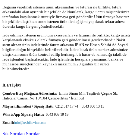
Değişim yapılmak istenen ürün
, aksesuarları ve faturası ile birlikte, fatura
arkasındaki alan ayrıntılı bir şekilde doldurularak, kargo ücreti müşterilerimiz
tarafından karşılanmak suretiyle firmaya geri gönderilir. Ürün firmaya hasarsız
bir şekilde ulaştıktan sonra istenen ürün ile değişimi yapılarak tekrar adrese
ücretsiz kargo ile geri gönderilecektir.
İade edilmek istenen ürün
, tüm aksesuarları ve faturası ile birlikte, kargo ücreti
karşılanarak eksiksiz olarak firmaya geri gönderilmesi gerekmektedir. Nakit
satın alınan ürün iadelerinde fatura arkasına IBAN ve Hesap Sahibi Ad Soyad
bilgileri doğru bir şekilde belirtilmelidir. İade olacak ürün merkez adresimize
ulaştıktan sonra ürün kontrol edilip herhangi bir hasar vb. olmadığı takdirde
iade işlemleri başlatılacaktır. İade işlemlerin hesaplara yansıması banka ve
muhasebe süreçlerinden kaynaklı maksimum 20 günlük bir süreci
bulabilmektedir.
İLETİŞİM
Çemberlitaş Mağaza Adresimiz:
Emin Sinan Mh. Taşdirek Çeşme Sk.
Halıcılar Çarşısı No:10/104 Çemberlitaş / İstanbul
Müşteri Hizmetleri / Sipariş Hattı:
0212 517 17 74 – 0543 800 13 13
WhatsApp Sipariş Hattı:
0543 909 19 19
Email:
info@tesbihevim.com
Sık Sorulan Sorular