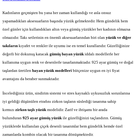
Kadınların geçmişten bu yana her zaman kullandığı ve asla onsuz
yapamadıkları aksesuarların başında yüzük gelmektedir. Hem gündelik hem
özel günler için kullandıkları altın veya gümüş yüzükler her kadının olmazsa
olmazıdır. Takı setlerinin en önemli aksesuarlarından biri olan
yüzük ve diğer
takıların
kıyafet ve renkler ile uyumu ise en temel kurallarıdır. Güzelliğinize
değerli bir dokunuş katacak
gümüş bayan yüzük
iddalı modellerle her
kullanıma uygun renk ve desenlerle tasarlanmaktadır. 925 ayar gümüş ve doğal
taşlardan üretilen
bayan yüzük modelleri
bütçenize uygun en iyi fiyat
avantajını da beraber sunmaktadır.
İncelediğiniz ürün, sindirim sistemi ve stres kaynaklı uykusuzluk sorunlarına
iyi geldiği düşünülen etrafını zirkon taşların süslediği tasarıma sahip
kırmızı
zirkon taşlı yüzük
modelidir
.
Zarif ve ihtişamı bir arada
bulunduran
925 ayar gümüş yüzük
ile güzelliğinizi taçlandırın. Gümüş
yüzüklerde kullanılan çiçek desenli tasarımlar hem gündelik hemde özel
zamanlarda kombin olacak bir tasarıma dönüşmektedir.