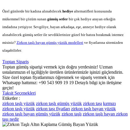
Özel günlerde bir kadına alınabilecek
hediye
alternatifleri konusunda
mükemmel bir çözüm sunan
gümüş setler
bir çok hediye arayan erkeğin
imdadına yetişiyor. Sevgiliye, bayan arkadaşa, eşe, anneye hediye olarak
alınabilecek gümüş setler ile sevdiklerinize güzel bir hatıra bırakmak istemez
misiniz?
Zirkon taşlı bayan gümüş yüzük modelleri
ve fiyatlarına sitemizden
ulaşabilirler.
Toptan Sipariş
Toptan gümüş siparişi vermek için doğru yerdesiniz! Uzman
ustalarımızın el işçiliğiyle üretilen ürünlerimizle işinizi güçlendirin.
Size özel toptan fiyatlarımızı öğrenmek ve sipariş vermek için
Whatsapp hattımız: +90 543 909 19 19 Detaylı bilgi için iletişime
geçin!
Taksit Seçenekleri
Etiketler :
zirkon taşlı yüzük
zirkon taşlı gümüş yüzük
zirkon taşı
kırmızı
zirkon taşlı yüzük
zirkon taşı fiyatları
zirkon taşlı bayan yüzük
zirkon taşlı bayan gümüş yüzük
zirkon taşlı
zirkon taşlı bayan
zirkon
taşı nedir