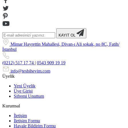
KAYIT OL
Mimar Hayrettin Mahallesi, Divan-ı Ali sokak, no 8C, Fatih/
İstanbul
(0212) 517 17 74
|
0543 909 19 19
info@tesbihevim.com
Üyelik
Yeni Üyelik
Üye Girişi
Şifremi Unuttum
Kurumsal
İletişim
İletişim Formu
Havale Bildirim Formu