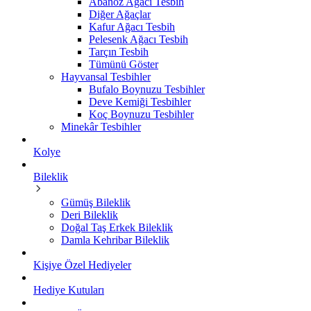
Abanoz Ağacı Tesbih
Diğer Ağaçlar
Kafur Ağacı Tesbih
Pelesenk Ağacı Tesbih
Tarçın Tesbih
Tümünü Göster
Hayvansal Tesbihler
Bufalo Boynuzu Tesbihler
Deve Kemiği Tesbihler
Koç Boynuzu Tesbihler
Minekâr Tesbihler
Kolye
Bileklik
Gümüş Bileklik
Deri Bileklik
Doğal Taş Erkek Bileklik
Damla Kehribar Bileklik
Kişiye Özel Hediyeler
Hediye Kutuları