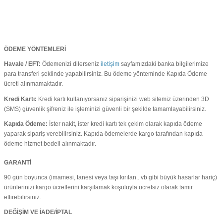
ÖDEME YÖNTEMLERİ
Havale / EFT:
Ödemenizi dilerseniz
iletişim
sayfamızdaki banka bilgilerimize
para transferi şeklinde yapabilirsiniz. Bu ödeme yönteminde Kapıda Ödeme
ücreti alınmamaktadır.
Kredi Kartı:
Kredi kartı kullanıyorsanız siparişinizi web sitemiz üzerinden 3D
(SMS) güvenlik şifreniz ile işleminizi güvenli bir şekilde tamamlayabilirsiniz.
Kapıda Ödeme:
İster nakit, ister kredi kartı tek çekim olarak kapıda ödeme
yaparak sipariş verebilirsiniz. Kapıda ödemelerde kargo tarafından kapıda
ödeme hizmet bedeli alınmaktadır.
GARANTİ
90 gün boyunca (imamesi, tanesi veya taşı kırılan.. vb gibi büyük hasarlar hariç)
ürünlerinizi kargo ücretlerini karşılamak koşuluyla ücretsiz olarak tamir
ettirebilirsiniz.
DEĞİŞİM VE İADE/İPTAL