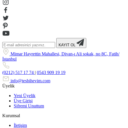
KAYIT OL
Mimar Hayrettin Mahallesi, Divan-ı Ali sokak, no 8C, Fatih/
İstanbul
(0212) 517 17 74
|
0543 909 19 19
info@tesbihevim.com
Üyelik
Yeni Üyelik
Üye Girişi
Şifremi Unuttum
Kurumsal
İletişim