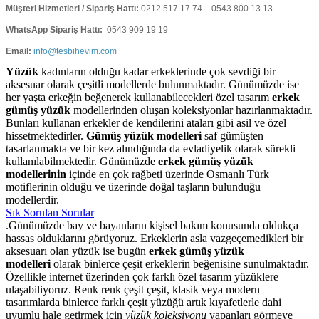
Müşteri Hizmetleri / Sipariş Hattı:
0212 517 17 74 – 0543 800 13 13
WhatsApp Sipariş Hattı:
0543 909 19 19
Email:
info@tesbihevim.com
Yüzük
kadınların olduğu kadar erkeklerinde çok sevdiği bir
aksesuar olarak çeşitli modellerde bulunmaktadır. Günümüzde ise
her yaşta erkeğin beğenerek kullanabilecekleri özel tasarım
erkek
gümüş yüzük
modellerinden oluşan koleksiyonlar hazırlanmaktadır.
Bunları kullanan erkekler de kendilerini ataları gibi asil ve özel
hissetmektedirler.
Gümüş yüzük modelleri
saf gümüşten
tasarlanmakta ve bir kez alındığında da evladiyelik olarak sürekli
kullanılabilmektedir. Günümüzde
erkek gümüş yüzük
modellerinin
içinde en çok rağbeti üzerinde Osmanlı Türk
motiflerinin olduğu ve üzerinde doğal taşların bulunduğu
modellerdir.
Sık Sorulan Sorular
.Günümüzde bay ve bayanların kişisel bakım konusunda oldukça
hassas olduklarını görüyoruz. Erkeklerin asla vazgeçemedikleri bir
aksesuarı olan yüzük ise bugün
erkek gümüş yüzük
modelleri
olarak binlerce çeşit erkeklerin beğenisine sunulmaktadır.
Özellikle internet üzerinden çok farklı özel tasarım yüzüklere
ulaşabiliyoruz. Renk renk çeşit çeşit, klasik veya modern
tasarımlarda binlerce farklı çeşit yüzüğü artık kıyafetlerle dahi
uyumlu hale getirmek için
yüzük koleksiyonu
yapanları görmeye