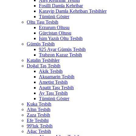
Ateş Kehribar Tesbih
Fosilli Damla Kehribar
Karayip Damla Kehribarı Tesbihler
Tümünü Göster
Oltu Taşı Tesbih
Erzurum Oltusu
Gürcistan Oltusu
İsim Yazılı Oltu Tesbih
Gümüş Tesbih
925 Ayar Gümüş Tesbih
Trabzon Kazaz Tesbih
Katalin Tesbihler
Doğal Taş Tesbih
Akik Tesbih
Akuamarin Tesbih
Ametist Tesbih
Apatit Taşı Tesbih
Ay Taşı Tesbih
Tümünü Göster
Kuka Tesbih
Altın Tesbih
Zaza Tesbih
Efe Tesbihi
99'luk Tesbih
Ağaç Tesbih