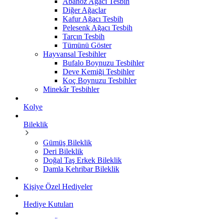
Abanoz Ağacı Tesbih
Diğer Ağaçlar
Kafur Ağacı Tesbih
Pelesenk Ağacı Tesbih
Tarçın Tesbih
Tümünü Göster
Hayvansal Tesbihler
Bufalo Boynuzu Tesbihler
Deve Kemiği Tesbihler
Koç Boynuzu Tesbihler
Minekâr Tesbihler
Kolye
Bileklik
Gümüş Bileklik
Deri Bileklik
Doğal Taş Erkek Bileklik
Damla Kehribar Bileklik
Kişiye Özel Hediyeler
Hediye Kutuları