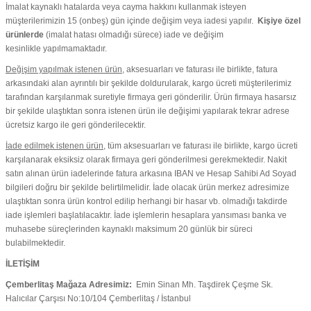
İmalat kaynaklı hatalarda veya cayma hakkını kullanmak isteyen
müşterilerimizin 15 (onbeş) gün içinde değişim veya iadesi yapılır.
Kişiye özel
ürünlerde
(imalat hatası olmadığı sürece) iade ve değişim
kesinlikle yapılmamaktadır.
Değişim yapılmak istenen ürün
, aksesuarları ve faturası ile birlikte, fatura
arkasındaki alan ayrıntılı bir şekilde doldurularak, kargo ücreti müşterilerimiz
tarafından karşılanmak suretiyle firmaya geri gönderilir. Ürün firmaya hasarsız
bir şekilde ulaştıktan sonra istenen ürün ile değişimi yapılarak tekrar adrese
ücretsiz kargo ile geri gönderilecektir.
İade edilmek istenen ürün
, tüm aksesuarları ve faturası ile birlikte, kargo ücreti
karşılanarak eksiksiz olarak firmaya geri gönderilmesi gerekmektedir. Nakit
satın alınan ürün iadelerinde fatura arkasına IBAN ve Hesap Sahibi Ad Soyad
bilgileri doğru bir şekilde belirtilmelidir. İade olacak ürün merkez adresimize
ulaştıktan sonra ürün kontrol edilip herhangi bir hasar vb. olmadığı takdirde
iade işlemleri başlatılacaktır. İade işlemlerin hesaplara yansıması banka ve
muhasebe süreçlerinden kaynaklı maksimum 20 günlük bir süreci
bulabilmektedir.
İLETİŞİM
Çemberlitaş Mağaza Adresimiz:
Emin Sinan Mh. Taşdirek Çeşme Sk.
Halıcılar Çarşısı No:10/104 Çemberlitaş / İstanbul