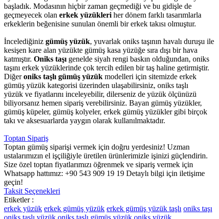
başladık. Modasının hiçbir zaman geçmediği ve bu gidişle de
geçmeyecek olan
erkek yüzükleri
her dönem farklı tasarımlarla
erkeklerin beğenisine sunulan önemli bir erkek takısı olmuştur.
İncelediğiniz
gümüş yüzük
, yuvarlak oniks taşının havalı duruşu ile
kesişen kare alan yüzükte gümüş kasa yüzüğe sıra dışı bir hava
katmıştır.
Oniks taşı
genelde siyah rengi baskın olduğundan, oniks
taşını erkek yüzüklerinde çok tercih edilen bir taş haline getirmiştir.
Diğer
oniks taşlı gümüş yüzük
modelleri için sitemizde erkek
gümüş yüzük kategorisi üzerinden ulaşabilirsiniz, oniks taşlı
yüzük ve fiyatlarını inceleyebilir, dilerseniz de yüzük ölçünüzü
biliyorsanız hemen sipariş verebilirsiniz. Bayan gümüş yüzükler,
gümüş küpeler, gümüş kolyeler, erkek gümüş yüzükler gibi birçok
takı ve aksesuarlarda yaygın olarak kullanılmaktadır.
Toptan Sipariş
Toptan gümüş siparişi vermek için doğru yerdesiniz! Uzman
ustalarımızın el işçiliğiyle üretilen ürünlerimizle işinizi güçlendirin.
Size özel toptan fiyatlarımızı öğrenmek ve sipariş vermek için
Whatsapp hattımız: +90 543 909 19 19 Detaylı bilgi için iletişime
geçin!
Taksit Seçenekleri
Etiketler :
erkek yüzük
erkek gümüş yüzük
erkek gümüş yüzük taşlı
oniks taşı
oniks taşlı yüzük
oniks taşlı gümüş yüzük
oniks yüzük