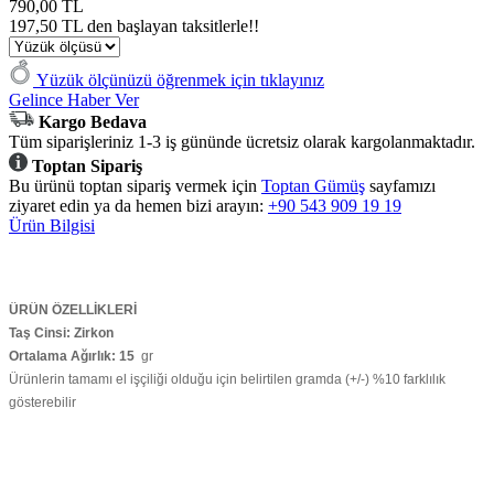
790,00 TL
197,50 TL den başlayan taksitlerle!!
Yüzük ölçünüzü öğrenmek için tıklayınız
Gelince Haber Ver
Kargo Bedava
Tüm siparişleriniz 1-3 iş gününde ücretsiz olarak kargolanmaktadır.
Toptan Sipariş
Bu ürünü toptan sipariş vermek için
Toptan Gümüş
sayfamızı
ziyaret edin ya da hemen bizi arayın:
+90 543 909 19 19
Ürün Bilgisi
ÜRÜN ÖZELLİKLERİ
Taş Cinsi: Zirkon
Ortalama Ağırlık: 15
gr
Ürünlerin tamamı el işçiliği olduğu için belirtilen gramda (+/-) %10 farklılık
gösterebilir