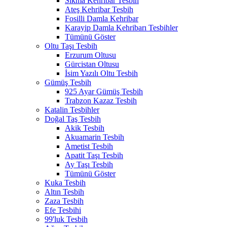
Sıkma Kehribar Tesbih
Ateş Kehribar Tesbih
Fosilli Damla Kehribar
Karayip Damla Kehribarı Tesbihler
Tümünü Göster
Oltu Taşı Tesbih
Erzurum Oltusu
Gürcistan Oltusu
İsim Yazılı Oltu Tesbih
Gümüş Tesbih
925 Ayar Gümüş Tesbih
Trabzon Kazaz Tesbih
Katalin Tesbihler
Doğal Taş Tesbih
Akik Tesbih
Akuamarin Tesbih
Ametist Tesbih
Apatit Taşı Tesbih
Ay Taşı Tesbih
Tümünü Göster
Kuka Tesbih
Altın Tesbih
Zaza Tesbih
Efe Tesbihi
99'luk Tesbih