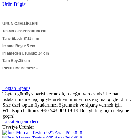
Ürün Bilgisi
ÜRÜN ÖZELLİKLERİ
Tesbih Cinsi:Erzurum oltu
Tane Ebadı: 8*11
mm
İmame Boyu: 5
cm
İmameden Uzunluk: 24
cm
Tam Boy:35
cm
Püskül Malzemesi:
-
Toptan Sipariş
Toptan gümüş siparişi vermek için doğru yerdesiniz! Uzman
ustalarımızın el işçiliğiyle üretilen ürünlerimizle işinizi güçlendirin.
Size özel toptan fiyatlarımızı öğrenmek ve sipariş vermek için
Whatsapp hattımız: +90 543 909 19 19 Detaylı bilgi için iletişime
geçin!
Taksit Seçenekleri
Tavsiye Ürünler