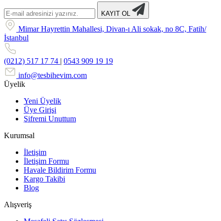
KAYIT OL
Mimar Hayrettin Mahallesi, Divan-ı Ali sokak, no 8C, Fatih/
İstanbul
(0212) 517 17 74
|
0543 909 19 19
info@tesbihevim.com
Üyelik
Yeni Üyelik
Üye Girişi
Şifremi Unuttum
Kurumsal
İletişim
İletişim Formu
Havale Bildirim Formu
Kargo Takibi
Blog
Alışveriş