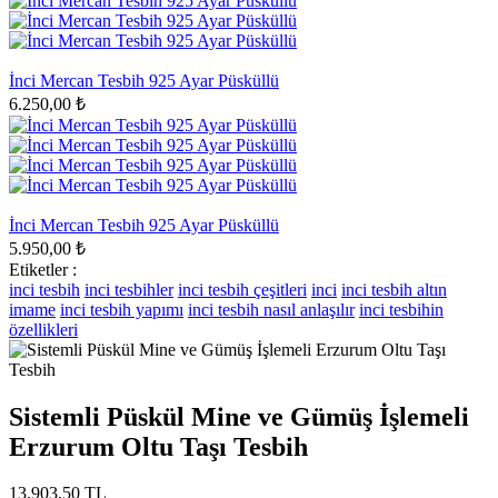
İnci Mercan Tesbih 925 Ayar Püsküllü
6.250,00 ₺
İnci Mercan Tesbih 925 Ayar Püsküllü
5.950,00 ₺
Etiketler :
inci tesbih
inci tesbihler
inci tesbih çeşitleri
inci
inci tesbih altın
imame
inci tesbih yapımı
inci tesbih nasıl anlaşılır
inci tesbihin
özellikleri
Sistemli Püskül Mine ve Gümüş İşlemeli
Erzurum Oltu Taşı Tesbih
13.903,50 TL