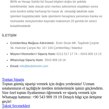
IBAN ve Hesap Sahibi Ad Soyad bilgileri doğru bir şekilde
belirtilmelidir. İade olacak ürün merkez adresimize ulaştıktan sonra
ürün kontrol edilip herhangi bir hasar vb. olmadığı takdirde iade
işlemleri başlatılacaktır. İade işlemlerin hesaplara yansıması banka ve
muhasebe süreçlerinden kaynaklı maksimum 20 günlük bir süreci
bulabilmektedir.
İLETİŞİM
Çemberlitaş Mağaza Adresimiz:
Emin Sinan Mh. Taşdirek Çeşme
Sk. Halıcılar Çarşısı No: 10 / 104 Çemberlitaş / İstanbul
Müşteri Hizmetleri / Sipariş Hattı:
0212 517 17 74 – 0543 800 13 13
WhatsApp Sipariş Hattı:
0543 909 19 19
Email:
info@tesbihevim.com
Toptan Sipariş
Toptan gümüş siparişi vermek için doğru yerdesiniz! Uzman
ustalarımızın el işçiliğiyle üretilen ürünlerimizle işinizi güçlendirin.
Size özel toptan fiyatlarımızı öğrenmek ve sipariş vermek için
Whatsapp hattımız: +90 543 909 19 19 Detaylı bilgi için iletişime
geçin!
Taksit Seçenekleri