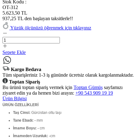
Stok Kodu :
OT-312
5.623,50 TL
937,25 TL den başlayan taksitlerle!!
Yüzük ölçünüzü öğrenmek için tıklayınız
Sepete Ekle
Kargo Bedava
Tüm siparişleriniz 1-3 iş gününde ücretsiz olarak kargolanmaktadır.
Toptan Sipariş
Bu ürünü toptan sipariş vermek için
Toptan Gümüş
sayfamızı
ziyaret edin ya da hemen bizi arayın:
+90 543 909 19 19
Ürün Bilgisi
ÜRÜN ÖZELLİKLERİ
Taş Cinsi:
Gürcistan oltu taşı
Tane Ebadı: -
mm
İmame Boyu: -
cm
İmameden Uzunluk: -
cm