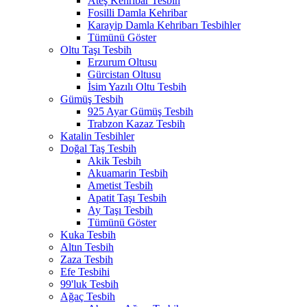
Ateş Kehribar Tesbih
Fosilli Damla Kehribar
Karayip Damla Kehribarı Tesbihler
Tümünü Göster
Oltu Taşı Tesbih
Erzurum Oltusu
Gürcistan Oltusu
İsim Yazılı Oltu Tesbih
Gümüş Tesbih
925 Ayar Gümüş Tesbih
Trabzon Kazaz Tesbih
Katalin Tesbihler
Doğal Taş Tesbih
Akik Tesbih
Akuamarin Tesbih
Ametist Tesbih
Apatit Taşı Tesbih
Ay Taşı Tesbih
Tümünü Göster
Kuka Tesbih
Altın Tesbih
Zaza Tesbih
Efe Tesbihi
99'luk Tesbih
Ağaç Tesbih