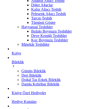
Abanoz Ağacı Tesbih
Diğer Ağaçlar
Kafur Ağacı Tesbih
Pelesenk Ağacı Tesbih
Tarçın Tesbih
Tümünü Göster
Hayvansal Tesbihler
Bufalo Boynuzu Tesbihler
Deve Kemiği Tesbihler
Koç Boynuzu Tesbihler
Minekâr Tesbihler
Kolye
Bileklik
Gümüş Bileklik
Deri Bileklik
Doğal Taş Erkek Bileklik
Damla Kehribar Bileklik
Kişiye Özel Hediyeler
Hediye Kutuları