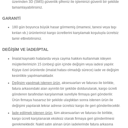
üzerinden 3D (SMS) güvenlik şifreniz ile işleminizi güvenli bir şekilde
tamamlayabilirsiniz.
GARANTİ
180 gün boyunca büyük hasar görmemiş (imamesi, tanesi veya taşı
kırılan vb.) ürünlerinizi kargo ücretlerini karşılamak koşuluyla ücretsiz
tamir ettirebilirsiniz.
DEĞİŞİM VE İADE/İPTAL
İmalat kaynaklı hatalarda veya cayma hakkını kullanmak isteyen
müşterilerimizin 15 (onbeş) gün içinde değişim veya iadesi yapılır.
Kişiye özel ürünlerde (imalat hatası olmadığı sürece) iade ve değişim
kesinlikle yapılmamaktadır.
Değişim yapılmak istenen ürün
, aksesuarları ve faturası ile birlikte,
fatura arkasındaki alan ayrıntılı bir şekilde doldurularak, kargo ücreti
gönderen tarafından karşılanmak suretiyle firmaya geri gönderilir.
Ürün firmaya hasarsız bir şekilde ulaştıktan sonra istenen ürün ile
değişimi yapılarak tekrar adrese ücretsiz kargo ile geri gönderilecektir.
İade edilmek istenen ürün
, tüm aksesuarları ve faturası ile birlikte,
kargo ücreti karşılanarak eksiksiz olarak firmaya geri gönderilmesi
gerekmektedir. Nakit satın alınan ürün iadelerinde fatura arkasına