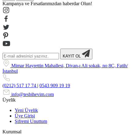
Kampanya ve Fırsatlarımızdan haberdar Olun!
KAYIT OL
Mimar Hayrettin Mahallesi, Divan-ı Ali sokak, no 8C, Fatih/
İstanbul
(0212) 517 17 74
|
0543 909 19 19
info@tesbihevim.com
Üyelik
Yeni Üyelik
Üye Girişi
Şifremi Unuttum
Kurumsal