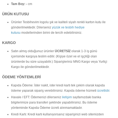
Tam Boy: -
cm
ÜRÜN KUTUSU
Ürünler Tesbihevim logolu şık ve kaliteli siyah renkli karton kutu ile
gönderilmektedir. Dilerseniz
yüzük ve tesbih hediye
kutusu
modellerinden birini de tercih edebilirsiniz.
KARGO
Satın almış olduğunuz ürünler
ÜCRETSİZ
olarak 1-3 iş günü
içerisinde kargoya teslim edilir. (Kişiye özel ve el işçiliği olan
ürünlerde bu süre uzayabilir.) Siparişleriniz MNG Kargo veya Yurtiçi
Kargo ile gönderilmektedir.
ÖDEME YÖNTEMLERİ
Kapıda Ödeme: İster nakit, ister kredi kartı tek çekim olarak kapıda
ödeme yaparak sipariş verebilirsiniz. Kapıda ödeme hizmeti
ücretlidir
.
Havale / EFT: Ödemenizi dilerseniz
iletişim
sayfamızdaki banka
bilgilerimize para transferi şeklinde yapabilirsiniz. Bu ödeme
yönteminde Kapıda Ödeme ücreti alınmamaktadır.
Kredi Kartı:
Kredi kartı kullanıyorsanız siparişinizi web sitemizden