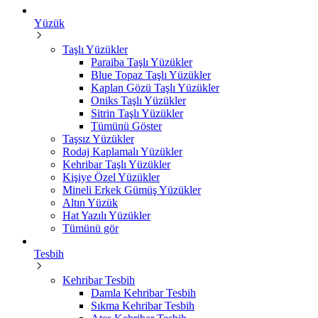
Yüzük
Taşlı Yüzükler
Paraiba Taşlı Yüzükler
Blue Topaz Taşlı Yüzükler
Kaplan Gözü Taşlı Yüzükler
Oniks Taşlı Yüzükler
Sitrin Taşlı Yüzükler
Tümünü Göster
Taşsız Yüzükler
Rodaj Kaplamalı Yüzükler
Kehribar Taşlı Yüzükler
Kişiye Özel Yüzükler
Mineli Erkek Gümüş Yüzükler
Altın Yüzük
Hat Yazılı Yüzükler
Tümünü gör
Tesbih
Kehribar Tesbih
Damla Kehribar Tesbih
Sıkma Kehribar Tesbih