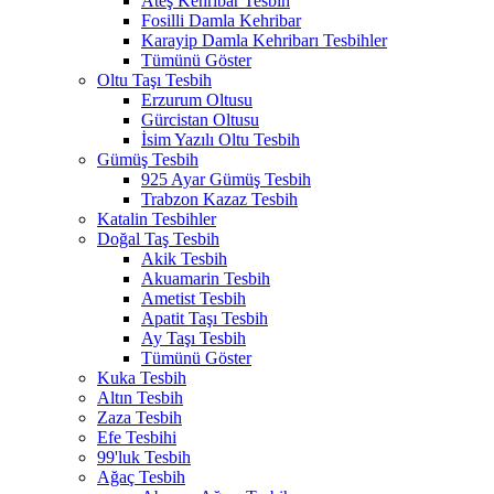
Ateş Kehribar Tesbih
Fosilli Damla Kehribar
Karayip Damla Kehribarı Tesbihler
Tümünü Göster
Oltu Taşı Tesbih
Erzurum Oltusu
Gürcistan Oltusu
İsim Yazılı Oltu Tesbih
Gümüş Tesbih
925 Ayar Gümüş Tesbih
Trabzon Kazaz Tesbih
Katalin Tesbihler
Doğal Taş Tesbih
Akik Tesbih
Akuamarin Tesbih
Ametist Tesbih
Apatit Taşı Tesbih
Ay Taşı Tesbih
Tümünü Göster
Kuka Tesbih
Altın Tesbih
Zaza Tesbih
Efe Tesbihi
99'luk Tesbih
Ağaç Tesbih