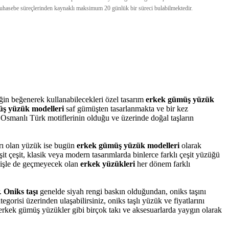
e muhasebe süreçlerinden kaynaklı maksimum 20 günlük bir süreci bulabilmektedir.
ğin beğenerek kullanabilecekleri özel tasarım
erkek gümüş yüzük
ş yüzük modelleri
saf gümüşten tasarlanmakta ve bir kez
 Osmanlı Türk motiflerinin olduğu ve üzerinde doğal taşların
rı olan yüzük ise bugün
erkek gümüş yüzük modelleri
olarak
it çeşit, klasik veya modern tasarımlarda binlerce farklı çeşit yüzüğü
dişle de geçmeyecek olan
erkek yüzükleri
her dönem farklı
r.
Oniks taşı
genelde siyah rengi baskın olduğundan, oniks taşını
orisi üzerinden ulaşabilirsiniz, oniks taşlı yüzük ve fiyatlarını
 erkek gümüş yüzükler gibi birçok takı ve aksesuarlarda yaygın olarak