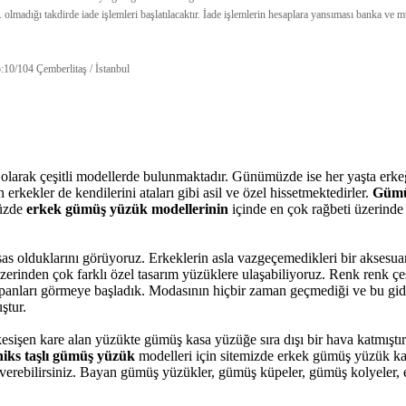
. olmadığı takdirde iade işlemleri başlatılacaktır. İade işlemlerin hesaplara yansıması banka v
10/104 Çemberlitaş / İstanbul
 olarak çeşitli modellerde bulunmaktadır. Günümüzde ise her yaşta erke
rkekler de kendilerini ataları gibi asil ve özel hissetmektedirler.
Gümü
müzde
erkek gümüş yüzük modellerinin
içinde en çok rağbeti üzerinde
s olduklarını görüyoruz. Erkeklerin asla vazgeçemedikleri bir aksesua
üzerinden çok farklı özel tasarım yüzüklere ulaşabiliyoruz. Renk renk çeş
anları görmeye başladık. Modasının hiçbir zaman geçmediği ve bu gi
ştur.
 kesişen kare alan yüzükte gümüş kasa yüzüğe sıra dışı bir hava katmıştı
niks taşlı gümüş yüzük
modelleri için sitemizde erkek gümüş yüzük kateg
ş verebilirsiniz. Bayan gümüş yüzükler, gümüş küpeler, gümüş kolyeler,