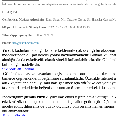
İade olacak ürün merkez adresimize ulaştıktan sonra ürün kontrol edilip herhangi bir hasar vb
İLETİŞİM
Çemberlitaş Mağaza Adresimiz:
Emin Sinan Mh. Taşdirek Çeşme Sk. Halıcılar Çarşısı No:
Müşteri Hizmetleri / Sipariş Hattı:
0212 517 17 74 – 0543 800 13 13
WhatsApp Sipariş Hattı:
0543 909 19 19
Email:
info@tesbihevim.com
Yüzük
kadınların olduğu kadar erkeklerinde çok sevdiği bir aksesuar
modellerinden oluşan koleksiyonlar hazırlanmaktadır. Bunları kullanan e
alındığında da evladiyelik olarak sürekli kullanılabilmektedir. Günü
bulunduğu modellerdir.
Sık Sorulan Sorular
.Günümüzde bay ve bayanların kişisel bakım konusunda oldukça hassa
binlerce çeşit erkeklerin beğenisine sunulmaktadır. Özellikle internet 
artık kıyafetlerle dahi uyumlu hale getirmek için
yüzük koleksiyonu
yap
tasarımlarla erkeklerin beğenisine sunulan önemli bir erkek takısı olmu
İncelediğiniz
gümüş yüzük
, yuvarlak oniks taşının havalı duruşu ile
erkek yüzüklerinde çok tercih edilen bir taş haline getirmiştir. Diğer
o
inceleyebilir, dilerseniz de yüzük ölçünüzü biliyorsanız hemen sipari
kullanılmaktadır.
Toptan Sipariş