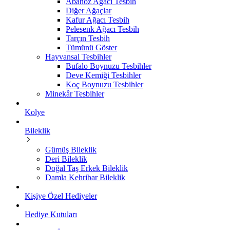
Abanoz Ağacı Tesbih
Diğer Ağaçlar
Kafur Ağacı Tesbih
Pelesenk Ağacı Tesbih
Tarçın Tesbih
Tümünü Göster
Hayvansal Tesbihler
Bufalo Boynuzu Tesbihler
Deve Kemiği Tesbihler
Koç Boynuzu Tesbihler
Minekâr Tesbihler
Kolye
Bileklik
Gümüş Bileklik
Deri Bileklik
Doğal Taş Erkek Bileklik
Damla Kehribar Bileklik
Kişiye Özel Hediyeler
Hediye Kutuları