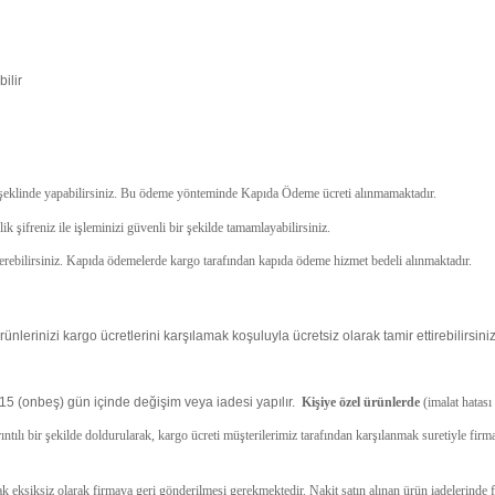
ilir
i şeklinde yapabilirsiniz. Bu ödeme yönteminde Kapıda Ödeme ücreti alınmamaktadır.
 şifreniz ile işleminizi güvenli bir şekilde tamamlayabilirsiniz.
 verebilirsiniz. Kapıda ödemelerde kargo tarafından kapıda ödeme hizmet bedeli alınmaktadır.
nlerinizi kargo ücretlerini karşılamak koşuluyla ücretsiz olarak tamir ettirebilirsiniz
15 (onbeş) gün içinde değişim veya iadesi yapılır.
Kişiye özel ürünlerde
(imalat hatası
ayrıntılı bir şekilde doldurularak, kargo ücreti müşterilerimiz tarafından karşılanmak suretiyle fir
narak eksiksiz olarak firmaya geri gönderilmesi gerekmektedir. Nakit satın alınan ürün iadelerind