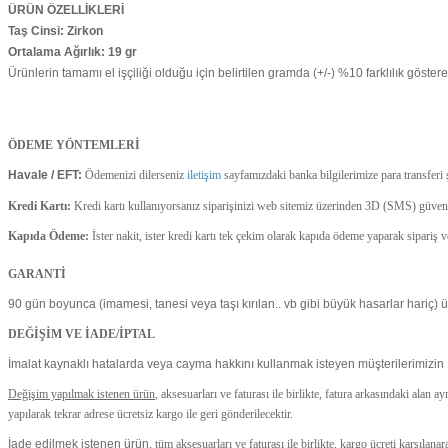
ÜRÜN ÖZELLİKLERİ
Taş Cinsi: Zirkon
Ortalama Ağırlık: 19 gr
Ürünlerin tamamı el işçiliği olduğu için belirtilen gramda (+/-) %10 farklılık göstereb
ÖDEME YÖNTEMLERİ
Havale / EFT:
Ödemenizi dilerseniz
iletişim
sayfamızdaki banka bilgilerimize para transfer
Kredi Kartı:
Kredi kartı kullanıyorsanız siparişinizi web sitemiz üzerinden 3D (SMS) güvenlik
Kapıda Ödeme:
İster nakit, ister kredi kartı tek çekim olarak kapıda ödeme yaparak sipariş
GARANTİ
90 gün boyunca (imamesi, tanesi veya taşı kırılan.. vb gibi büyük hasarlar hariç) ürü
DEĞİŞİM VE İADE/İPTAL
İmalat kaynaklı hatalarda veya cayma hakkını kullanmak isteyen müşterilerimizin 
Değişim yapılmak istenen ürün
, aksesuarları ve faturası ile birlikte, fatura arkasındaki alan 
yapılarak tekrar adrese ücretsiz kargo ile geri gönderilecektir.
İade edilmek istenen ürün
, tüm aksesuarları ve faturası ile birlikte, kargo ücreti karşıla