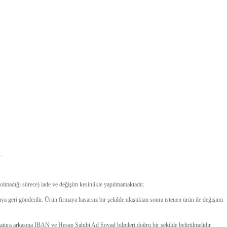
.
 olmadığı sürece) iade ve değişim kesinlikle yapılmamaktadır.
maya geri gönderilir. Ürün firmaya hasarsız bir şekilde ulaştıktan sonra istenen ürün ile değişimi
e fatura arkasına IBAN ve Hesap Sahibi Ad Soyad bilgileri doğru bir şekilde belirtilmelidir.