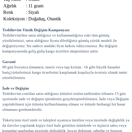
Ağırlık
:
11 gram
Renk
:
Siyah
Koleksiyon
:
Doğaltaş, Otantik
Tesbihevim Yüzük Değişim Kampanyası
Tesbihevim'den satın aldığınız ve kullanmadığınız eski tüm gümüş
yüzüklerinizi; satın aldığınız fiyata dilediğiniz gümüş yüzük modeli ile
değiştiriyoruz. Siz sadece aradaki fiyat farkını ödüyorsunuz. Bu değişim
kampanyasında geliş gidiş kargo ücretleri müşterimize aittir.
Garanti
90 gün boyunca (imamesi, tanesi veya taşı kırılan.. vb gibi büyük hasarlar
hariç) ürünlerinizi kargo ücretlerini karşılamak koşuluyla ücretsiz olarak tamir
ettirebilirsiniz.
İade ve Değişim
Tesbihevim.com'dan satın aldığınız ürünleri teslim tarihinden itibaren 15 gün
içerisinde iade ve değişim işlemlerini gerçekleştirebilirsiniz. İade veya Değişim
yapılabilmesi için ürünün kullanılmamış olması ve üründe herhangi bir hasar
olmaması gerekmektedir.
Tüketicinin özel istek ve talepleri uyarınca üretilen veya üzerinde değişiklik ya
da ilaveler yapılarak kişiye özel hale getirilen ürünlerde ve üçüncü sahıs veya
kurumlar tarafından üzerinde değişiklik, boyut değişimi, tahrifat ve benzeri