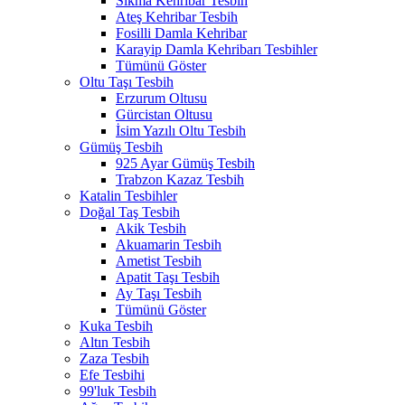
Sıkma Kehribar Tesbih
Ateş Kehribar Tesbih
Fosilli Damla Kehribar
Karayip Damla Kehribarı Tesbihler
Tümünü Göster
Oltu Taşı Tesbih
Erzurum Oltusu
Gürcistan Oltusu
İsim Yazılı Oltu Tesbih
Gümüş Tesbih
925 Ayar Gümüş Tesbih
Trabzon Kazaz Tesbih
Katalin Tesbihler
Doğal Taş Tesbih
Akik Tesbih
Akuamarin Tesbih
Ametist Tesbih
Apatit Taşı Tesbih
Ay Taşı Tesbih
Tümünü Göster
Kuka Tesbih
Altın Tesbih
Zaza Tesbih
Efe Tesbihi
99'luk Tesbih