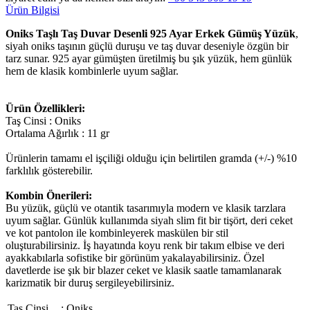
Ürün Bilgisi
Oniks Taşlı Taş Duvar Desenli 925 Ayar Erkek Gümüş Yüzük
,
siyah oniks taşının güçlü duruşu ve taş duvar deseniyle özgün bir
tarz sunar. 925 ayar gümüşten üretilmiş bu şık yüzük, hem günlük
hem de klasik kombinlerle uyum sağlar.
Ürün Özellikleri:
Taş Cinsi : Oniks
Ortalama Ağırlık : 11 gr
Ürünlerin tamamı el işçiliği olduğu için belirtilen gramda (+/-) %10
farklılık gösterebilir.
Kombin Önerileri:
Bu yüzük, güçlü ve otantik tasarımıyla modern ve klasik tarzlara
uyum sağlar. Günlük kullanımda siyah slim fit bir tişört, deri ceket
ve kot pantolon ile kombinleyerek maskülen bir stil
oluşturabilirsiniz. İş hayatında koyu renk bir takım elbise ve deri
ayakkabılarla sofistike bir görünüm yakalayabilirsiniz. Özel
davetlerde ise şık bir blazer ceket ve klasik saatle tamamlanarak
karizmatik bir duruş sergileyebilirsiniz.
Taş Cinsi
:
Oniks