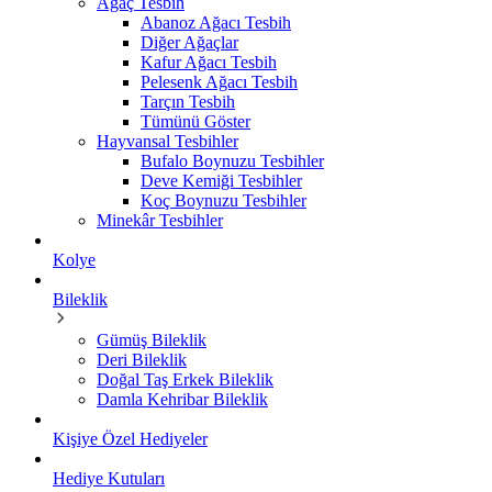
Ağaç Tesbih
Abanoz Ağacı Tesbih
Diğer Ağaçlar
Kafur Ağacı Tesbih
Pelesenk Ağacı Tesbih
Tarçın Tesbih
Tümünü Göster
Hayvansal Tesbihler
Bufalo Boynuzu Tesbihler
Deve Kemiği Tesbihler
Koç Boynuzu Tesbihler
Minekâr Tesbihler
Kolye
Bileklik
Gümüş Bileklik
Deri Bileklik
Doğal Taş Erkek Bileklik
Damla Kehribar Bileklik
Kişiye Özel Hediyeler
Hediye Kutuları