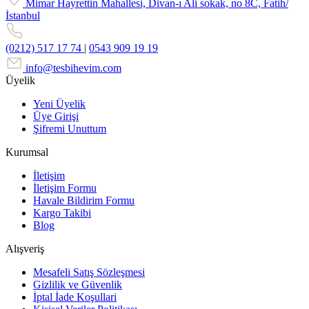
Mimar Hayrettin Mahallesi, Divan-ı Ali sokak, no 8C, Fatih/
İstanbul
(0212) 517 17 74
|
0543 909 19 19
info@tesbihevim.com
Üyelik
Yeni Üyelik
Üye Girişi
Şifremi Unuttum
Kurumsal
İletişim
İletişim Formu
Havale Bildirim Formu
Kargo Takibi
Blog
Alışveriş
Mesafeli Satış Sözleşmesi
Gizlilik ve Güvenlik
İptal İade Koşullari