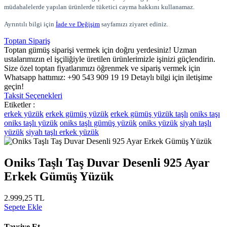
müdahalelerde yapılan ürünlerde tüketici cayma hakkını kullanamaz.
Ayrıntılı bilgi için
İade ve Değişim
sayfamızı ziyaret ediniz.
Toptan Sipariş
Toptan gümüş siparişi vermek için doğru yerdesiniz! Uzman
ustalarımızın el işçiliğiyle üretilen ürünlerimizle işinizi güçlendirin.
Size özel toptan fiyatlarımızı öğrenmek ve sipariş vermek için
Whatsapp hattımız: +90 543 909 19 19 Detaylı bilgi için iletişime
geçin!
Taksit Seçenekleri
Etiketler :
erkek yüzük
erkek gümüş yüzük
erkek gümüş yüzük taşlı
oniks taşı
oniks taşlı yüzük
oniks taşlı gümüş yüzük
oniks yüzük
siyah taşlı
yüzük
siyah taşlı erkek yüzük
Oniks Taşlı Taş Duvar Desenli 925 Ayar
Erkek Gümüş Yüzük
2.999,25 TL
Sepete Ekle
Tavsiye Et