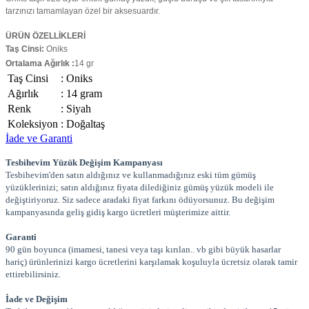
tarzınızı tamamlayan özel bir aksesuardır.
ÜRÜN ÖZELLİKLERİ
Taş Cinsi:
Oniks
Ortalama Ağırlık :
14 gr
Taş Cinsi
:
Oniks
Ağırlık
:
14 gram
Renk
:
Siyah
Koleksiyon
:
Doğaltaş
İade ve Garanti
Tesbihevim Yüzük Değişim Kampanyası
Tesbihevim'den satın aldığınız ve kullanmadığınız eski tüm gümüş
yüzüklerinizi; satın aldığınız fiyata dilediğiniz gümüş yüzük modeli ile
değiştiriyoruz. Siz sadece aradaki fiyat farkını ödüyorsunuz. Bu değişim
kampanyasında geliş gidiş kargo ücretleri müşterimize aittir.
Garanti
90 gün boyunca (imamesi, tanesi veya taşı kırılan.. vb gibi büyük hasarlar
hariç) ürünlerinizi kargo ücretlerini karşılamak koşuluyla ücretsiz olarak tamir
ettirebilirsiniz.
İade ve Değişim