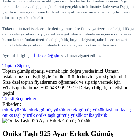
Tesbihevim.com'dan satın aldığınız ürünleri teslim tarihinden itibaren 15 gün
içerisinde iade ve değişim işlemlerini gerçekleştirebilirsiniz. İade veya Değişim
yapılabilmesi için ürünün kullanılmamış olması ve üründe herhangi bir hasar
olmaması gerekmektedir.
Tüketicinin özel istek ve talepleri uyarınca üretilen veya üzerinde değişiklik ya
da ilaveler yapılarak kişiye özel hale getirilen ürünlerde ve üçüncü sahıs veya
kurumlar tarafından üzerinde değişiklik, boyut değişimi, tahrifat ve benzeri
müdahalelerde yapılan ürünlerde tüketici cayma hakkını kullanamaz.
Ayrıntılı bilgi için
İade ve Değişim
sayfamızı ziyaret ediniz.
Toptan Sipariş
Toptan gümüş siparişi vermek için doğru yerdesiniz! Uzman
ustalarımızın el işçiliğiyle üretilen ürünlerimizle işinizi güçlendirin.
Size özel toptan fiyatlarımızı öğrenmek ve sipariş vermek için
Whatsapp hattımız: +90 543 909 19 19 Detaylı bilgi için iletişime
geçin!
Taksit Seçenekleri
Etiketler :
erkek yüzük
erkek gümüş yüzük
erkek gümüş yüzük taşlı
oniks taşı
oniks taşlı yüzük
oniks taşlı gümüş yüzük
oniks yüzük
Oniks Taşlı 925 Ayar Erkek Gümüş