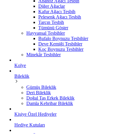
Abanoz Ağacı Tesbih
Diğer Ağaçlar
Kafur Ağacı Tesbih
Pelesenk Ağacı Tesbih
Tarçın Tesbih
Tümünü Göster
Hayvansal Tesbihler
Bufalo Boynuzu Tesbihler
Deve Kemiği Tesbihler
Koç Boynuzu Tesbihler
Minekâr Tesbihler
Kolye
Bileklik
Gümüş Bileklik
Deri Bileklik
Doğal Taş Erkek Bileklik
Damla Kehribar Bileklik
Kişiye Özel Hediyeler
Hediye Kutuları