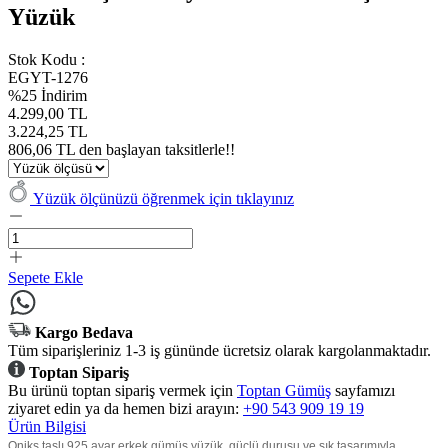
Yüzük
Stok Kodu :
EGYT-1276
%25 İndirim
4.299,00 TL
3.224,25 TL
806,06 TL den başlayan taksitlerle!!
Yüzük ölçünüzü öğrenmek için tıklayınız
Sepete Ekle
Kargo Bedava
Tüm siparişleriniz 1-3 iş gününde ücretsiz olarak kargolanmaktadır.
Toptan Sipariş
Bu ürünü toptan sipariş vermek için
Toptan Gümüş
sayfamızı
ziyaret edin ya da hemen bizi arayın:
+90 543 909 19 19
Ürün Bilgisi
Oniks taşlı 925 ayar erkek gümüş yüzük, güçlü duruşu ve şık tasarımıyla