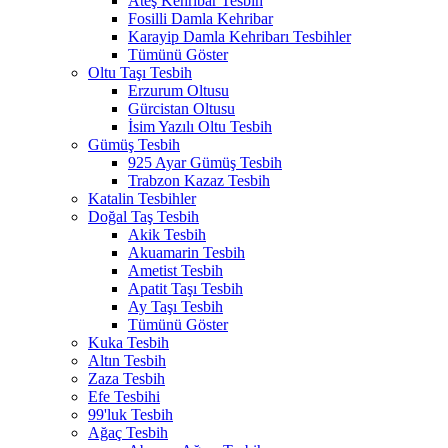
Ateş Kehribar Tesbih
Fosilli Damla Kehribar
Karayip Damla Kehribarı Tesbihler
Tümünü Göster
Oltu Taşı Tesbih
Erzurum Oltusu
Gürcistan Oltusu
İsim Yazılı Oltu Tesbih
Gümüş Tesbih
925 Ayar Gümüş Tesbih
Trabzon Kazaz Tesbih
Katalin Tesbihler
Doğal Taş Tesbih
Akik Tesbih
Akuamarin Tesbih
Ametist Tesbih
Apatit Taşı Tesbih
Ay Taşı Tesbih
Tümünü Göster
Kuka Tesbih
Altın Tesbih
Zaza Tesbih
Efe Tesbihi
99'luk Tesbih
Ağaç Tesbih