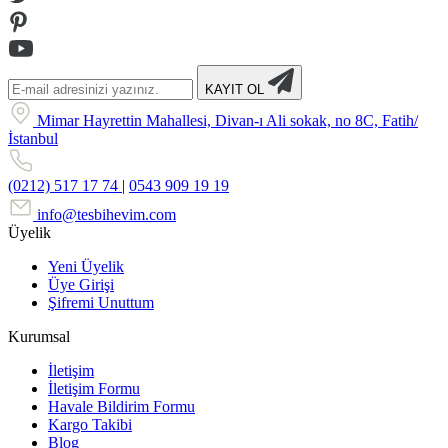
KAYIT OL
Mimar Hayrettin Mahallesi, Divan-ı Ali sokak, no 8C, Fatih/
İstanbul
(0212) 517 17 74
|
0543 909 19 19
info@tesbihevim.com
Üyelik
Yeni Üyelik
Üye Girişi
Şifremi Unuttum
Kurumsal
İletişim
İletişim Formu
Havale Bildirim Formu
Kargo Takibi
Blog