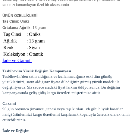
tarzınızı tamamlayan özel bir aksesuardır.
ÜRÜN ÖZELLİKLERİ
Taş Cinsi:
Oniks
Ortalama Ağırlık :
13 gram
Taş Cinsi
:
Oniks
Ağırlık
:
13 gram
Renk
:
Siyah
Koleksiyon
:
Otantik
İade ve Garanti
Tesbihevim Yüzük Değişim Kampanyası
Tesbihevim'den satın aldığınız ve kullanmadığınız eski tüm gümüş
yüzüklerinizi; satın aldığınız fiyata dilediğiniz gümüş yüzük modeli ile
değiştiriyoruz. Siz sadece aradaki fiyat farkını ödüyorsunuz. Bu değişim
kampanyasında geliş gidiş kargo ücretleri müşterimize aittir.
Garanti
90 gün boyunca (imamesi, tanesi veya taşı kırılan.. vb gibi büyük hasarlar
hariç) ürünlerinizi kargo ücretlerini karşılamak koşuluyla ücretsiz olarak tamir
ettirebilirsiniz.
İade ve Değişim