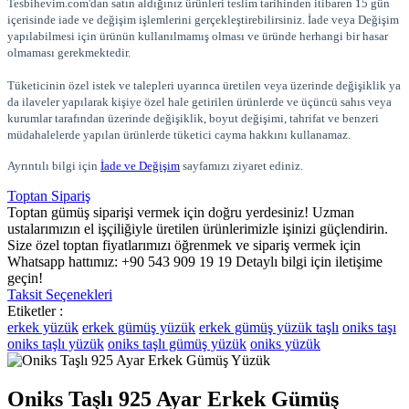
Tesbihevim.com'dan satın aldığınız ürünleri teslim tarihinden itibaren 15 gün
içerisinde iade ve değişim işlemlerini gerçekleştirebilirsiniz. İade veya Değişim
yapılabilmesi için ürünün kullanılmamış olması ve üründe herhangi bir hasar
olmaması gerekmektedir.
Tüketicinin özel istek ve talepleri uyarınca üretilen veya üzerinde değişiklik ya
da ilaveler yapılarak kişiye özel hale getirilen ürünlerde ve üçüncü sahıs veya
kurumlar tarafından üzerinde değişiklik, boyut değişimi, tahrifat ve benzeri
müdahalelerde yapılan ürünlerde tüketici cayma hakkını kullanamaz.
Ayrıntılı bilgi için
İade ve Değişim
sayfamızı ziyaret ediniz.
Toptan Sipariş
Toptan gümüş siparişi vermek için doğru yerdesiniz! Uzman
ustalarımızın el işçiliğiyle üretilen ürünlerimizle işinizi güçlendirin.
Size özel toptan fiyatlarımızı öğrenmek ve sipariş vermek için
Whatsapp hattımız: +90 543 909 19 19 Detaylı bilgi için iletişime
geçin!
Taksit Seçenekleri
Etiketler :
erkek yüzük
erkek gümüş yüzük
erkek gümüş yüzük taşlı
oniks taşı
oniks taşlı yüzük
oniks taşlı gümüş yüzük
oniks yüzük
Oniks Taşlı 925 Ayar Erkek Gümüş