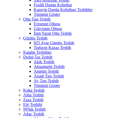
Ateş Kehribar Tesbih
Fosilli Damla Kehribar
Karayip Damla Kehribarı Tesbihler
Tümünü Göster
Oltu Taşı Tesbih
Erzurum Oltusu
Gürcistan Oltusu
İsim Yazılı Oltu Tesbih
Gümüş Tesbih
925 Ayar Gümüş Tesbih
Trabzon Kazaz Tesbih
Katalin Tesbihler
Doğal Taş Tesbih
Akik Tesbih
Akuamarin Tesbih
Ametist Tesbih
Apatit Taşı Tesbih
Ay Taşı Tesbih
Tümünü Göster
Kuka Tesbih
Altın Tesbih
Zaza Tesbih
Efe Tesbihi
99'luk Tesbih
Ağaç Tesbih