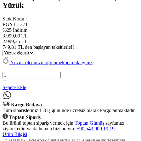
Yüzük
Stok Kodu :
EGYT-1271
%25 İndirim
3.999,00 TL
2.999,25 TL
749,81 TL den başlayan taksitlerle!!
Yüzük ölçünüzü öğrenmek için tıklayınız
Sepete Ekle
Kargo Bedava
Tüm siparişleriniz 1-3 iş gününde ücretsiz olarak kargolanmaktadır.
Toptan Sipariş
Bu ürünü toptan sipariş vermek için
Toptan Gümüş
sayfamızı
ziyaret edin ya da hemen bizi arayın:
+90 543 909 19 19
Ürün Bilgisi
Oniks taşlı 925 ayar erkek gümüş yüzük, güçlü enerjisi ve şık tasarımıyla