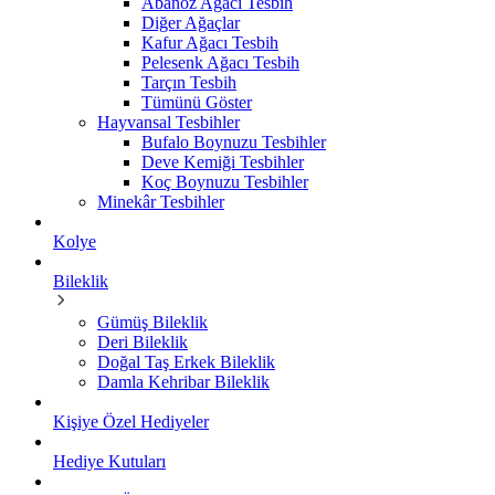
Abanoz Ağacı Tesbih
Diğer Ağaçlar
Kafur Ağacı Tesbih
Pelesenk Ağacı Tesbih
Tarçın Tesbih
Tümünü Göster
Hayvansal Tesbihler
Bufalo Boynuzu Tesbihler
Deve Kemiği Tesbihler
Koç Boynuzu Tesbihler
Minekâr Tesbihler
Kolye
Bileklik
Gümüş Bileklik
Deri Bileklik
Doğal Taş Erkek Bileklik
Damla Kehribar Bileklik
Kişiye Özel Hediyeler
Hediye Kutuları