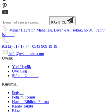
KAYIT OL
Mimar Hayrettin Mahallesi, Divan-ı Ali sokak, no 8C, Fatih/
İstanbul
(0212) 517 17 74
|
0543 909 19 19
info@tesbihevim.com
Üyelik
Yeni Üyelik
Üye Girişi
Şifremi Unuttum
Kurumsal
İletişim
İletişim Formu
Havale Bildirim Formu
Kargo Takibi
Blog