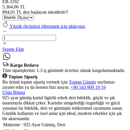
EB-1192
5.364,06 TL
894,01 TL den başlayan taksitlerle!!
Yüzük ölçünüzü öğrenmek için tıklayınız
Sepete Ekle
Kargo Bedava
Tüm siparişleriniz 1-3 iş gününde ücretsiz olarak kargolanmaktadır.
Toptan Sipariş
Bu ürünü toptan sipariş vermek için
Toptan Gümüş
sayfamızı
ziyaret edin ya da hemen bizi arayın:
+90 543 909 19 19
Ürün Bilgisi
925 ayar gümüş kartal figürlü erkek deri bileklik, güçlü ve şık
tasarımıyla dikkat çeker. Kartalın simgelediği özgürlüğü ve gücü
yansıtan bu bileklik, deri ve gümüşün mükemmel uyumunu sunar.
Günlük kullanım ve özel anlar için ideal, modern erkekler için şık
bir aksesuardır.
Malzeme
:
925 Ayar Gümüş, Deri