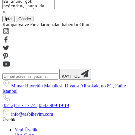
*
İptal
Gönder
Kampanya ve Fırsatlarımızdan haberdar Olun!
KAYIT OL
Mimar Hayrettin Mahallesi, Divan-ı Ali sokak, no 8C, Fatih/
İstanbul
(0212) 517 17 74
|
0543 909 19 19
info@tesbihevim.com
Üyelik
Yeni Üyelik