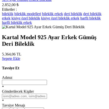
2.852,00 ₺
Etiketler :
bileklik
bileklik modelleri
bileklik erkek
deri bileklik
deri bileklik
erkek
kişiye özel bileklik
kişiye özel bileklik erkek
harfli bileklik
harfli bileklik erkek
Kartal Model 925 Ayar Erkek Gümüş
Deri Bileklik
5.364,06 TL
Sepete Ekle
Tavsiye Et
Adınız
*
Gönderilecek Kişiler
*
Tavsiye Mesajı