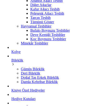
Abanoz Ağacı Tesbih
Diğer Ağaçlar
Kafur Ağacı Tesbih
Pelesenk Ağacı Tesbih
Tarçın Tesbih
Tümünü Göster
Hayvansal Tesbihler
Bufalo Boynuzu Tesbihler
Deve Kemiği Tesbihler
Koç Boynuzu Tesbihler
Minekâr Tesbihler
Kolye
Bileklik
Gümüş Bileklik
Deri Bileklik
Doğal Taş Erkek Bileklik
Damla Kehribar Bileklik
Kişiye Özel Hediyeler
Hediye Kutuları