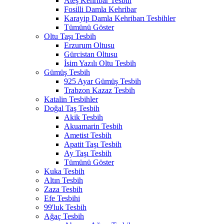
Ateş Kehribar Tesbih
Fosilli Damla Kehribar
Karayip Damla Kehribarı Tesbihler
Tümünü Göster
Oltu Taşı Tesbih
Erzurum Oltusu
Gürcistan Oltusu
İsim Yazılı Oltu Tesbih
Gümüş Tesbih
925 Ayar Gümüş Tesbih
Trabzon Kazaz Tesbih
Katalin Tesbihler
Doğal Taş Tesbih
Akik Tesbih
Akuamarin Tesbih
Ametist Tesbih
Apatit Taşı Tesbih
Ay Taşı Tesbih
Tümünü Göster
Kuka Tesbih
Altın Tesbih
Zaza Tesbih
Efe Tesbihi
99'luk Tesbih
Ağaç Tesbih