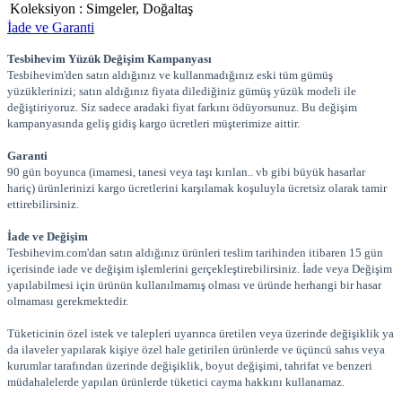
Koleksiyon
:
Simgeler, Doğaltaş
İade ve Garanti
Tesbihevim Yüzük Değişim Kampanyası
Tesbihevim'den satın aldığınız ve kullanmadığınız eski tüm gümüş
yüzüklerinizi; satın aldığınız fiyata dilediğiniz gümüş yüzük modeli ile
değiştiriyoruz. Siz sadece aradaki fiyat farkını ödüyorsunuz. Bu değişim
kampanyasında geliş gidiş kargo ücretleri müşterimize aittir.
Garanti
90 gün boyunca (imamesi, tanesi veya taşı kırılan.. vb gibi büyük hasarlar
hariç) ürünlerinizi kargo ücretlerini karşılamak koşuluyla ücretsiz olarak tamir
ettirebilirsiniz.
İade ve Değişim
Tesbihevim.com'dan satın aldığınız ürünleri teslim tarihinden itibaren 15 gün
içerisinde iade ve değişim işlemlerini gerçekleştirebilirsiniz. İade veya Değişim
yapılabilmesi için ürünün kullanılmamış olması ve üründe herhangi bir hasar
olmaması gerekmektedir.
Tüketicinin özel istek ve talepleri uyarınca üretilen veya üzerinde değişiklik ya
da ilaveler yapılarak kişiye özel hale getirilen ürünlerde ve üçüncü sahıs veya
kurumlar tarafından üzerinde değişiklik, boyut değişimi, tahrifat ve benzeri
müdahalelerde yapılan ürünlerde tüketici cayma hakkını kullanamaz.