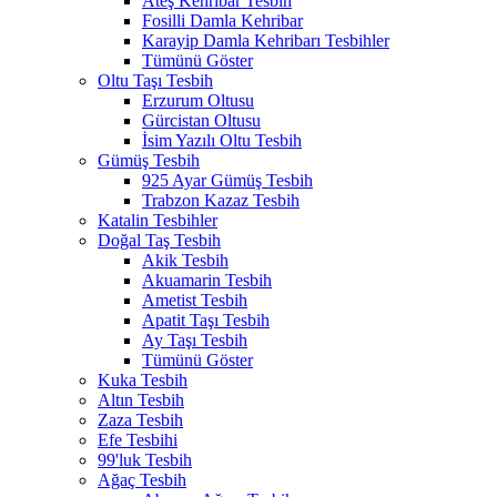
Ateş Kehribar Tesbih
Fosilli Damla Kehribar
Karayip Damla Kehribarı Tesbihler
Tümünü Göster
Oltu Taşı Tesbih
Erzurum Oltusu
Gürcistan Oltusu
İsim Yazılı Oltu Tesbih
Gümüş Tesbih
925 Ayar Gümüş Tesbih
Trabzon Kazaz Tesbih
Katalin Tesbihler
Doğal Taş Tesbih
Akik Tesbih
Akuamarin Tesbih
Ametist Tesbih
Apatit Taşı Tesbih
Ay Taşı Tesbih
Tümünü Göster
Kuka Tesbih
Altın Tesbih
Zaza Tesbih
Efe Tesbihi
99'luk Tesbih
Ağaç Tesbih