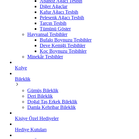
Abanoz Ağacı Tesbih
Diğer Ağaçlar
Kafur Ağacı Tesbih
Pelesenk Ağacı Tesbih
Tarçın Tesbih
Tümünü Göster
Hayvansal Tesbihler
Bufalo Boynuzu Tesbihler
Deve Kemiği Tesbihler
Koç Boynuzu Tesbihler
Minekâr Tesbihler
Kolye
Bileklik
Gümüş Bileklik
Deri Bileklik
Doğal Taş Erkek Bileklik
Damla Kehribar Bileklik
Kişiye Özel Hediyeler
Hediye Kutuları