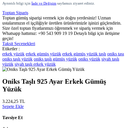
Ayrıntılı bilgi için
İade ve Değişim
sayfamızı ziyaret ediniz.
Toptan Sipariş
Toptan gümüş siparişi vermek için doğru yerdesiniz! Uzman
ustalarımızın el işçiliğiyle üretilen ürünlerimizle işinizi güçlendirin.
Size özel toptan fiyatlarımızı öğrenmek ve sipariş vermek için
Whatsapp hattımız: +90 543 909 19 19 Detaylı bilgi için iletişime
geçin!
Taksit Seçenekleri
Etiketler :
erkek yüzük
erkek gümüş yüzük
erkek gümüş yüzük taşlı
oniks taşı
oniks taşlı yüzük
oniks taşlı gümüş yüzük
oniks yüzük
siyah taşlı
yüzük
siyah taşlı erkek yüzük
Oniks Taşlı 925 Ayar Erkek Gümüş
Yüzük
3.224,25 TL
Sepete Ekle
Tavsiye Et