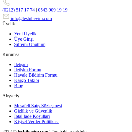
(0212) 517 17 74
|
0543 909 19 19
info@tesbihevim.com
Üyelik
Yeni Üyelik
Üye Girişi
Şifremi Unuttum
Kurumsal
İletişim
İletişim Formu
Havale Bildirim Formu
Kargo Takibi
Blog
Alışveriş
Mesafeli Satış Sözleşmesi
Gizlilik ve Güvenlik
İptal İade Koşullari
Kişisel Veriler Politikası
2022 ©
tesbihevim.com
Tüm hakları saklıdır.