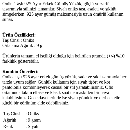
Oniks Taşlı 925 Ayar Erkek Gümüş Yüzük, güçlü ve zarif
tasarımıyla stilinizi tamamlar. Siyah oniks taşı, asaleti ve şıklığı
simgelerken, 925 ayar gümüş malzemesiyle uzun ömürlü kullanım
sunar.
Ürün Özellikleri:
Taş Cinsi : Oniks
Ortalama Ağırlık : 9 gr
Ürünlerin tamamı el işçiliği olduğu için belirtilen gramda (+/-) %10
farklılık gösterebilir.
Kombin Önerileri:
Oniks taşlı 925 ayar erkek gümüş yüzük, sade ve şık tasarımıyla her
tarzla uyum sağlar. Günlük kullanım için siyah tişört ve kot
pantolonla kombinleyerek casual bir stil yaratabilirsiniz. Ofis
ortamında takım elbise ve klasik saat ile maskülen bir hava
katabilirsiniz. Gece davetlerinde ise siyah gömlek ve deri ceketle
güçlü bir görünüm elde edebilirsiniz.
Taş Cinsi
:
Oniks
Ağırlık
:
9 gram
Renk
:
Siyah