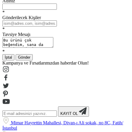
Adınız
*
Gönderilecek Kişiler
*
Tavsiye Mesajı
*
İptal
Gönder
Kampanya ve Fırsatlarımızdan haberdar Olun!
KAYIT OL
Mimar Hayrettin Mahallesi, Divan-ı Ali sokak, no 8C, Fatih/
İstanbul