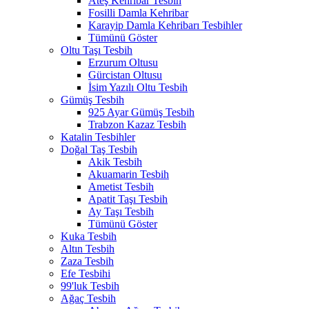
Ateş Kehribar Tesbih
Fosilli Damla Kehribar
Karayip Damla Kehribarı Tesbihler
Tümünü Göster
Oltu Taşı Tesbih
Erzurum Oltusu
Gürcistan Oltusu
İsim Yazılı Oltu Tesbih
Gümüş Tesbih
925 Ayar Gümüş Tesbih
Trabzon Kazaz Tesbih
Katalin Tesbihler
Doğal Taş Tesbih
Akik Tesbih
Akuamarin Tesbih
Ametist Tesbih
Apatit Taşı Tesbih
Ay Taşı Tesbih
Tümünü Göster
Kuka Tesbih
Altın Tesbih
Zaza Tesbih
Efe Tesbihi
99'luk Tesbih
Ağaç Tesbih