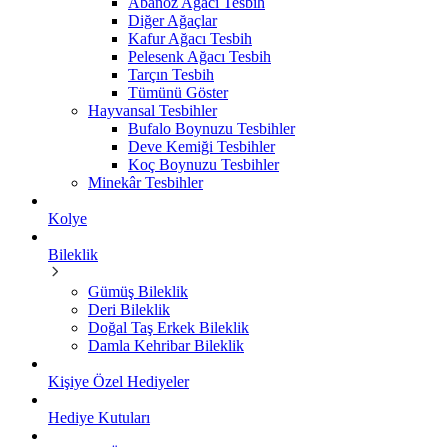
Abanoz Ağacı Tesbih
Diğer Ağaçlar
Kafur Ağacı Tesbih
Pelesenk Ağacı Tesbih
Tarçın Tesbih
Tümünü Göster
Hayvansal Tesbihler
Bufalo Boynuzu Tesbihler
Deve Kemiği Tesbihler
Koç Boynuzu Tesbihler
Minekâr Tesbihler
Kolye
Bileklik
Gümüş Bileklik
Deri Bileklik
Doğal Taş Erkek Bileklik
Damla Kehribar Bileklik
Kişiye Özel Hediyeler
Hediye Kutuları