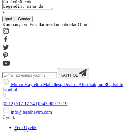
*
İptal
Gönder
Kampanya ve Fırsatlarımızdan haberdar Olun!
KAYIT OL
Mimar Hayrettin Mahallesi, Divan-ı Ali sokak, no 8C, Fatih/
İstanbul
(0212) 517 17 74
|
0543 909 19 19
info@tesbihevim.com
Üyelik
Yeni Üyelik