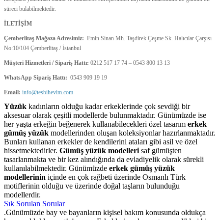
süreci bulabilmektedir.
İLETİŞİM
Çemberlitaş Mağaza Adresimiz:
Emin Sinan Mh. Taşdirek Çeşme Sk. Halıcılar Çarşısı
No:10/104 Çemberlitaş / İstanbul
Müşteri Hizmetleri / Sipariş Hattı:
0212 517 17 74 – 0543 800 13 13
WhatsApp Sipariş Hattı:
0543 909 19 19
Email:
info@tesbihevim.com
Yüzük
kadınların olduğu kadar erkeklerinde çok sevdiği bir
aksesuar olarak çeşitli modellerde bulunmaktadır. Günümüzde ise
her yaşta erkeğin beğenerek kullanabilecekleri özel tasarım
erkek
gümüş yüzük
modellerinden oluşan koleksiyonlar hazırlanmaktadır.
Bunları kullanan erkekler de kendilerini ataları gibi asil ve özel
hissetmektedirler.
Gümüş yüzük modelleri
saf gümüşten
tasarlanmakta ve bir kez alındığında da evladiyelik olarak sürekli
kullanılabilmektedir. Günümüzde
erkek gümüş yüzük
modellerinin
içinde en çok rağbeti üzerinde Osmanlı Türk
motiflerinin olduğu ve üzerinde doğal taşların bulunduğu
modellerdir.
Sık Sorulan Sorular
.Günümüzde bay ve bayanların kişisel bakım konusunda oldukça