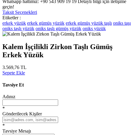
Whatsapp hattımız: +90 543 909 19 19 Detaylı bilgi için iletişime
geçin!
Taksit Seçenekleri
Etiketler :
erkek yüzük
erkek gümüş yüzük
erkek gümüş yüzük taşlı
oniks taşı
oniks taşlı yüzük
oniks taşlı gümüş yüzük
oniks yüzük
Kalem İşçilikli Zirkon Taşlı Gümüş
Erkek Yüzük
3.569,76 TL
Sepete Ekle
Tavsiye Et
Adınız
*
Gönderilecek Kişiler
*
Tavsiye Mesajı