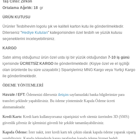
Taş Cinsi: Zirkon
Ortalama Ağırlık: 18
gr
ÜRÜN KUTUSU
Ürünler Tesbihevim logolu şık ve kaliteli karton kutu ile gönderilmektedir.
Dilerseniz "
Hediye Kutuları
" kategorisinden özel tesbih ve yüzük kutusu
seçeneklerini inceleyebilirsiniz.
KARGO
Satın almış olduğunuz ürün özel usta işi bir yüzük olduğundan
7-10 iş günü
içerisinde
ÜCRETSİZ
KARGO
ile gönderilmektedir. (Kişiye özel ve el işçiliği
olan ürünlerde bu süre uzayabilir.) Siparişleriniz MNG Kargo veya Yurtiçi Kargo
ile gönderilmektedir.
ÖDEME YÖNTEMLERİ
Havale / EFT:
Ödemenizi dilerseniz
iletişim
sayfamızdaki banka bilgilerimize para
transferi şeklinde yapabilirsiniz. Bu ödeme yönteminde Kapıda Ödeme ücreti
alınmamaktadır.
Kredi Kartı:
Kredi kartı kullanıyorsanız siparişinizi web sitemiz üzerinden 3D (SMS)
güvenlik şifreniz ile işleminizi güvenli bir şekilde tamamlayabilirsiniz.
Kapıda Ödeme:
İster nakit, ister kredi kartı tek çekim olarak kapıda ödeme yaparak sipariş
verebilirsiniz. Kapıda ödemelerde kargo tarafından kapıda ödeme hizmet bedeli