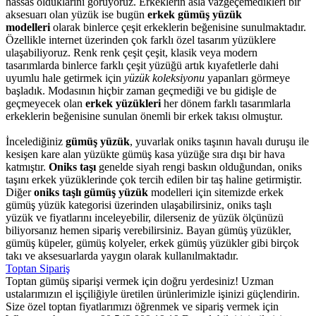
hassas olduklarını görüyoruz. Erkeklerin asla vazgeçemedikleri bir
aksesuarı olan yüzük ise bugün
erkek gümüş yüzük
modelleri
olarak binlerce çeşit erkeklerin beğenisine sunulmaktadır.
Özellikle internet üzerinden çok farklı özel tasarım yüzüklere
ulaşabiliyoruz. Renk renk çeşit çeşit, klasik veya modern
tasarımlarda binlerce farklı çeşit yüzüğü artık kıyafetlerle dahi
uyumlu hale getirmek için
yüzük koleksiyonu
yapanları görmeye
başladık. Modasının hiçbir zaman geçmediği ve bu gidişle de
geçmeyecek olan
erkek yüzükleri
her dönem farklı tasarımlarla
erkeklerin beğenisine sunulan önemli bir erkek takısı olmuştur.
İncelediğiniz
gümüş yüzük
, yuvarlak oniks taşının havalı duruşu ile
kesişen kare alan yüzükte gümüş kasa yüzüğe sıra dışı bir hava
katmıştır.
Oniks taşı
genelde siyah rengi baskın olduğundan, oniks
taşını erkek yüzüklerinde çok tercih edilen bir taş haline getirmiştir.
Diğer
oniks taşlı gümüş yüzük
modelleri için sitemizde erkek
gümüş yüzük kategorisi üzerinden ulaşabilirsiniz, oniks taşlı
yüzük ve fiyatlarını inceleyebilir, dilerseniz de yüzük ölçünüzü
biliyorsanız hemen sipariş verebilirsiniz. Bayan gümüş yüzükler,
gümüş küpeler, gümüş kolyeler, erkek gümüş yüzükler gibi birçok
takı ve aksesuarlarda yaygın olarak kullanılmaktadır.
Toptan Sipariş
Toptan gümüş siparişi vermek için doğru yerdesiniz! Uzman
ustalarımızın el işçiliğiyle üretilen ürünlerimizle işinizi güçlendirin.
Size özel toptan fiyatlarımızı öğrenmek ve sipariş vermek için