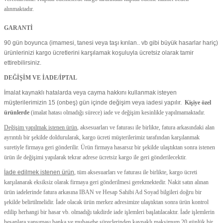
alınmaktadır.
GARANTİ
90 gün boyunca (imamesi, tanesi veya taşı kırılan.. vb gibi büyük hasarlar hariç)
ürünlerinizi kargo ücretlerini karşılamak koşuluyla ücretsiz olarak tamir
ettirebilirsiniz.
DEĞİŞİM VE İADE/İPTAL
İmalat kaynaklı hatalarda veya cayma hakkını kullanmak isteyen
müşterilerimizin 15 (onbeş) gün içinde değişim veya iadesi yapılır.
Kişiye özel
ürünlerde
(imalat hatası olmadığı sürece) iade ve değişim kesinlikle yapılmamaktadır.
Değişim yapılmak istenen ürün
, aksesuarları ve faturası ile birlikte, fatura arkasındaki alan
ayrıntılı bir şekilde doldurularak, kargo ücreti müşterilerimiz tarafından karşılanmak
suretiyle firmaya geri gönderilir. Ürün firmaya hasarsız bir şekilde ulaştıktan sonra istenen
ürün ile değişimi yapılarak tekrar adrese ücretsiz kargo ile geri gönderilecektir.
İade edilmek istenen ürün
, tüm aksesuarları ve faturası ile birlikte, kargo ücreti
karşılanarak eksiksiz olarak firmaya geri gönderilmesi gerekmektedir. Nakit satın alınan
ürün iadelerinde fatura arkasına IBAN ve Hesap Sahibi Ad Soyad bilgileri doğru bir
şekilde belirtilmelidir. İade olacak ürün merkez adresimize ulaştıktan sonra ürün kontrol
edilip herhangi bir hasar vb. olmadığı takdirde iade işlemleri başlatılacaktır. İade işlemlerin
hesaplara yansıması banka ve muhasebe süreçlerinden kaynaklı maksimum 20 günlük bir