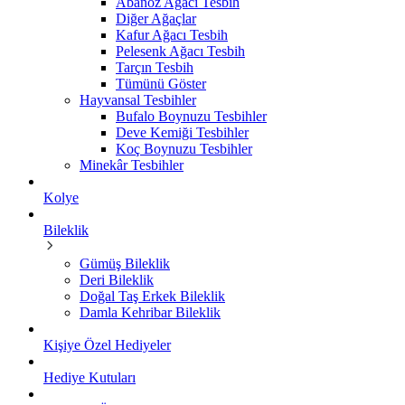
Abanoz Ağacı Tesbih
Diğer Ağaçlar
Kafur Ağacı Tesbih
Pelesenk Ağacı Tesbih
Tarçın Tesbih
Tümünü Göster
Hayvansal Tesbihler
Bufalo Boynuzu Tesbihler
Deve Kemiği Tesbihler
Koç Boynuzu Tesbihler
Minekâr Tesbihler
Kolye
Bileklik
Gümüş Bileklik
Deri Bileklik
Doğal Taş Erkek Bileklik
Damla Kehribar Bileklik
Kişiye Özel Hediyeler
Hediye Kutuları