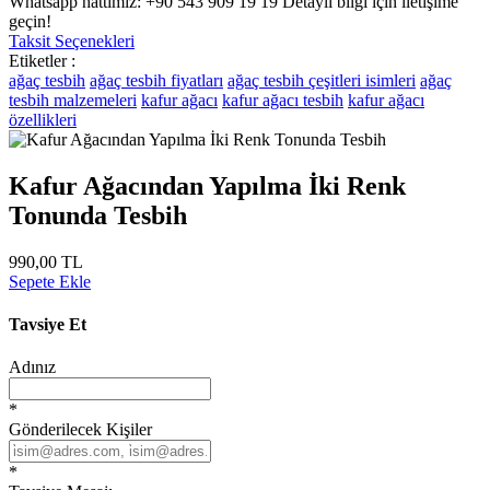
Whatsapp hattımız: +90 543 909 19 19 Detaylı bilgi için iletişime
geçin!
Taksit Seçenekleri
Etiketler :
ağaç tesbih
ağaç tesbih fiyatları
ağaç tesbih çeşitleri isimleri
ağaç
tesbih malzemeleri
kafur ağacı
kafur ağacı tesbih
kafur ağacı
özellikleri
Kafur Ağacından Yapılma İki Renk
Tonunda Tesbih
990,00 TL
Sepete Ekle
Tavsiye Et
Adınız
*
Gönderilecek Kişiler
*