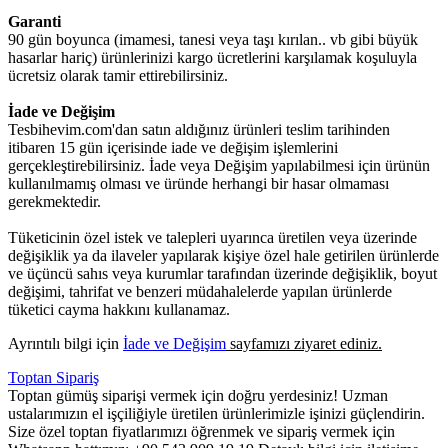
Garanti
90 gün boyunca (imamesi, tanesi veya taşı kırılan.. vb gibi büyük
hasarlar hariç) ürünlerinizi kargo ücretlerini karşılamak koşuluyla
ücretsiz olarak tamir ettirebilirsiniz.
İade ve Değişim
Tesbihevim.com'dan satın aldığınız ürünleri teslim tarihinden
itibaren 15 gün içerisinde iade ve değişim işlemlerini
gerçekleştirebilirsiniz. İade veya Değişim yapılabilmesi için ürünün
kullanılmamış olması ve üründe herhangi bir hasar olmaması
gerekmektedir.
Tüketicinin özel istek ve talepleri uyarınca üretilen veya üzerinde
değişiklik ya da ilaveler yapılarak kişiye özel hale getirilen ürünlerde
ve üçüncü sahıs veya kurumlar tarafından üzerinde değişiklik, boyut
değişimi, tahrifat ve benzeri müdahalelerde yapılan ürünlerde
tüketici cayma hakkını kullanamaz.
Ayrıntılı bilgi için
İade ve Değişim
sayfamızı ziyaret ediniz.
Toptan Sipariş
Toptan gümüş siparişi vermek için doğru yerdesiniz! Uzman
ustalarımızın el işçiliğiyle üretilen ürünlerimizle işinizi güçlendirin.
Size özel toptan fiyatlarımızı öğrenmek ve sipariş vermek için