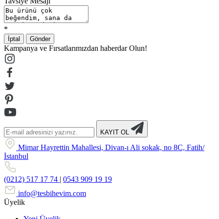
Tavsiye Mesajı
*
İptal
Gönder
Kampanya ve Fırsatlarımızdan haberdar Olun!
KAYIT OL
Mimar Hayrettin Mahallesi, Divan-ı Ali sokak, no 8C, Fatih/
İstanbul
(0212) 517 17 74
|
0543 909 19 19
info@tesbihevim.com
Üyelik
Yeni Üyelik