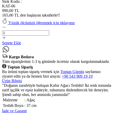
Stok Kodu :
KAT-06
990,00 TL
165,00 TL den başlayan taksitlerle!!
Yüzük ölçünüzü öğrenmek için tıklayınız
Sepete Ekle
Kargo Bedava
Tüm siparişleriniz 1-3 iş gününde ücretsiz olarak kargolanmaktadır.
Toptan Sipariş
Bu ürünü toptan sipariş vermek için
Toptan Gümüş
sayfamızı
ziyaret edin ya da hemen bizi arayın:
+90 543 909 19 19
Ürün Bilgisi
"Doğanın zarafetiyle buluşan Kafur Ağacı Tesbihi! İki renk tonunda
zarif işçilik ve eşsiz kaliteyle, ruhunuzu dinlendirecek bir deneyim.
Şimdi sahip olun, her anınızda yanınızda!"
Malzeme
:
Ağaç
Tesbih Boyu
:
37 cm
İade ve Garanti