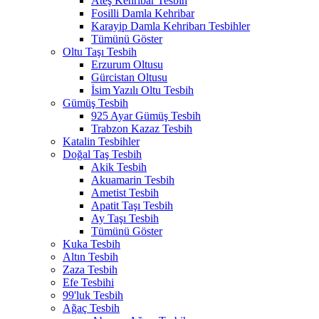
Ateş Kehribar Tesbih
Fosilli Damla Kehribar
Karayip Damla Kehribarı Tesbihler
Tümünü Göster
Oltu Taşı Tesbih
Erzurum Oltusu
Gürcistan Oltusu
İsim Yazılı Oltu Tesbih
Gümüş Tesbih
925 Ayar Gümüş Tesbih
Trabzon Kazaz Tesbih
Katalin Tesbihler
Doğal Taş Tesbih
Akik Tesbih
Akuamarin Tesbih
Ametist Tesbih
Apatit Taşı Tesbih
Ay Taşı Tesbih
Tümünü Göster
Kuka Tesbih
Altın Tesbih
Zaza Tesbih
Efe Tesbihi
99'luk Tesbih
Ağaç Tesbih