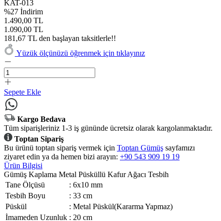
KAT-013
%27 İndirim
1.490,00 TL
1.090,00 TL
181,67 TL den başlayan taksitlerle!!
Yüzük ölçünüzü öğrenmek için tıklayınız
Sepete Ekle
Kargo Bedava
Tüm siparişleriniz 1-3 iş gününde ücretsiz olarak kargolanmaktadır.
Toptan Sipariş
Bu ürünü toptan sipariş vermek için
Toptan Gümüş
sayfamızı
ziyaret edin ya da hemen bizi arayın:
+90 543 909 19 19
Ürün Bilgisi
Gümüş Kaplama Metal Püsküllü Kafur Ağacı Tesbih
Tane Ölçüsü
:
6x10 mm
Tesbih Boyu
:
33 cm
Püskül
:
Metal Püskül(Kararma Yapmaz)
İmameden Uzunluk
:
20 cm