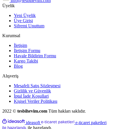
info@tesbihevim.com
Üyelik
Yeni Üyelik
Üye Girişi
Şifremi Unuttum
Kurumsal
İletişim
İletişim Formu
Havale Bildirim Formu
Kargo Takibi
Blog
Alışveriş
Mesafeli Satış Sözleşmesi
Gizlilik ve Güvenlik
İptal İade Koşullari
Kişisel Veriler Politikası
2022 ©
tesbihevim.com
Tüm hakları saklıdır.
ideasoft
e-ticaret paketleri
ile hazırlandı.