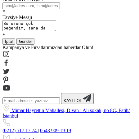
*
Tavsiye Mesajı
*
İptal
Gönder
Kampanya ve Fırsatlarımızdan haberdar Olun!
KAYIT OL
Mimar Hayrettin Mahallesi, Divan-ı Ali sokak, no 8C, Fatih/
İstanbul
(0212) 517 17 74
|
0543 909 19 19