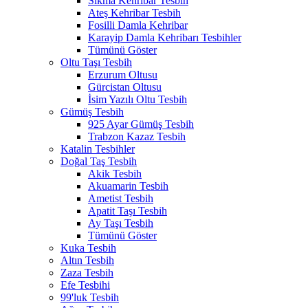
Sıkma Kehribar Tesbih
Ateş Kehribar Tesbih
Fosilli Damla Kehribar
Karayip Damla Kehribarı Tesbihler
Tümünü Göster
Oltu Taşı Tesbih
Erzurum Oltusu
Gürcistan Oltusu
İsim Yazılı Oltu Tesbih
Gümüş Tesbih
925 Ayar Gümüş Tesbih
Trabzon Kazaz Tesbih
Katalin Tesbihler
Doğal Taş Tesbih
Akik Tesbih
Akuamarin Tesbih
Ametist Tesbih
Apatit Taşı Tesbih
Ay Taşı Tesbih
Tümünü Göster
Kuka Tesbih
Altın Tesbih
Zaza Tesbih
Efe Tesbihi
99'luk Tesbih