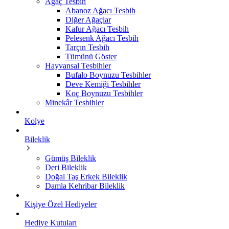
Ağaç Tesbih
Abanoz Ağacı Tesbih
Diğer Ağaçlar
Kafur Ağacı Tesbih
Pelesenk Ağacı Tesbih
Tarçın Tesbih
Tümünü Göster
Hayvansal Tesbihler
Bufalo Boynuzu Tesbihler
Deve Kemiği Tesbihler
Koç Boynuzu Tesbihler
Minekâr Tesbihler
Kolye
Bileklik
Gümüş Bileklik
Deri Bileklik
Doğal Taş Erkek Bileklik
Damla Kehribar Bileklik
Kişiye Özel Hediyeler
Hediye Kutuları