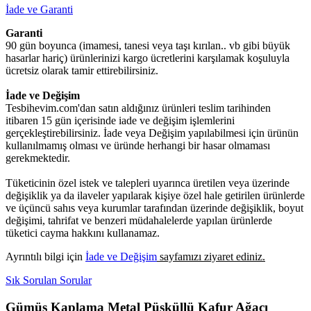
İade ve Garanti
Garanti
90 gün boyunca (imamesi, tanesi veya taşı kırılan.. vb gibi büyük
hasarlar hariç) ürünlerinizi kargo ücretlerini karşılamak koşuluyla
ücretsiz olarak tamir ettirebilirsiniz.
İade ve Değişim
Tesbihevim.com'dan satın aldığınız ürünleri teslim tarihinden
itibaren 15 gün içerisinde iade ve değişim işlemlerini
gerçekleştirebilirsiniz. İade veya Değişim yapılabilmesi için ürünün
kullanılmamış olması ve üründe herhangi bir hasar olmaması
gerekmektedir.
Tüketicinin özel istek ve talepleri uyarınca üretilen veya üzerinde
değişiklik ya da ilaveler yapılarak kişiye özel hale getirilen ürünlerde
ve üçüncü sahıs veya kurumlar tarafından üzerinde değişiklik, boyut
değişimi, tahrifat ve benzeri müdahalelerde yapılan ürünlerde
tüketici cayma hakkını kullanamaz.
Ayrıntılı bilgi için
İade ve Değişim
sayfamızı ziyaret ediniz.
Sık Sorulan Sorular
Gümüş Kaplama Metal Püsküllü Kafur Ağacı