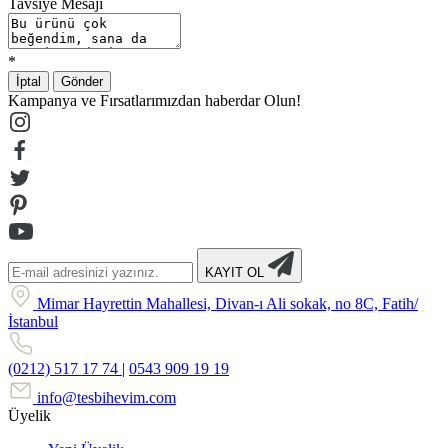
Tavsiye Mesajı
*
İptal
Gönder
Kampanya ve Fırsatlarımızdan haberdar Olun!
KAYIT OL
Mimar Hayrettin Mahallesi, Divan-ı Ali sokak, no 8C, Fatih/
İstanbul
(0212) 517 17 74
|
0543 909 19 19
info@tesbihevim.com
Üyelik