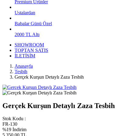
Premium Ürünler
Ustalardan
Babalar Günü Özel
2000 TL Altı
SHOWROOM
TOPTAN SATIŞ
İLETİŞİM
Anasayfa
Tesbih
Gerçek Kurşun Detaylı Zaza Tesbih
Gerçek Kurşun Detaylı Zaza Tesbih
Stok Kodu :
FR-130
%19 İndirim
5.350,00 TL