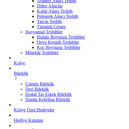
Abanoz Ağacı Tesbih
Diğer Ağaçlar
Kafur Ağacı Tesbih
Pelesenk Ağacı Tesbih
Tarçın Tesbih
Tümünü Göster
Hayvansal Tesbihler
Bufalo Boynuzu Tesbihler
Deve Kemiği Tesbihler
Koç Boynuzu Tesbihler
Minekâr Tesbihler
Kolye
Bileklik
Gümüş Bileklik
Deri Bileklik
Doğal Taş Erkek Bileklik
Damla Kehribar Bileklik
Kişiye Özel Hediyeler
Hediye Kutuları