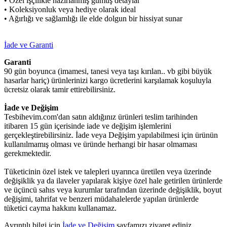
• Özel işçilikle hazırlanmış gümüş detaylar
• Koleksiyonluk veya hediye olarak ideal
• Ağırlığı ve sağlamlığı ile elde dolgun bir hissiyat sunar
İade ve Garanti
Garanti
90 gün boyunca (imamesi, tanesi veya taşı kırılan.. vb gibi büyük
hasarlar hariç) ürünlerinizi kargo ücretlerini karşılamak koşuluyla
ücretsiz olarak tamir ettirebilirsiniz.
İade ve Değişim
Tesbihevim.com'dan satın aldığınız ürünleri teslim tarihinden
itibaren 15 gün içerisinde iade ve değişim işlemlerini
gerçekleştirebilirsiniz. İade veya Değişim yapılabilmesi için ürünün
kullanılmamış olması ve üründe herhangi bir hasar olmaması
gerekmektedir.
Tüketicinin özel istek ve talepleri uyarınca üretilen veya üzerinde
değişiklik ya da ilaveler yapılarak kişiye özel hale getirilen ürünlerde
ve üçüncü sahıs veya kurumlar tarafından üzerinde değişiklik, boyut
değişimi, tahrifat ve benzeri müdahalelerde yapılan ürünlerde
tüketici cayma hakkını kullanamaz.
Ayrıntılı bilgi için
İade ve Değişim
sayfamızı ziyaret ediniz.