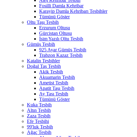
Ateş Kehribar Tesbih
Fosilli Damla Kehribar
Karayip Damla Kehribarı Tesbihler
Tümünü Göster
Oltu Taşı Tesbih
Erzurum Oltusu
Gürcistan Oltusu
İsim Yazılı Oltu Tesbih
Gümüş Tesbih
925 Ayar Gümüş Tesbih
Trabzon Kazaz Tesbih
Katalin Tesbihler
Doğal Taş Tesbih
Akik Tesbih
Akuamarin Tesbih
Ametist Tesbih
Apatit Taşı Tesbih
Ay Taşı Tesbih
Tümünü Göster
Kuka Tesbih
Altın Tesbih
Zaza Tesbih
Efe Tesbihi
99'luk Tesbih
Ağaç Tesbih