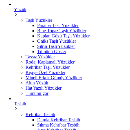
Yüzük
Taşlı Yüzükler
Paraiba Taşlı Yüzükler
Blue Topaz Taşlı Yüzükler
Kaplan Gözü Taşlı Yüzükler
Oniks Taşlı Yüzükler
Sitrin Taşlı Yüzükler
Tümünü Göster
Taşsız Yüzükler
Rodaj Kaplamalı Yüzükler
Kehribar Taşlı Yüzükler
Kişiye Özel Yüzükler
Mineli Erkek Gümüş Yüzükler
Altın Yüzük
Hat Yazılı Yüzükler
Tümünü gör
Tesbih
Kehribar Tesbih
Damla Kehribar Tesbih
Sıkma Kehribar Tesbih