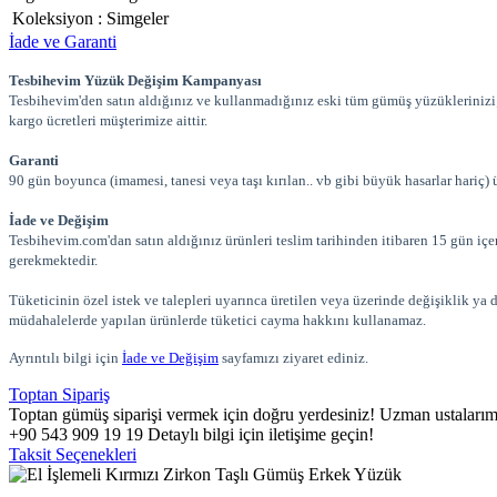
Koleksiyon
:
Simgeler
İade ve Garanti
Tesbihevim Yüzük Değişim Kampanyası
Tesbihevim'den satın aldığınız ve kullanmadığınız eski tüm gümüş yüzüklerinizi; 
kargo ücretleri müşterimize aittir.
Garanti
90 gün boyunca (imamesi, tanesi veya taşı kırılan.. vb gibi büyük hasarlar hariç) ü
İade ve Değişim
Tesbihevim.com'dan satın aldığınız ürünleri teslim tarihinden itibaren 15 gün iç
gerekmektedir.
Tüketicinin özel istek ve talepleri uyarınca üretilen veya üzerinde değişiklik ya 
müdahalelerde yapılan ürünlerde tüketici cayma hakkını kullanamaz.
Ayrıntılı bilgi için
İade ve Değişim
sayfamızı ziyaret ediniz.
Toptan Sipariş
Toptan gümüş siparişi vermek için doğru yerdesiniz! Uzman ustalarımızı
+90 543 909 19 19 Detaylı bilgi için iletişime geçin!
Taksit Seçenekleri