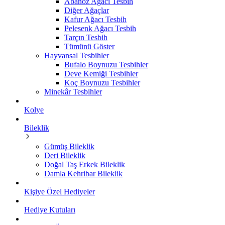
Abanoz Ağacı Tesbih
Diğer Ağaçlar
Kafur Ağacı Tesbih
Pelesenk Ağacı Tesbih
Tarçın Tesbih
Tümünü Göster
Hayvansal Tesbihler
Bufalo Boynuzu Tesbihler
Deve Kemiği Tesbihler
Koç Boynuzu Tesbihler
Minekâr Tesbihler
Kolye
Bileklik
Gümüş Bileklik
Deri Bileklik
Doğal Taş Erkek Bileklik
Damla Kehribar Bileklik
Kişiye Özel Hediyeler
Hediye Kutuları