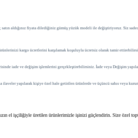
satın aldığınız fiyata dilediğiniz gümüş yüzük modeli ile değiştiriyoruz. Siz sad
rünlerinizi kargo ücretlerini karşılamak koşuluyla ücretsiz olarak tamir ettirebilirsi
erisinde iade ve değişim işlemlerini gerçekleştirebilirsiniz. İade veya Değişim yap
da ilaveler yapılarak kişiye özel hale getirilen ürünlerde ve üçüncü sahıs veya kurum
n el işçiliğiyle üretilen ürünlerimizle işinizi güçlendirin. Size özel t