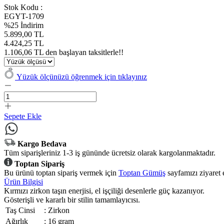
Stok Kodu :
EGYT-1709
%25 İndirim
5.899,00 TL
4.424,25 TL
1.106,06 TL den başlayan taksitlerle!!
Yüzük ölçünüzü öğrenmek için tıklayınız
Sepete Ekle
Kargo Bedava
Tüm siparişleriniz 1-3 iş gününde ücretsiz olarak kargolanmaktadır.
Toptan Sipariş
Bu ürünü toptan sipariş vermek için
Toptan Gümüş
sayfamızı ziyaret 
Ürün Bilgisi
Kırmızı zirkon taşın enerjisi, el işçiliği desenlerle güç kazanıyor.
Gösterişli ve kararlı bir stilin tamamlayıcısı.
Taş Cinsi
:
Zirkon
Ağırlık
:
16 gram