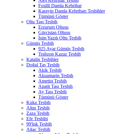
Ateş Kehribar Tesbih
Fosilli Damla Kehribar
Karayip Damla Kehribarı Tesbihler
Tümünü Göster
Oltu Taşı Tesbih
Erzurum Oltusu
Gürcistan Oltusu
İsim Yazılı Oltu Tesbih
Gümüş Tesbih
925 Ayar Gümüş Tesbih
Trabzon Kazaz Tesbih
Katalin Tesbihler
Doğal Taş Tesbih
Akik Tesbih
Akuamarin Tesbih
Ametist Tesbih
Apatit Taşı Tesbih
Ay Taşı Tesbih
Tümünü Göster
Kuka Tesbih
Altın Tesbih
Zaza Tesbih
Efe Tesbihi
99'luk Tesbih
Ağaç Tesbih