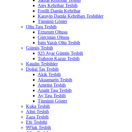
Sıkma Kehribar Tesbih
Ateş Kehribar Tesbih
Fosilli Damla Kehribar
Karayip Damla Kehribarı Tesbihler
Tümünü Göster
Oltu Taşı Tesbih
Erzurum Oltusu
Gürcistan Oltusu
İsim Yazılı Oltu Tesbih
Gümüş Tesbih
925 Ayar Gümüş Tesbih
Trabzon Kazaz Tesbih
Katalin Tesbihler
Doğal Taş Tesbih
Akik Tesbih
Akuamarin Tesbih
Ametist Tesbih
Apatit Taşı Tesbih
Ay Taşı Tesbih
Tümünü Göster
Kuka Tesbih
Altın Tesbih
Zaza Tesbih
Efe Tesbihi
99'luk Tesbih