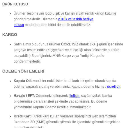
ÜRÜN KUTUSU
Ürünler Tesbihevim logolu şık ve kaliteli siyah renkli karton kutu ile
gönderilmektedir. Dilerseniz
yüzük ve tesbih hediye
kutusu
modellerinden birini de tercih edebilirsiniz.
KARGO
Satın almış olduğunuz ürünler
ÜCRETSİZ
olarak 1-3 iş günü içerisinde
kargoya teslim edilir. (Kişiye özel ve el işçiliği olan ürünlerde bu süre
uzayabilir.) Siparişleriniz MNG Kargo veya Yurtiçi Kargo ile
gönderilmektedir.
ÖDEME YÖNTEMLERİ
Kapıda Ödeme:
İster nakit, ister kredi kartı tek çekim olarak kapıda
ödeme yaparak sipariş verebilirsiniz. Kapıda ödeme hizmeti
ücretlidir
.
Havale / EFT:
Ödemenizi dilerseniz
iletişim
sayfamızdaki banka
bilgilerimize para transferi şeklinde yapabilirsiniz. Bu ödeme
yönteminde Kapıda Ödeme ücreti alınmamaktadır.
Kredi Kartı:
Kredi kartı kullanıyorsanız siparişinizi web sitemizden
üzerinden 3D (SMS) güvenlik şifreniz ile işleminizi güvenli bir şekilde
tamamlayabilirsiniz.