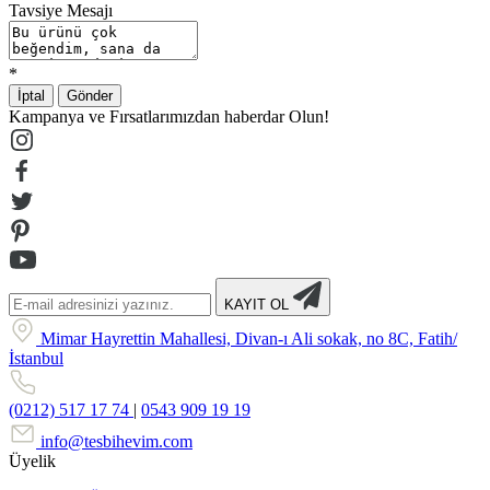
Tavsiye Mesajı
*
İptal
Gönder
Kampanya ve Fırsatlarımızdan haberdar Olun!
KAYIT OL
Mimar Hayrettin Mahallesi, Divan-ı Ali sokak, no 8C, Fatih/
İstanbul
(0212) 517 17 74
|
0543 909 19 19
info@tesbihevim.com
Üyelik