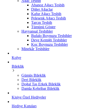
Ağaç Tesbih
Abanoz Ağacı Tesbih
Diğer Ağaçlar
Kafur Ağacı Tesbih
Pelesenk Ağacı Tesbih
Tarçın Tesbih
Tümünü Göster
Hayvansal Tesbihler
Bufalo Boynuzu Tesbihler
Deve Kemiği Tesbihler
Koç Boynuzu Tesbihler
Minekâr Tesbihler
Kolye
Bileklik
Gümüş Bileklik
Deri Bileklik
Doğal Taş Erkek Bileklik
Damla Kehribar Bileklik
Kişiye Özel Hediyeler
Hediye Kutuları