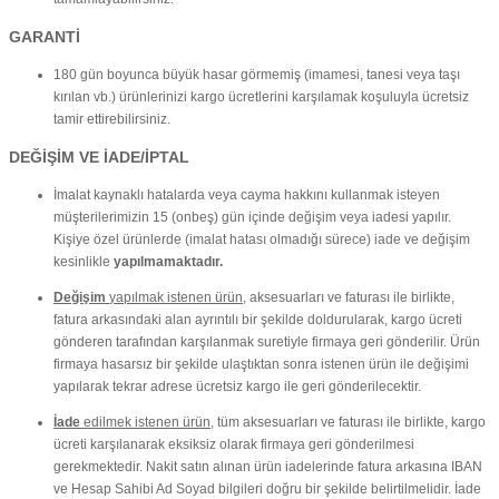
GARANTİ
180 gün boyunca büyük hasar görmemiş (imamesi, tanesi veya taşı
kırılan vb.) ürünlerinizi kargo ücretlerini karşılamak koşuluyla ücretsiz
tamir ettirebilirsiniz.
DEĞİŞİM VE İADE/İPTAL
İmalat kaynaklı hatalarda veya cayma hakkını kullanmak isteyen
müşterilerimizin 15 (onbeş) gün içinde değişim veya iadesi yapılır.
Kişiye özel ürünlerde (imalat hatası olmadığı sürece) iade ve değişim
kesinlikle
yapılmamaktadır.
Değişim
yapılmak istenen ürün
, aksesuarları ve faturası ile birlikte,
fatura arkasındaki alan ayrıntılı bir şekilde doldurularak, kargo ücreti
gönderen tarafından karşılanmak suretiyle firmaya geri gönderilir. Ürün
firmaya hasarsız bir şekilde ulaştıktan sonra istenen ürün ile değişimi
yapılarak tekrar adrese ücretsiz kargo ile geri gönderilecektir.
İade
edilmek istenen ürün
, tüm aksesuarları ve faturası ile birlikte, kargo
ücreti karşılanarak eksiksiz olarak firmaya geri gönderilmesi
gerekmektedir. Nakit satın alınan ürün iadelerinde fatura arkasına IBAN
ve Hesap Sahibi Ad Soyad bilgileri doğru bir şekilde belirtilmelidir. İade