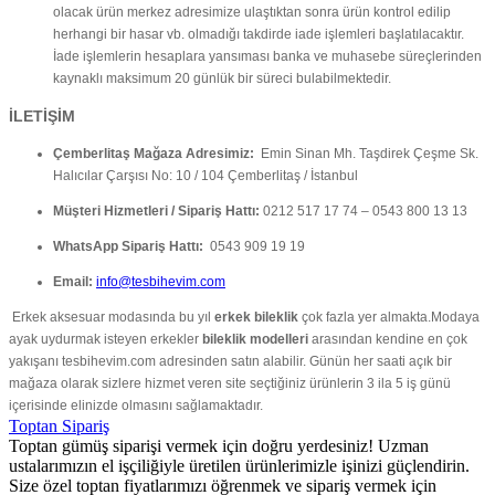
olacak ürün merkez adresimize ulaştıktan sonra ürün kontrol edilip
herhangi bir hasar vb. olmadığı takdirde iade işlemleri başlatılacaktır.
İade işlemlerin hesaplara yansıması banka ve muhasebe süreçlerinden
kaynaklı maksimum 20 günlük bir süreci bulabilmektedir.
İLETİŞİM
Çemberlitaş Mağaza Adresimiz:
Emin Sinan Mh. Taşdirek Çeşme Sk.
Halıcılar Çarşısı No: 10 / 104 Çemberlitaş / İstanbul
Müşteri Hizmetleri / Sipariş Hattı:
0212 517 17 74 – 0543 800 13 13
WhatsApp Sipariş Hattı:
0543 909 19 19
Email:
info@tesbihevim.com
Erkek aksesuar modasında bu yıl
erkek bileklik
çok fazla yer almakta.Modaya
ayak uydurmak isteyen erkekler
bileklik modelleri
arasından kendine en çok
yakışanı tesbihevim.com adresinden satın alabilir. Günün her saati açık bir
mağaza olarak sizlere hizmet veren site seçtiğiniz ürünlerin 3 ila 5 iş günü
içerisinde elinizde olmasını sağlamaktadır.
Toptan Sipariş
Toptan gümüş siparişi vermek için doğru yerdesiniz! Uzman
ustalarımızın el işçiliğiyle üretilen ürünlerimizle işinizi güçlendirin.
Size özel toptan fiyatlarımızı öğrenmek ve sipariş vermek için