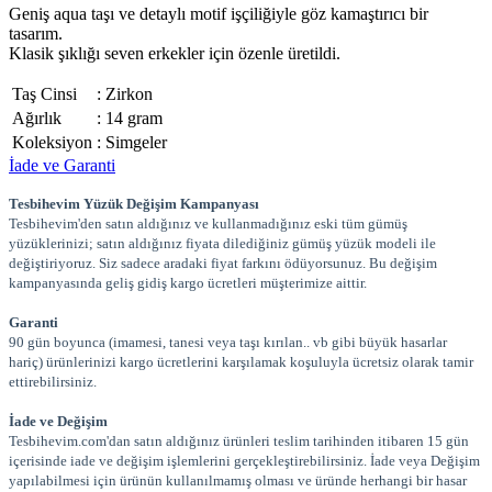
Geniş aqua taşı ve detaylı motif işçiliğiyle göz kamaştırıcı bir
tasarım.
Klasik şıklığı seven erkekler için özenle üretildi.
Taş Cinsi
:
Zirkon
Ağırlık
:
14 gram
Koleksiyon
:
Simgeler
İade ve Garanti
Tesbihevim Yüzük Değişim Kampanyası
Tesbihevim'den satın aldığınız ve kullanmadığınız eski tüm gümüş
yüzüklerinizi; satın aldığınız fiyata dilediğiniz gümüş yüzük modeli ile
değiştiriyoruz. Siz sadece aradaki fiyat farkını ödüyorsunuz. Bu değişim
kampanyasında geliş gidiş kargo ücretleri müşterimize aittir.
Garanti
90 gün boyunca (imamesi, tanesi veya taşı kırılan.. vb gibi büyük hasarlar
hariç) ürünlerinizi kargo ücretlerini karşılamak koşuluyla ücretsiz olarak tamir
ettirebilirsiniz.
İade ve Değişim
Tesbihevim.com'dan satın aldığınız ürünleri teslim tarihinden itibaren 15 gün
içerisinde iade ve değişim işlemlerini gerçekleştirebilirsiniz. İade veya Değişim
yapılabilmesi için ürünün kullanılmamış olması ve üründe herhangi bir hasar