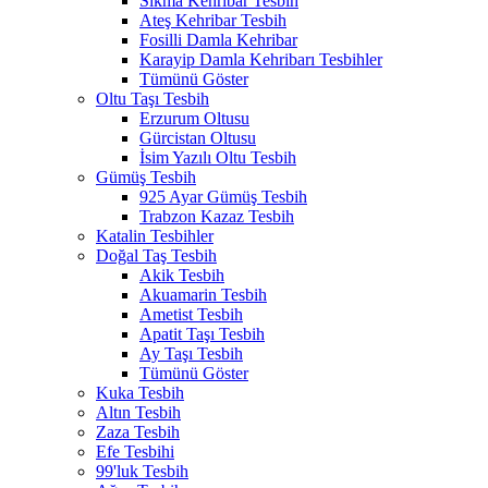
Sıkma Kehribar Tesbih
Ateş Kehribar Tesbih
Fosilli Damla Kehribar
Karayip Damla Kehribarı Tesbihler
Tümünü Göster
Oltu Taşı Tesbih
Erzurum Oltusu
Gürcistan Oltusu
İsim Yazılı Oltu Tesbih
Gümüş Tesbih
925 Ayar Gümüş Tesbih
Trabzon Kazaz Tesbih
Katalin Tesbihler
Doğal Taş Tesbih
Akik Tesbih
Akuamarin Tesbih
Ametist Tesbih
Apatit Taşı Tesbih
Ay Taşı Tesbih
Tümünü Göster
Kuka Tesbih
Altın Tesbih
Zaza Tesbih
Efe Tesbihi
99'luk Tesbih