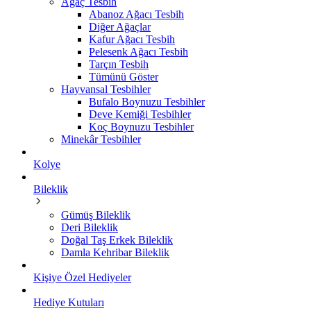
Ağaç Tesbih
Abanoz Ağacı Tesbih
Diğer Ağaçlar
Kafur Ağacı Tesbih
Pelesenk Ağacı Tesbih
Tarçın Tesbih
Tümünü Göster
Hayvansal Tesbihler
Bufalo Boynuzu Tesbihler
Deve Kemiği Tesbihler
Koç Boynuzu Tesbihler
Minekâr Tesbihler
Kolye
Bileklik
Gümüş Bileklik
Deri Bileklik
Doğal Taş Erkek Bileklik
Damla Kehribar Bileklik
Kişiye Özel Hediyeler
Hediye Kutuları