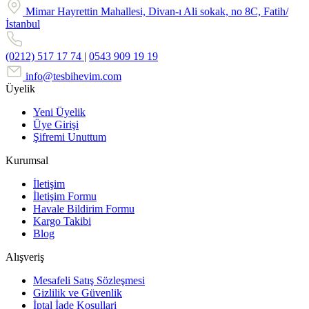
Mimar Hayrettin Mahallesi, Divan-ı Ali sokak, no 8C, Fatih/
İstanbul
(0212) 517 17 74
|
0543 909 19 19
info@tesbihevim.com
Üyelik
Yeni Üyelik
Üye Girişi
Şifremi Unuttum
Kurumsal
İletişim
İletişim Formu
Havale Bildirim Formu
Kargo Takibi
Blog
Alışveriş
Mesafeli Satış Sözleşmesi
Gizlilik ve Güvenlik
İptal İade Koşullari