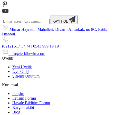
KAYIT OL
Mimar Hayrettin Mahallesi, Divan-ı Ali sokak, no 8C, Fatih/
İstanbul
(0212) 517 17 74
|
0543 909 19 19
info@tesbihevim.com
Üyelik
Yeni Üyelik
Üye Girişi
Şifremi Unuttum
Kurumsal
İletişim
İletişim Formu
Havale Bildirim Formu
Kargo Takibi
Blog