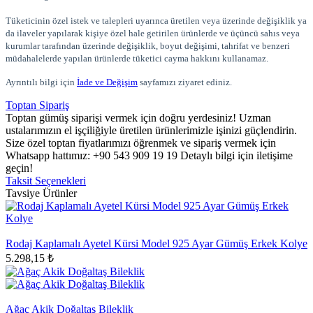
Tüketicinin özel istek ve talepleri uyarınca üretilen veya üzerinde değişiklik ya
da ilaveler yapılarak kişiye özel hale getirilen ürünlerde ve üçüncü sahıs veya
kurumlar tarafından üzerinde değişiklik, boyut değişimi, tahrifat ve benzeri
müdahalelerde yapılan ürünlerde tüketici cayma hakkını kullanamaz.
Ayrıntılı bilgi için
İade ve Değişim
sayfamızı ziyaret ediniz.
Toptan Sipariş
Toptan gümüş siparişi vermek için doğru yerdesiniz! Uzman
ustalarımızın el işçiliğiyle üretilen ürünlerimizle işinizi güçlendirin.
Size özel toptan fiyatlarımızı öğrenmek ve sipariş vermek için
Whatsapp hattımız: +90 543 909 19 19 Detaylı bilgi için iletişime
geçin!
Taksit Seçenekleri
Tavsiye Ürünler
Rodaj Kaplamalı Ayetel Kürsi Model 925 Ayar Gümüş Erkek Kolye
5.298,15 ₺
Ağaç Akik Doğaltaş Bileklik