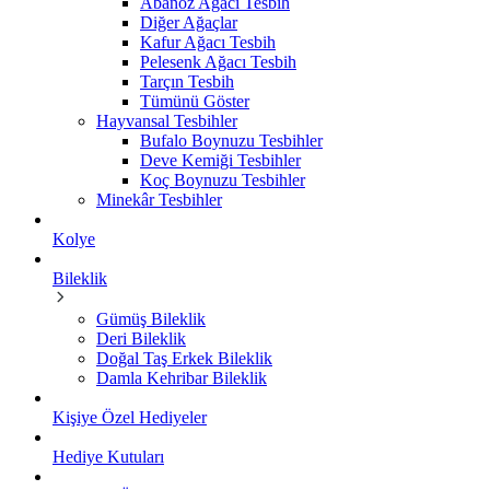
Abanoz Ağacı Tesbih
Diğer Ağaçlar
Kafur Ağacı Tesbih
Pelesenk Ağacı Tesbih
Tarçın Tesbih
Tümünü Göster
Hayvansal Tesbihler
Bufalo Boynuzu Tesbihler
Deve Kemiği Tesbihler
Koç Boynuzu Tesbihler
Minekâr Tesbihler
Kolye
Bileklik
Gümüş Bileklik
Deri Bileklik
Doğal Taş Erkek Bileklik
Damla Kehribar Bileklik
Kişiye Özel Hediyeler
Hediye Kutuları