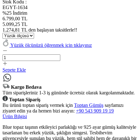
Stok Kodu :
EGYT-1634
%25 İndirim
6.799,00 TL
5.099,25 TL
1.274,81 TL den başlayan taksitlerle!!
Yüzük ölçünüzü öğrenmek için tıklayınız
Sepete Ekle
Kargo Bedava
Tüm siparişleriniz 1-3 iş gününde ücretsiz olarak kargolanmaktadır.
Toptan Sipariş
Bu ürünü toptan sipariş vermek için
Toptan Gümüş
sayfamızı
ziyaret edin ya da hemen bizi arayın:
+90 543 909 19 19
Ürün Bilgisi
Blue topaz taşının etkileyici parlaklığı ve 925 ayar gümüş kalitesiyle
tasarlanan bu erkek yüzük, şıklığın simgesi. Tesbihevim
güvencesiyle sunulan bu yüzük, hem stil sahibi hem de dayanıklı bir