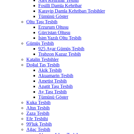
Ateş Kehribar Tesbih
Fosilli Damla Kehribar
Karayip Damla Kehribarı Tesbihler
Tümünü Göster
Oltu Taşı Tesbih
Erzurum Oltusu
Gürcistan Oltusu
İsim Yazılı Oltu Tesbih
Gümüş Tesbih
925 Ayar Gümüş Tesbih
Trabzon Kazaz Tesbih
Katalin Tesbihler
Doğal Taş Tesbih
Akik Tesbih
Akuamarin Tesbih
Ametist Tesbih
Apatit Taşı Tesbih
Ay Taşı Tesbih
Tümünü Göster
Kuka Tesbih
Altın Tesbih
Zaza Tesbih
Efe Tesbihi
99'luk Tesbih
Ağaç Tesbih