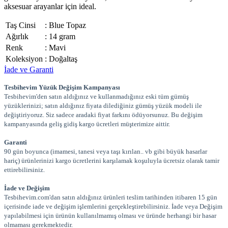
aksesuar arayanlar için ideal.
Taş Cinsi
:
Blue Topaz
Ağırlık
:
14 gram
Renk
:
Mavi
Koleksiyon
:
Doğaltaş
İade ve Garanti
Tesbihevim Yüzük Değişim Kampanyası
Tesbihevim'den satın aldığınız ve kullanmadığınız eski tüm gümüş
yüzüklerinizi; satın aldığınız fiyata dilediğiniz gümüş yüzük modeli ile
değiştiriyoruz. Siz sadece aradaki fiyat farkını ödüyorsunuz. Bu değişim
kampanyasında geliş gidiş kargo ücretleri müşterimize aittir.
Garanti
90 gün boyunca (imamesi, tanesi veya taşı kırılan.. vb gibi büyük hasarlar
hariç) ürünlerinizi kargo ücretlerini karşılamak koşuluyla ücretsiz olarak tamir
ettirebilirsiniz.
İade ve Değişim
Tesbihevim.com'dan satın aldığınız ürünleri teslim tarihinden itibaren 15 gün
içerisinde iade ve değişim işlemlerini gerçekleştirebilirsiniz. İade veya Değişim
yapılabilmesi için ürünün kullanılmamış olması ve üründe herhangi bir hasar
olmaması gerekmektedir.