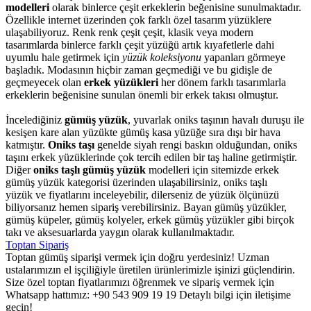
modelleri
olarak binlerce çeşit erkeklerin beğenisine sunulmaktadır.
Özellikle internet üzerinden çok farklı özel tasarım yüzüklere
ulaşabiliyoruz. Renk renk çeşit çeşit, klasik veya modern
tasarımlarda binlerce farklı çeşit yüzüğü artık kıyafetlerle dahi
uyumlu hale getirmek için
yüzük koleksiyonu
yapanları görmeye
başladık. Modasının hiçbir zaman geçmediği ve bu gidişle de
geçmeyecek olan
erkek yüzükleri
her dönem farklı tasarımlarla
erkeklerin beğenisine sunulan önemli bir erkek takısı olmuştur.
İncelediğiniz
gümüş yüzük
, yuvarlak oniks taşının havalı duruşu ile
kesişen kare alan yüzükte gümüş kasa yüzüğe sıra dışı bir hava
katmıştır.
Oniks taşı
genelde siyah rengi baskın olduğundan, oniks
taşını erkek yüzüklerinde çok tercih edilen bir taş haline getirmiştir.
Diğer
oniks taşlı gümüş yüzük
modelleri için sitemizde erkek
gümüş yüzük kategorisi üzerinden ulaşabilirsiniz, oniks taşlı
yüzük ve fiyatlarını inceleyebilir, dilerseniz de yüzük ölçünüzü
biliyorsanız hemen sipariş verebilirsiniz. Bayan gümüş yüzükler,
gümüş küpeler, gümüş kolyeler, erkek gümüş yüzükler gibi birçok
takı ve aksesuarlarda yaygın olarak kullanılmaktadır.
Toptan Sipariş
Toptan gümüş siparişi vermek için doğru yerdesiniz! Uzman
ustalarımızın el işçiliğiyle üretilen ürünlerimizle işinizi güçlendirin.
Size özel toptan fiyatlarımızı öğrenmek ve sipariş vermek için
Whatsapp hattımız: +90 543 909 19 19 Detaylı bilgi için iletişime
geçin!