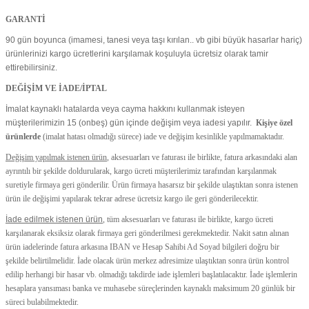
GARANTİ
90 gün boyunca (imamesi, tanesi veya taşı kırılan.. vb gibi büyük hasarlar hariç)
ürünlerinizi kargo ücretlerini karşılamak koşuluyla ücretsiz olarak tamir
ettirebilirsiniz.
DEĞİŞİM VE İADE/İPTAL
İmalat kaynaklı hatalarda veya cayma hakkını kullanmak isteyen
müşterilerimizin 15 (onbeş) gün içinde değişim veya iadesi yapılır.
Kişiye özel
ürünlerde
(imalat hatası olmadığı sürece) iade ve değişim kesinlikle yapılmamaktadır.
Değişim yapılmak istenen ürün
, aksesuarları ve faturası ile birlikte, fatura arkasındaki alan
ayrıntılı bir şekilde doldurularak, kargo ücreti müşterilerimiz tarafından karşılanmak
suretiyle firmaya geri gönderilir. Ürün firmaya hasarsız bir şekilde ulaştıktan sonra istenen
ürün ile değişimi yapılarak tekrar adrese ücretsiz kargo ile geri gönderilecektir.
İade edilmek istenen ürün
, tüm aksesuarları ve faturası ile birlikte, kargo ücreti
karşılanarak eksiksiz olarak firmaya geri gönderilmesi gerekmektedir. Nakit satın alınan
ürün iadelerinde fatura arkasına IBAN ve Hesap Sahibi Ad Soyad bilgileri doğru bir
şekilde belirtilmelidir. İade olacak ürün merkez adresimize ulaştıktan sonra ürün kontrol
edilip herhangi bir hasar vb. olmadığı takdirde iade işlemleri başlatılacaktır. İade işlemlerin
hesaplara yansıması banka ve muhasebe süreçlerinden kaynaklı maksimum 20 günlük bir
süreci bulabilmektedir.