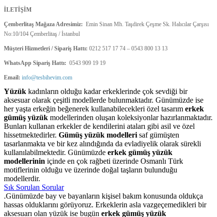
İLETİŞİM
Çemberlitaş Mağaza Adresimiz:
Emin Sinan Mh. Taşdirek Çeşme Sk. Halıcılar Çarşısı
No:10/104 Çemberlitaş / İstanbul
Müşteri Hizmetleri / Sipariş Hattı:
0212 517 17 74 – 0543 800 13 13
WhatsApp Sipariş Hattı:
0543 909 19 19
Email:
info@tesbihevim.com
Yüzük
kadınların olduğu kadar erkeklerinde çok sevdiği bir
aksesuar olarak çeşitli modellerde bulunmaktadır. Günümüzde ise
her yaşta erkeğin beğenerek kullanabilecekleri özel tasarım
erkek
gümüş yüzük
modellerinden oluşan koleksiyonlar hazırlanmaktadır.
Bunları kullanan erkekler de kendilerini ataları gibi asil ve özel
hissetmektedirler.
Gümüş yüzük modelleri
saf gümüşten
tasarlanmakta ve bir kez alındığında da evladiyelik olarak sürekli
kullanılabilmektedir. Günümüzde
erkek gümüş yüzük
modellerinin
içinde en çok rağbeti üzerinde Osmanlı Türk
motiflerinin olduğu ve üzerinde doğal taşların bulunduğu
modellerdir.
Sık Sorulan Sorular
.Günümüzde bay ve bayanların kişisel bakım konusunda oldukça
hassas olduklarını görüyoruz. Erkeklerin asla vazgeçemedikleri bir
aksesuarı olan yüzük ise bugün
erkek gümüş yüzük