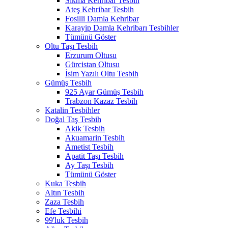
Sıkma Kehribar Tesbih
Ateş Kehribar Tesbih
Fosilli Damla Kehribar
Karayip Damla Kehribarı Tesbihler
Tümünü Göster
Oltu Taşı Tesbih
Erzurum Oltusu
Gürcistan Oltusu
İsim Yazılı Oltu Tesbih
Gümüş Tesbih
925 Ayar Gümüş Tesbih
Trabzon Kazaz Tesbih
Katalin Tesbihler
Doğal Taş Tesbih
Akik Tesbih
Akuamarin Tesbih
Ametist Tesbih
Apatit Taşı Tesbih
Ay Taşı Tesbih
Tümünü Göster
Kuka Tesbih
Altın Tesbih
Zaza Tesbih
Efe Tesbihi
99'luk Tesbih