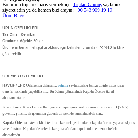
Bu ürünü toptan sipariş vermek için
Toptan Gümüş
sayfamızı
ziyaret edin ya da hemen bizi arayın:
+90 543 909 19 19
Ürün Bilgisi
ÜRÜN ÖZELLİKLERİ
Taş Cinsi: Kehribar
Ortalama Ağırlık: 20
gr
Ürünlerin tamamı el işçiliği olduğu için belirtilen gramda (+/-) %10 farklılık
gösterebilir
ÖDEME YÖNTEMLERİ
Havale / EFT:
Ödemenizi dilerseniz
iletişim
sayfamızdaki banka bilgilerimize para
transferi şeklinde yapabilirsiniz. Bu ödeme yönteminde Kapıda Ödeme ücreti
alınmamaktadır.
Kredi Kartı:
Kredi kartı kullanıyorsanız siparişinizi web sitemiz üzerinden 3D (SMS)
güvenlik şifreniz ile işleminizi güvenli bir şekilde tamamlayabilirsiniz.
Kapıda Ödeme:
İster nakit, ister kredi kartı tek çekim olarak kapıda ödeme yaparak sipariş
verebilirsiniz. Kapıda ödemelerde kargo tarafından kapıda ödeme hizmet bedeli
alınmaktadır.