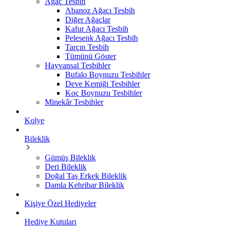
Ağaç Tesbih
Abanoz Ağacı Tesbih
Diğer Ağaçlar
Kafur Ağacı Tesbih
Pelesenk Ağacı Tesbih
Tarçın Tesbih
Tümünü Göster
Hayvansal Tesbihler
Bufalo Boynuzu Tesbihler
Deve Kemiği Tesbihler
Koç Boynuzu Tesbihler
Minekâr Tesbihler
Kolye
Bileklik
Gümüş Bileklik
Deri Bileklik
Doğal Taş Erkek Bileklik
Damla Kehribar Bileklik
Kişiye Özel Hediyeler
Hediye Kutuları