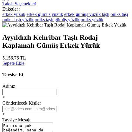
Taksit Seçenekleri
Etiketler :
erkek yüzük
erkek gümüş yüzük
erkek gümüş yüzük taşlı
oniks taşı
oniks taşlı yüzük
oniks taşlı gümüş yüzük
oniks yüzük
Ayyıldızlı Kehribar Taşlı Rodaj
Kaplamalı Gümüş Erkek Yüzük
5.156,76 TL
Sepete Ekle
Tavsiye Et
Adınız
*
Gönderilecek Kişiler
*
Tavsiye Mesajı