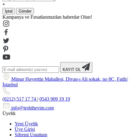
*
İptal
Gönder
Kampanya ve Fırsatlarımızdan haberdar Olun!
KAYIT OL
Mimar Hayrettin Mahallesi, Divan-ı Ali sokak, no 8C, Fatih/
İstanbul
(0212) 517 17 74
|
0543 909 19 19
info@tesbihevim.com
Üyelik
Yeni Üyelik
Üye Girişi
Şifremi Unuttum