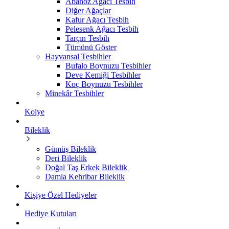
Abanoz Ağacı Tesbih
Diğer Ağaçlar
Kafur Ağacı Tesbih
Pelesenk Ağacı Tesbih
Tarçın Tesbih
Tümünü Göster
Hayvansal Tesbihler
Bufalo Boynuzu Tesbihler
Deve Kemiği Tesbihler
Koç Boynuzu Tesbihler
Minekâr Tesbihler
Kolye
Bileklik
Gümüş Bileklik
Deri Bileklik
Doğal Taş Erkek Bileklik
Damla Kehribar Bileklik
Kişiye Özel Hediyeler
Hediye Kutuları