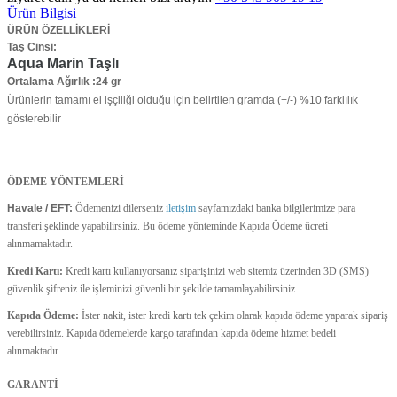
Ürün Bilgisi
ÜRÜN ÖZELLİKLERİ
Taş Cinsi:
Aqua Marin Taşlı
Ortalama Ağırlık :24 gr
Ürünlerin tamamı el işçiliği olduğu için belirtilen gramda (+/-) %10 farklılık
gösterebilir
ÖDEME YÖNTEMLERİ
Havale / EFT:
Ödemenizi dilerseniz
iletişim
sayfamızdaki banka bilgilerimize para
transferi şeklinde yapabilirsiniz. Bu ödeme yönteminde Kapıda Ödeme ücreti
alınmamaktadır.
Kredi Kartı:
Kredi kartı kullanıyorsanız siparişinizi web sitemiz üzerinden 3D (SMS)
güvenlik şifreniz ile işleminizi güvenli bir şekilde tamamlayabilirsiniz.
Kapıda Ödeme:
İster nakit, ister kredi kartı tek çekim olarak kapıda ödeme yaparak sipariş
verebilirsiniz. Kapıda ödemelerde kargo tarafından kapıda ödeme hizmet bedeli
alınmaktadır.
GARANTİ