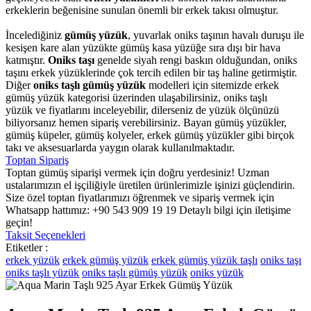
erkeklerin beğenisine sunulan önemli bir erkek takısı olmuştur.
İncelediğiniz
gümüş yüzük
, yuvarlak oniks taşının havalı duruşu ile
kesişen kare alan yüzükte gümüş kasa yüzüğe sıra dışı bir hava
katmıştır.
Oniks taşı
genelde siyah rengi baskın olduğundan, oniks
taşını erkek yüzüklerinde çok tercih edilen bir taş haline getirmiştir.
Diğer
oniks taşlı gümüş yüzük
modelleri için sitemizde erkek
gümüş yüzük kategorisi üzerinden ulaşabilirsiniz, oniks taşlı
yüzük ve fiyatlarını inceleyebilir, dilerseniz de yüzük ölçünüzü
biliyorsanız hemen sipariş verebilirsiniz. Bayan gümüş yüzükler,
gümüş küpeler, gümüş kolyeler, erkek gümüş yüzükler gibi birçok
takı ve aksesuarlarda yaygın olarak kullanılmaktadır.
Toptan Sipariş
Toptan gümüş siparişi vermek için doğru yerdesiniz! Uzman
ustalarımızın el işçiliğiyle üretilen ürünlerimizle işinizi güçlendirin.
Size özel toptan fiyatlarımızı öğrenmek ve sipariş vermek için
Whatsapp hattımız: +90 543 909 19 19 Detaylı bilgi için iletişime
geçin!
Taksit Seçenekleri
Etiketler :
erkek yüzük
erkek gümüş yüzük
erkek gümüş yüzük taşlı
oniks taşı
oniks taşlı yüzük
oniks taşlı gümüş yüzük
oniks yüzük