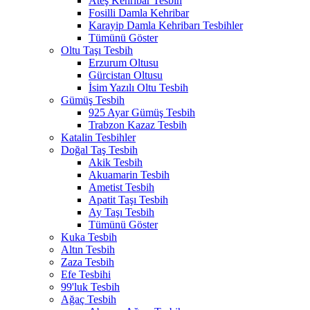
Ateş Kehribar Tesbih
Fosilli Damla Kehribar
Karayip Damla Kehribarı Tesbihler
Tümünü Göster
Oltu Taşı Tesbih
Erzurum Oltusu
Gürcistan Oltusu
İsim Yazılı Oltu Tesbih
Gümüş Tesbih
925 Ayar Gümüş Tesbih
Trabzon Kazaz Tesbih
Katalin Tesbihler
Doğal Taş Tesbih
Akik Tesbih
Akuamarin Tesbih
Ametist Tesbih
Apatit Taşı Tesbih
Ay Taşı Tesbih
Tümünü Göster
Kuka Tesbih
Altın Tesbih
Zaza Tesbih
Efe Tesbihi
99'luk Tesbih
Ağaç Tesbih