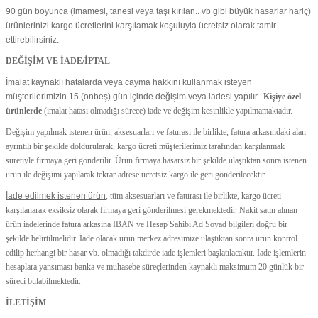
90 gün boyunca (imamesi, tanesi veya taşı kırılan.. vb gibi büyük hasarlar hariç)
ürünlerinizi kargo ücretlerini karşılamak koşuluyla ücretsiz olarak tamir
ettirebilirsiniz.
DEĞİŞİM VE İADE/İPTAL
İmalat kaynaklı hatalarda veya cayma hakkını kullanmak isteyen
müşterilerimizin 15 (onbeş) gün içinde değişim veya iadesi yapılır.
Kişiye özel
ürünlerde
(imalat hatası olmadığı sürece) iade ve değişim kesinlikle yapılmamaktadır.
Değişim yapılmak istenen ürün
, aksesuarları ve faturası ile birlikte, fatura arkasındaki alan
ayrıntılı bir şekilde doldurularak, kargo ücreti müşterilerimiz tarafından karşılanmak
suretiyle firmaya geri gönderilir. Ürün firmaya hasarsız bir şekilde ulaştıktan sonra istenen
ürün ile değişimi yapılarak tekrar adrese ücretsiz kargo ile geri gönderilecektir.
İade edilmek istenen ürün
, tüm aksesuarları ve faturası ile birlikte, kargo ücreti
karşılanarak eksiksiz olarak firmaya geri gönderilmesi gerekmektedir. Nakit satın alınan
ürün iadelerinde fatura arkasına IBAN ve Hesap Sahibi Ad Soyad bilgileri doğru bir
şekilde belirtilmelidir. İade olacak ürün merkez adresimize ulaştıktan sonra ürün kontrol
edilip herhangi bir hasar vb. olmadığı takdirde iade işlemleri başlatılacaktır. İade işlemlerin
hesaplara yansıması banka ve muhasebe süreçlerinden kaynaklı maksimum 20 günlük bir
süreci bulabilmektedir.
İLETİŞİM