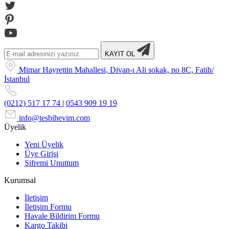
KAYIT OL
Mimar Hayrettin Mahallesi, Divan-ı Ali sokak, no 8C, Fatih/
İstanbul
(0212) 517 17 74
|
0543 909 19 19
info@tesbihevim.com
Üyelik
Yeni Üyelik
Üye Girişi
Şifremi Unuttum
Kurumsal
İletişim
İletişim Formu
Havale Bildirim Formu
Kargo Takibi