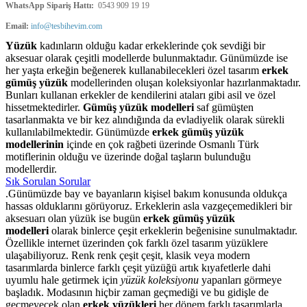
WhatsApp Sipariş Hattı:
0543 909 19 19
Email:
info@tesbihevim.com
Yüzük
kadınların olduğu kadar erkeklerinde çok sevdiği bir
aksesuar olarak çeşitli modellerde bulunmaktadır. Günümüzde ise
her yaşta erkeğin beğenerek kullanabilecekleri özel tasarım
erkek
gümüş yüzük
modellerinden oluşan koleksiyonlar hazırlanmaktadır.
Bunları kullanan erkekler de kendilerini ataları gibi asil ve özel
hissetmektedirler.
Gümüş yüzük modelleri
saf gümüşten
tasarlanmakta ve bir kez alındığında da evladiyelik olarak sürekli
kullanılabilmektedir. Günümüzde
erkek gümüş yüzük
modellerinin
içinde en çok rağbeti üzerinde Osmanlı Türk
motiflerinin olduğu ve üzerinde doğal taşların bulunduğu
modellerdir.
Sık Sorulan Sorular
.Günümüzde bay ve bayanların kişisel bakım konusunda oldukça
hassas olduklarını görüyoruz. Erkeklerin asla vazgeçemedikleri bir
aksesuarı olan yüzük ise bugün
erkek gümüş yüzük
modelleri
olarak binlerce çeşit erkeklerin beğenisine sunulmaktadır.
Özellikle internet üzerinden çok farklı özel tasarım yüzüklere
ulaşabiliyoruz. Renk renk çeşit çeşit, klasik veya modern
tasarımlarda binlerce farklı çeşit yüzüğü artık kıyafetlerle dahi
uyumlu hale getirmek için
yüzük koleksiyonu
yapanları görmeye
başladık. Modasının hiçbir zaman geçmediği ve bu gidişle de
geçmeyecek olan
erkek yüzükleri
her dönem farklı tasarımlarla