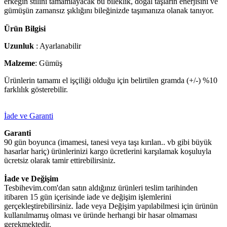
erkeğin stilini tamamlayacak bu bileklik, doğal taşların enerjisini ve
gümüşün zamansız şıklığını bileğinizde taşımanıza olanak tanıyor.
Ürün Bilgisi
Uzunluk
: Ayarlanabilir
Malzeme
: Gümüş
Ürünlerin tamamı el işçiliği olduğu için belirtilen gramda (+/-) %10
farklılık gösterebilir.
İade ve Garanti
Garanti
90 gün boyunca (imamesi, tanesi veya taşı kırılan.. vb gibi büyük
hasarlar hariç) ürünlerinizi kargo ücretlerini karşılamak koşuluyla
ücretsiz olarak tamir ettirebilirsiniz.
İade ve Değişim
Tesbihevim.com'dan satın aldığınız ürünleri teslim tarihinden
itibaren 15 gün içerisinde iade ve değişim işlemlerini
gerçekleştirebilirsiniz. İade veya Değişim yapılabilmesi için ürünün
kullanılmamış olması ve üründe herhangi bir hasar olmaması
gerekmektedir.