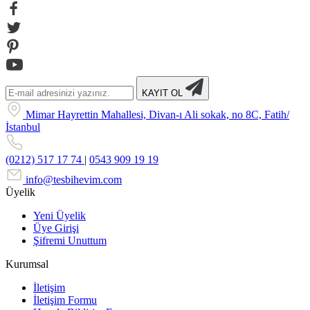
KAYIT OL
Mimar Hayrettin Mahallesi, Divan-ı Ali sokak, no 8C, Fatih/
İstanbul
(0212) 517 17 74
|
0543 909 19 19
info@tesbihevim.com
Üyelik
Yeni Üyelik
Üye Girişi
Şifremi Unuttum
Kurumsal
İletişim
İletişim Formu