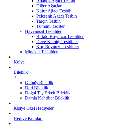
Abanoz Ağacı Tesbih
Diğer Ağaçlar
Kafur Ağacı Tesbih
Pelesenk Ağacı Tesbih
Tarçın Tesbih
Tümünü Göster
Hayvansal Tesbihler
Bufalo Boynuzu Tesbihler
Deve Kemiği Tesbihler
Koç Boynuzu Tesbihler
Minekâr Tesbihler
Kolye
Bileklik
Gümüş Bileklik
Deri Bileklik
Doğal Taş Erkek Bileklik
Damla Kehribar Bileklik
Kişiye Özel Hediyeler
Hediye Kutuları