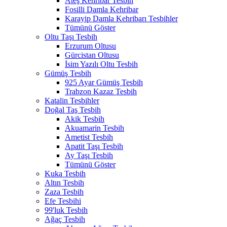
Ateş Kehribar Tesbih
Fosilli Damla Kehribar
Karayip Damla Kehribarı Tesbihler
Tümünü Göster
Oltu Taşı Tesbih
Erzurum Oltusu
Gürcistan Oltusu
İsim Yazılı Oltu Tesbih
Gümüş Tesbih
925 Ayar Gümüş Tesbih
Trabzon Kazaz Tesbih
Katalin Tesbihler
Doğal Taş Tesbih
Akik Tesbih
Akuamarin Tesbih
Ametist Tesbih
Apatit Taşı Tesbih
Ay Taşı Tesbih
Tümünü Göster
Kuka Tesbih
Altın Tesbih
Zaza Tesbih
Efe Tesbihi
99'luk Tesbih
Ağaç Tesbih