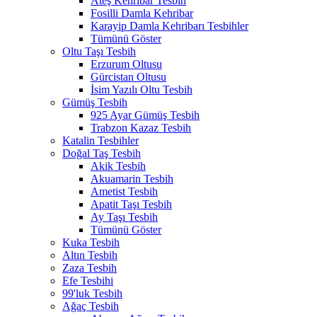
Ateş Kehribar Tesbih
Fosilli Damla Kehribar
Karayip Damla Kehribarı Tesbihler
Tümünü Göster
Oltu Taşı Tesbih
Erzurum Oltusu
Gürcistan Oltusu
İsim Yazılı Oltu Tesbih
Gümüş Tesbih
925 Ayar Gümüş Tesbih
Trabzon Kazaz Tesbih
Katalin Tesbihler
Doğal Taş Tesbih
Akik Tesbih
Akuamarin Tesbih
Ametist Tesbih
Apatit Taşı Tesbih
Ay Taşı Tesbih
Tümünü Göster
Kuka Tesbih
Altın Tesbih
Zaza Tesbih
Efe Tesbihi
99'luk Tesbih
Ağaç Tesbih