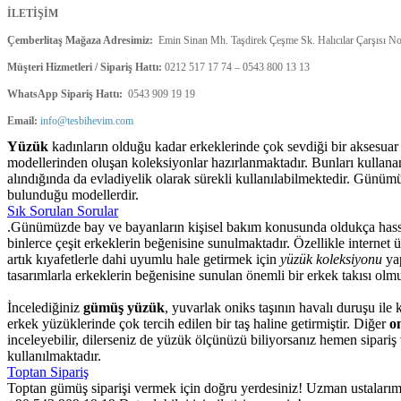
İLETİŞİM
Çemberlitaş Mağaza Adresimiz:
Emin Sinan Mh. Taşdirek Çeşme Sk. Halıcılar Çarşısı No:
Müşteri Hizmetleri / Sipariş Hattı:
0212 517 17 74 – 0543 800 13 13
WhatsApp Sipariş Hattı:
0543 909 19 19
Email:
info@tesbihevim.com
Yüzük
kadınların olduğu kadar erkeklerinde çok sevdiği bir aksesuar
modellerinden oluşan koleksiyonlar hazırlanmaktadır. Bunları kullanan e
alındığında da evladiyelik olarak sürekli kullanılabilmektedir. Günü
bulunduğu modellerdir.
Sık Sorulan Sorular
.Günümüzde bay ve bayanların kişisel bakım konusunda oldukça hassa
binlerce çeşit erkeklerin beğenisine sunulmaktadır. Özellikle internet 
artık kıyafetlerle dahi uyumlu hale getirmek için
yüzük koleksiyonu
yap
tasarımlarla erkeklerin beğenisine sunulan önemli bir erkek takısı olmu
İncelediğiniz
gümüş yüzük
, yuvarlak oniks taşının havalı duruşu ile
erkek yüzüklerinde çok tercih edilen bir taş haline getirmiştir. Diğer
o
inceleyebilir, dilerseniz de yüzük ölçünüzü biliyorsanız hemen sipari
kullanılmaktadır.
Toptan Sipariş
Toptan gümüş siparişi vermek için doğru yerdesiniz! Uzman ustalarımızı