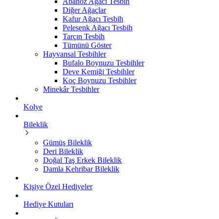
Abanoz Ağacı Tesbih
Diğer Ağaçlar
Kafur Ağacı Tesbih
Pelesenk Ağacı Tesbih
Tarçın Tesbih
Tümünü Göster
Hayvansal Tesbihler
Bufalo Boynuzu Tesbihler
Deve Kemiği Tesbihler
Koç Boynuzu Tesbihler
Minekâr Tesbihler
Kolye
Bileklik
Gümüş Bileklik
Deri Bileklik
Doğal Taş Erkek Bileklik
Damla Kehribar Bileklik
Kişiye Özel Hediyeler
Hediye Kutuları