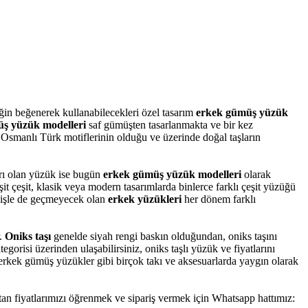
ğin beğenerek kullanabilecekleri özel tasarım
erkek gümüş yüzük
ş yüzük modelleri
saf gümüşten tasarlanmakta ve bir kez
 Osmanlı Türk motiflerinin olduğu ve üzerinde doğal taşların
rı olan yüzük ise bugün
erkek gümüş yüzük modelleri
olarak
it çeşit, klasik veya modern tasarımlarda binlerce farklı çeşit yüzüğü
dişle de geçmeyecek olan
erkek yüzükleri
her dönem farklı
r.
Oniks taşı
genelde siyah rengi baskın olduğundan, oniks taşını
orisi üzerinden ulaşabilirsiniz, oniks taşlı yüzük ve fiyatlarını
 erkek gümüş yüzükler gibi birçok takı ve aksesuarlarda yaygın olarak
optan fiyatlarımızı öğrenmek ve sipariş vermek için Whatsapp hattımız: