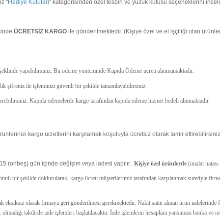
iz "
Hediye Kutuları
" kategorisinden özel tesbih ve yüzük kutusu seçeneklerini incele
sinde
ÜCRETSİZ
KARGO
ile gönderilmektedir. (Kişiye özel ve el işçiliği olan ürün
i şeklinde yapabilirsiniz. Bu ödeme yönteminde Kapıda Ödeme ücreti alınmamaktadır.
 şifreniz ile işleminizi güvenli bir şekilde tamamlayabilirsiniz.
 verebilirsiniz. Kapıda ödemelerde kargo tarafından kapıda ödeme hizmet bedeli alınmaktadır.
nlerinizi kargo ücretlerini karşılamak koşuluyla ücretsiz olarak tamir ettirebilirsiniz
15 (onbeş) gün içinde değişim veya iadesi yapılır.
Kişiye özel ürünlerde
(imalat hatası
ayrıntılı bir şekilde doldurularak, kargo ücreti müşterilerimiz tarafından karşılanmak suretiyle fir
narak eksiksiz olarak firmaya geri gönderilmesi gerekmektedir. Nakit satın alınan ürün iadelerind
. olmadığı takdirde iade işlemleri başlatılacaktır. İade işlemlerin hesaplara yansıması banka v