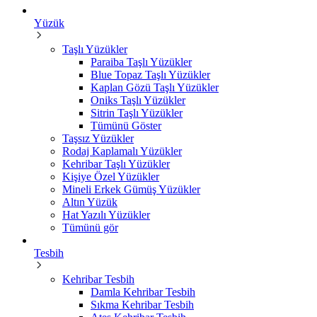
Yüzük
Taşlı Yüzükler
Paraiba Taşlı Yüzükler
Blue Topaz Taşlı Yüzükler
Kaplan Gözü Taşlı Yüzükler
Oniks Taşlı Yüzükler
Sitrin Taşlı Yüzükler
Tümünü Göster
Taşsız Yüzükler
Rodaj Kaplamalı Yüzükler
Kehribar Taşlı Yüzükler
Kişiye Özel Yüzükler
Mineli Erkek Gümüş Yüzükler
Altın Yüzük
Hat Yazılı Yüzükler
Tümünü gör
Tesbih
Kehribar Tesbih
Damla Kehribar Tesbih
Sıkma Kehribar Tesbih