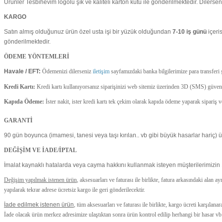
Ürünler Tesbihevim logolu şık ve kaliteli karton kutu ile gönderilmektedir. Dilersen
KARGO
Satın almış olduğunuz ürün özel usta işi bir yüzük olduğundan
7-10 iş günü
içeri
gönderilmektedir.
ÖDEME YÖNTEMLERİ
Havale / EFT:
Ödemenizi dilerseniz
iletişim
sayfamızdaki banka bilgilerimize para transfer
Kredi Kartı:
Kredi kartı kullanıyorsanız siparişinizi web sitemiz üzerinden 3D (SMS) güvenlik
Kapıda Ödeme:
İster nakit, ister kredi kartı tek çekim olarak kapıda ödeme yaparak sipariş
GARANTİ
90 gün boyunca (imamesi, tanesi veya taşı kırılan.. vb gibi büyük hasarlar hariç) ürü
DEĞİŞİM VE İADE/İPTAL
İmalat kaynaklı hatalarda veya cayma hakkını kullanmak isteyen müşterilerimizin 
Değişim yapılmak istenen ürün
, aksesuarları ve faturası ile birlikte, fatura arkasındaki alan 
yapılarak tekrar adrese ücretsiz kargo ile geri gönderilecektir.
İade edilmek istenen ürün
, tüm aksesuarları ve faturası ile birlikte, kargo ücreti karşıla
İade olacak ürün merkez adresimize ulaştıktan sonra ürün kontrol edilip herhangi bir hasar vb