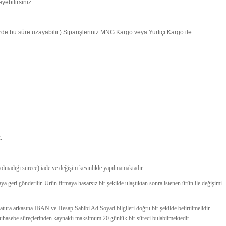
yebilirsiniz.
lerde bu süre uzayabilir.) Siparişleriniz MNG Kargo veya Yurtiçi Kargo ile
.
 olmadığı sürece) iade ve değişim kesinlikle yapılmamaktadır.
maya geri gönderilir. Ürün firmaya hasarsız bir şekilde ulaştıktan sonra istenen ürün ile değişimi
e fatura arkasına IBAN ve Hesap Sahibi Ad Soyad bilgileri doğru bir şekilde belirtilmelidir.
e muhasebe süreçlerinden kaynaklı maksimum 20 günlük bir süreci bulabilmektedir.