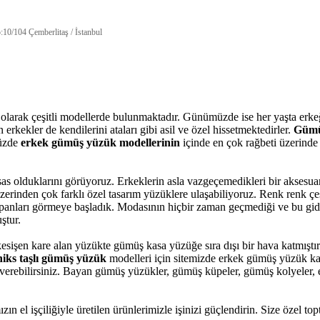
10/104 Çemberlitaş / İstanbul
 olarak çeşitli modellerde bulunmaktadır. Günümüzde ise her yaşta erke
rkekler de kendilerini ataları gibi asil ve özel hissetmektedirler.
Gümü
müzde
erkek gümüş yüzük modellerinin
içinde en çok rağbeti üzerinde
s olduklarını görüyoruz. Erkeklerin asla vazgeçemedikleri bir aksesua
üzerinden çok farklı özel tasarım yüzüklere ulaşabiliyoruz. Renk renk çeş
anları görmeye başladık. Modasının hiçbir zaman geçmediği ve bu gi
ştur.
 kesişen kare alan yüzükte gümüş kasa yüzüğe sıra dışı bir hava katmıştı
niks taşlı gümüş yüzük
modelleri için sitemizde erkek gümüş yüzük kateg
ş verebilirsiniz. Bayan gümüş yüzükler, gümüş küpeler, gümüş kolyeler,
n el işçiliğiyle üretilen ürünlerimizle işinizi güçlendirin. Size özel t