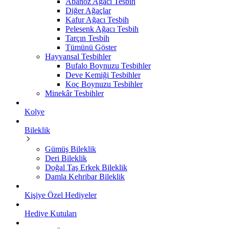
Abanoz Ağacı Tesbih
Diğer Ağaçlar
Kafur Ağacı Tesbih
Pelesenk Ağacı Tesbih
Tarçın Tesbih
Tümünü Göster
Hayvansal Tesbihler
Bufalo Boynuzu Tesbihler
Deve Kemiği Tesbihler
Koç Boynuzu Tesbihler
Minekâr Tesbihler
Kolye
Bileklik
Gümüş Bileklik
Deri Bileklik
Doğal Taş Erkek Bileklik
Damla Kehribar Bileklik
Kişiye Özel Hediyeler
Hediye Kutuları