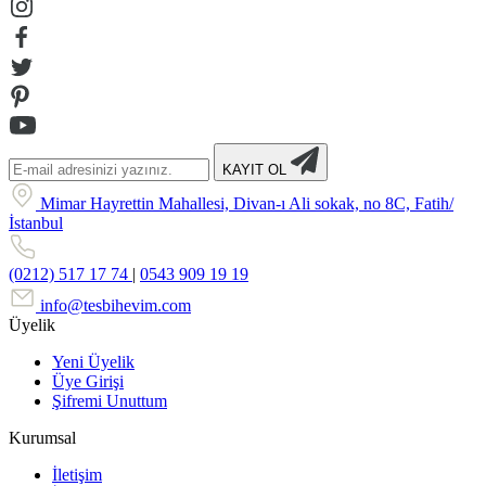
KAYIT OL
Mimar Hayrettin Mahallesi, Divan-ı Ali sokak, no 8C, Fatih/
İstanbul
(0212) 517 17 74
|
0543 909 19 19
info@tesbihevim.com
Üyelik
Yeni Üyelik
Üye Girişi
Şifremi Unuttum
Kurumsal
İletişim