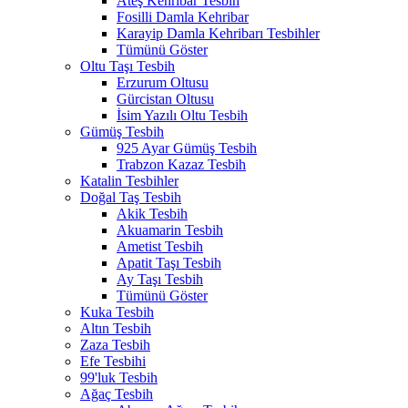
Ateş Kehribar Tesbih
Fosilli Damla Kehribar
Karayip Damla Kehribarı Tesbihler
Tümünü Göster
Oltu Taşı Tesbih
Erzurum Oltusu
Gürcistan Oltusu
İsim Yazılı Oltu Tesbih
Gümüş Tesbih
925 Ayar Gümüş Tesbih
Trabzon Kazaz Tesbih
Katalin Tesbihler
Doğal Taş Tesbih
Akik Tesbih
Akuamarin Tesbih
Ametist Tesbih
Apatit Taşı Tesbih
Ay Taşı Tesbih
Tümünü Göster
Kuka Tesbih
Altın Tesbih
Zaza Tesbih
Efe Tesbihi
99'luk Tesbih
Ağaç Tesbih