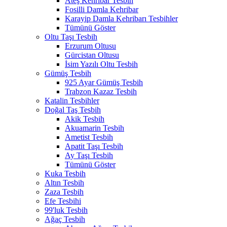
Ateş Kehribar Tesbih
Fosilli Damla Kehribar
Karayip Damla Kehribarı Tesbihler
Tümünü Göster
Oltu Taşı Tesbih
Erzurum Oltusu
Gürcistan Oltusu
İsim Yazılı Oltu Tesbih
Gümüş Tesbih
925 Ayar Gümüş Tesbih
Trabzon Kazaz Tesbih
Katalin Tesbihler
Doğal Taş Tesbih
Akik Tesbih
Akuamarin Tesbih
Ametist Tesbih
Apatit Taşı Tesbih
Ay Taşı Tesbih
Tümünü Göster
Kuka Tesbih
Altın Tesbih
Zaza Tesbih
Efe Tesbihi
99'luk Tesbih
Ağaç Tesbih