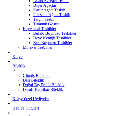
Abanoz Ağacı Tesbih
Diğer Ağaçlar
Kafur Ağacı Tesbih
Pelesenk Ağacı Tesbih
Tarçın Tesbih
Tümünü Göster
Hayvansal Tesbihler
Bufalo Boynuzu Tesbihler
Deve Kemiği Tesbihler
Koç Boynuzu Tesbihler
Minekâr Tesbihler
Kolye
Bileklik
Gümüş Bileklik
Deri Bileklik
Doğal Taş Erkek Bileklik
Damla Kehribar Bileklik
Kişiye Özel Hediyeler
Hediye Kutuları