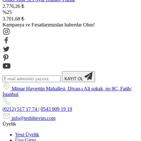
2.776,26 ₺
%25
3.701,68 ₺
Kampanya ve Fırsatlarımızdan haberdar Olun!
KAYIT OL
Mimar Hayrettin Mahallesi, Divan-ı Ali sokak, no 8C, Fatih/
İstanbul
(0212) 517 17 74
|
0543 909 19 19
info@tesbihevim.com
Üyelik
Yeni Üyelik
Üye Girişi