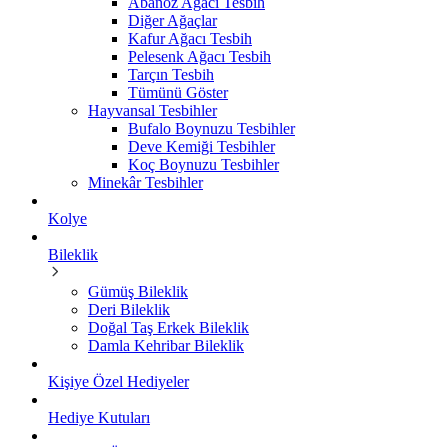
Abanoz Ağacı Tesbih
Diğer Ağaçlar
Kafur Ağacı Tesbih
Pelesenk Ağacı Tesbih
Tarçın Tesbih
Tümünü Göster
Hayvansal Tesbihler
Bufalo Boynuzu Tesbihler
Deve Kemiği Tesbihler
Koç Boynuzu Tesbihler
Minekâr Tesbihler
Kolye
Bileklik
Gümüş Bileklik
Deri Bileklik
Doğal Taş Erkek Bileklik
Damla Kehribar Bileklik
Kişiye Özel Hediyeler
Hediye Kutuları