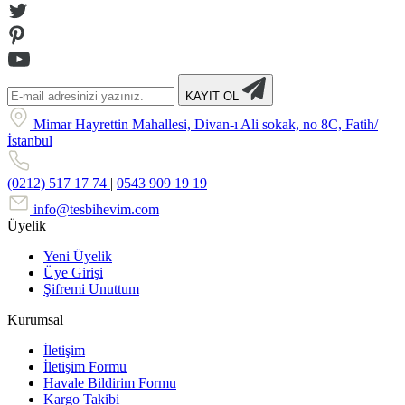
KAYIT OL
Mimar Hayrettin Mahallesi, Divan-ı Ali sokak, no 8C, Fatih/
İstanbul
(0212) 517 17 74
|
0543 909 19 19
info@tesbihevim.com
Üyelik
Yeni Üyelik
Üye Girişi
Şifremi Unuttum
Kurumsal
İletişim
İletişim Formu
Havale Bildirim Formu
Kargo Takibi