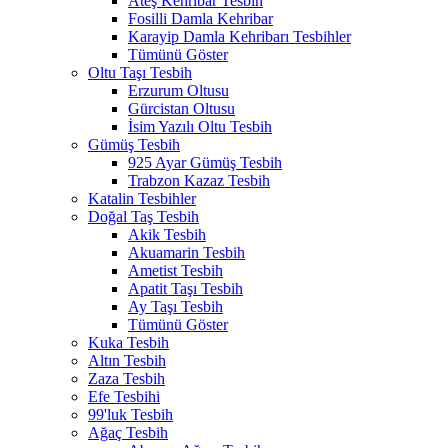
Ateş Kehribar Tesbih
Fosilli Damla Kehribar
Karayip Damla Kehribarı Tesbihler
Tümünü Göster
Oltu Taşı Tesbih
Erzurum Oltusu
Gürcistan Oltusu
İsim Yazılı Oltu Tesbih
Gümüş Tesbih
925 Ayar Gümüş Tesbih
Trabzon Kazaz Tesbih
Katalin Tesbihler
Doğal Taş Tesbih
Akik Tesbih
Akuamarin Tesbih
Ametist Tesbih
Apatit Taşı Tesbih
Ay Taşı Tesbih
Tümünü Göster
Kuka Tesbih
Altın Tesbih
Zaza Tesbih
Efe Tesbihi
99'luk Tesbih
Ağaç Tesbih