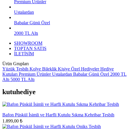
Premium Ürünler
Ustalardan
Babalar Günü Özel
2000 TL Altı
SHOWROOM
TOPTAN SATIŞ
İLETİŞİM
Ürün Grupları
Yüzük
Tesbih
Kolye
Bileklik
Kişiye Özel Hediyeler
Hediye
Kutuları
Premium Ürünler
Ustalardan
Babalar Günü Özel
2000 TL
Altı
5000 TL Altı
kutuhediye
Bafon Püskül İsimli ve Harfli Kutulu Sıkma Kehribar Tesbih
1.899,00 ₺