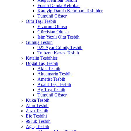
Ateş Kehribar Tesbih
Fosilli Damla Kehribar
Karayip Damla Kehribarı Tesbihler
Tümünü Göster
Oltu Taşı Tesbih
Erzurum Oltusu
Gürcistan Oltusu
İsim Yazılı Oltu Tesbih
Gümüş Tesbih
925 Ayar Gümüş Tesbih
Trabzon Kazaz Tesbih
Katalin Tesbihler
Doğal Taş Tesbih
Akik Tesbih
Akuamarin Tesbih
Ametist Tesbih
Apatit Taşı Tesbih
Ay Taşı Tesbih
Tümünü Göster
Kuka Tesbih
Altın Tesbih
Zaza Tesbih
Efe Tesbihi
99'luk Tesbih
Ağaç Tesbih