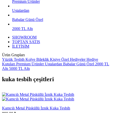
Premium Ürünler
Ustalardan
Babalar Günü Özel
2000 TL Altı
SHOWROOM
TOPTAN SATIŞ
İLETİŞİM
Ürün Grupları
Yüzük
Tesbih
Kolye
Bileklik
Kişiye Özel Hediyeler
Hediye
Kutuları
Premium Ürünler
Ustalardan
Babalar Günü Özel
2000 TL
Altı
5000 TL Altı
kuka tesbih çeşitleri
Kamçılı Metal Püsküllü İznik Kuka Tesbih