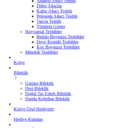
Abanoz Ağacı Tesbih
Diğer Ağaçlar
Kafur Ağacı Tesbih
Pelesenk Ağacı Tesbih
Tarçın Tesbih
Tümünü Göster
Hayvansal Tesbihler
Bufalo Boynuzu Tesbihler
Deve Kemiği Tesbihler
Koç Boynuzu Tesbihler
Minekâr Tesbihler
Kolye
Bileklik
Gümüş Bileklik
Deri Bileklik
Doğal Taş Erkek Bileklik
Damla Kehribar Bileklik
Kişiye Özel Hediyeler
Hediye Kutuları