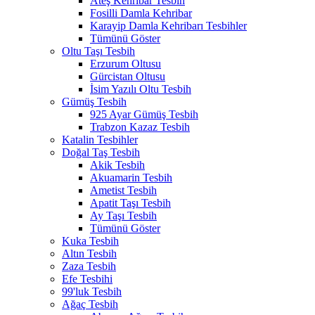
Ateş Kehribar Tesbih
Fosilli Damla Kehribar
Karayip Damla Kehribarı Tesbihler
Tümünü Göster
Oltu Taşı Tesbih
Erzurum Oltusu
Gürcistan Oltusu
İsim Yazılı Oltu Tesbih
Gümüş Tesbih
925 Ayar Gümüş Tesbih
Trabzon Kazaz Tesbih
Katalin Tesbihler
Doğal Taş Tesbih
Akik Tesbih
Akuamarin Tesbih
Ametist Tesbih
Apatit Taşı Tesbih
Ay Taşı Tesbih
Tümünü Göster
Kuka Tesbih
Altın Tesbih
Zaza Tesbih
Efe Tesbihi
99'luk Tesbih
Ağaç Tesbih