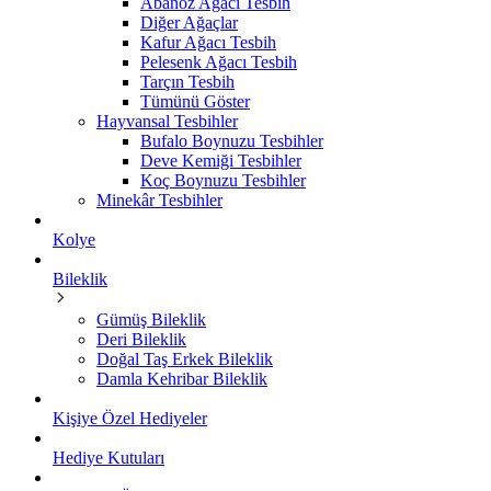
Abanoz Ağacı Tesbih
Diğer Ağaçlar
Kafur Ağacı Tesbih
Pelesenk Ağacı Tesbih
Tarçın Tesbih
Tümünü Göster
Hayvansal Tesbihler
Bufalo Boynuzu Tesbihler
Deve Kemiği Tesbihler
Koç Boynuzu Tesbihler
Minekâr Tesbihler
Kolye
Bileklik
Gümüş Bileklik
Deri Bileklik
Doğal Taş Erkek Bileklik
Damla Kehribar Bileklik
Kişiye Özel Hediyeler
Hediye Kutuları