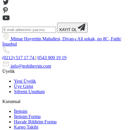
KAYIT OL
Mimar Hayrettin Mahallesi, Divan-ı Ali sokak, no 8C, Fatih/
İstanbul
(0212) 517 17 74
|
0543 909 19 19
info@tesbihevim.com
Üyelik
Yeni Üyelik
Üye Girişi
Şifremi Unuttum
Kurumsal
İletişim
İletişim Formu
Havale Bildirim Formu
Kargo Takibi