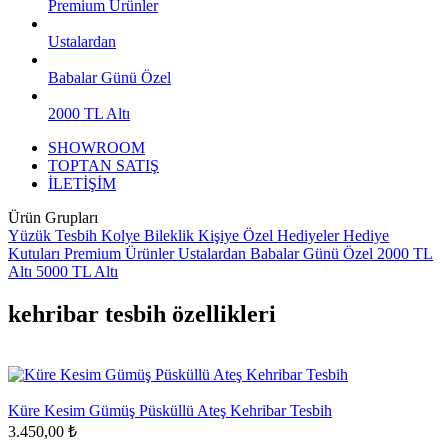
Premium Ürünler
Ustalardan
Babalar Günü Özel
2000 TL Altı
SHOWROOM
TOPTAN SATIŞ
İLETİŞİM
Ürün Grupları
Yüzük
Tesbih
Kolye
Bileklik
Kişiye Özel Hediyeler
Hediye
Kutuları
Premium Ürünler
Ustalardan
Babalar Günü Özel
2000 TL
Altı
5000 TL Altı
kehribar tesbih özellikleri
Küre Kesim Gümüş Püsküllü Ateş Kehribar Tesbih
3.450,00 ₺