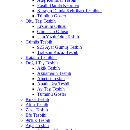
Ateş Kehribar Tesbih
Fosilli Damla Kehribar
Karayip Damla Kehribarı Tesbihler
Tümünü Göster
Oltu Taşı Tesbih
Erzurum Oltusu
Gürcistan Oltusu
İsim Yazılı Oltu Tesbih
Gümüş Tesbih
925 Ayar Gümüş Tesbih
Trabzon Kazaz Tesbih
Katalin Tesbihler
Doğal Taş Tesbih
Akik Tesbih
Akuamarin Tesbih
Ametist Tesbih
Apatit Taşı Tesbih
Ay Taşı Tesbih
Tümünü Göster
Kuka Tesbih
Altın Tesbih
Zaza Tesbih
Efe Tesbihi
99'luk Tesbih
Ağaç Tesbih