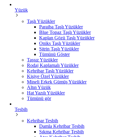
Yüzük
Taşlı Yüzükler
Paraiba Taşlı Yüzükler
Blue Topaz Taşlı Yüzükler
Kaplan Gözü Taşlı Yüzükler
Oniks Taşlı Yüzükler
Sitrin Taşlı Yüzükler
Tümünü Göster
Taşsız Yüzükler
Rodaj Kaplamalı Yüzükler
Kehribar Taşlı Yüzükler
Kişiye Özel Yüzükler
Mineli Erkek Gümüş Yüzükler
Altın Yüzük
Hat Yazılı Yüzükler
Tümünü gör
Tesbih
Kehribar Tesbih
Damla Kehribar Tesbih
Sıkma Kehribar Tesbih