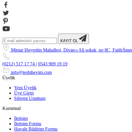
KAYIT OL
Mimar Hayrettin Mahallesi, Divan-ı Ali sokak, no 8C, Fatih/İsta
(0212) 517 17 74
|
0543 909 19 19
info@tesbihevim.com
Üyelik
Yeni Üyelik
Üye Girişi
Şifremi Unuttum
Kurumsal
İletişim
İletişim Formu
Havale Bildirim Formu