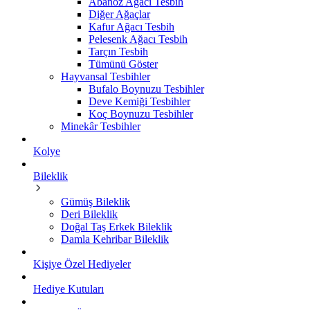
Abanoz Ağacı Tesbih
Diğer Ağaçlar
Kafur Ağacı Tesbih
Pelesenk Ağacı Tesbih
Tarçın Tesbih
Tümünü Göster
Hayvansal Tesbihler
Bufalo Boynuzu Tesbihler
Deve Kemiği Tesbihler
Koç Boynuzu Tesbihler
Minekâr Tesbihler
Kolye
Bileklik
Gümüş Bileklik
Deri Bileklik
Doğal Taş Erkek Bileklik
Damla Kehribar Bileklik
Kişiye Özel Hediyeler
Hediye Kutuları