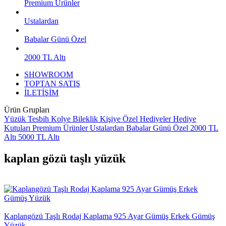
Premium Ürünler
Ustalardan
Babalar Günü Özel
2000 TL Altı
SHOWROOM
TOPTAN SATIŞ
İLETİŞİM
Ürün Grupları
Yüzük
Tesbih
Kolye
Bileklik
Kişiye Özel Hediyeler
Hediye
Kutuları
Premium Ürünler
Ustalardan
Babalar Günü Özel
2000 TL
Altı
5000 TL Altı
kaplan gözü taşlı yüzük
Kaplangözü Taşlı Rodaj Kaplama 925 Ayar Gümüş Erkek Gümüş
Yüzük