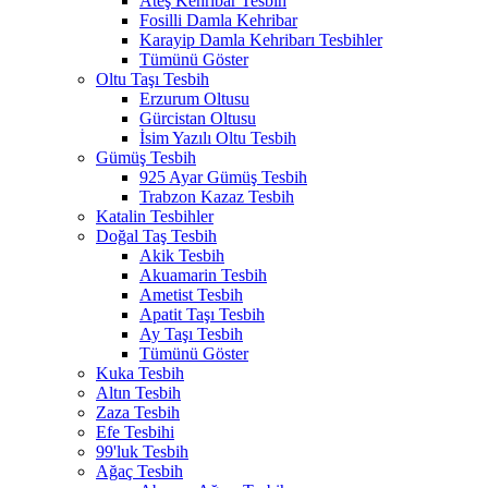
Ateş Kehribar Tesbih
Fosilli Damla Kehribar
Karayip Damla Kehribarı Tesbihler
Tümünü Göster
Oltu Taşı Tesbih
Erzurum Oltusu
Gürcistan Oltusu
İsim Yazılı Oltu Tesbih
Gümüş Tesbih
925 Ayar Gümüş Tesbih
Trabzon Kazaz Tesbih
Katalin Tesbihler
Doğal Taş Tesbih
Akik Tesbih
Akuamarin Tesbih
Ametist Tesbih
Apatit Taşı Tesbih
Ay Taşı Tesbih
Tümünü Göster
Kuka Tesbih
Altın Tesbih
Zaza Tesbih
Efe Tesbihi
99'luk Tesbih
Ağaç Tesbih