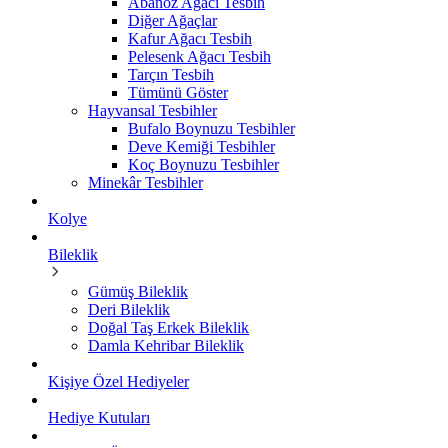
Abanoz Ağacı Tesbih
Diğer Ağaçlar
Kafur Ağacı Tesbih
Pelesenk Ağacı Tesbih
Tarçın Tesbih
Tümünü Göster
Hayvansal Tesbihler
Bufalo Boynuzu Tesbihler
Deve Kemiği Tesbihler
Koç Boynuzu Tesbihler
Minekâr Tesbihler
Kolye
Bileklik
Gümüş Bileklik
Deri Bileklik
Doğal Taş Erkek Bileklik
Damla Kehribar Bileklik
Kişiye Özel Hediyeler
Hediye Kutuları