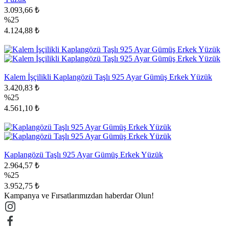
3.093,66 ₺
%25
4.124,88 ₺
Kalem İşçilikli Kaplangözü Taşlı 925 Ayar Gümüş Erkek Yüzük
3.420,83 ₺
%25
4.561,10 ₺
Kaplangözü Taşlı 925 Ayar Gümüş Erkek Yüzük
2.964,57 ₺
%25
3.952,75 ₺
Kampanya ve Fırsatlarımızdan haberdar Olun!