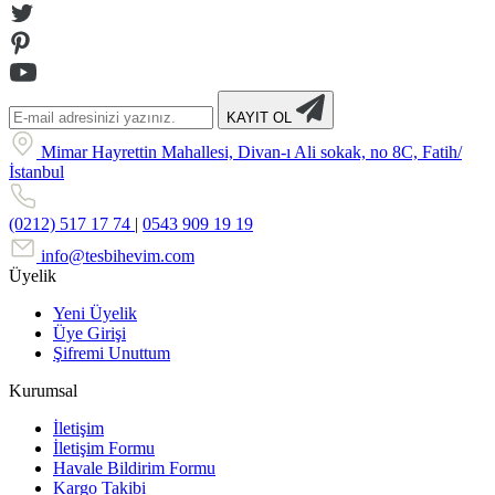
KAYIT OL
Mimar Hayrettin Mahallesi, Divan-ı Ali sokak, no 8C, Fatih/
İstanbul
(0212) 517 17 74
|
0543 909 19 19
info@tesbihevim.com
Üyelik
Yeni Üyelik
Üye Girişi
Şifremi Unuttum
Kurumsal
İletişim
İletişim Formu
Havale Bildirim Formu
Kargo Takibi