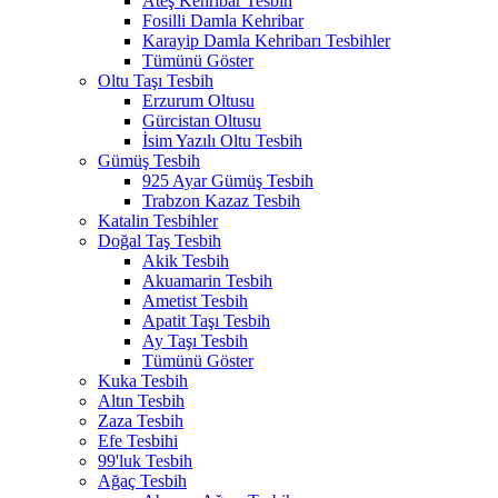
Ateş Kehribar Tesbih
Fosilli Damla Kehribar
Karayip Damla Kehribarı Tesbihler
Tümünü Göster
Oltu Taşı Tesbih
Erzurum Oltusu
Gürcistan Oltusu
İsim Yazılı Oltu Tesbih
Gümüş Tesbih
925 Ayar Gümüş Tesbih
Trabzon Kazaz Tesbih
Katalin Tesbihler
Doğal Taş Tesbih
Akik Tesbih
Akuamarin Tesbih
Ametist Tesbih
Apatit Taşı Tesbih
Ay Taşı Tesbih
Tümünü Göster
Kuka Tesbih
Altın Tesbih
Zaza Tesbih
Efe Tesbihi
99'luk Tesbih
Ağaç Tesbih