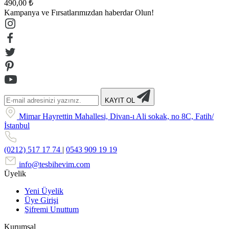
490,00 ₺
Kampanya ve Fırsatlarımızdan haberdar Olun!
KAYIT OL
Mimar Hayrettin Mahallesi, Divan-ı Ali sokak, no 8C, Fatih/
İstanbul
(0212) 517 17 74
|
0543 909 19 19
info@tesbihevim.com
Üyelik
Yeni Üyelik
Üye Girişi
Şifremi Unuttum
Kurumsal