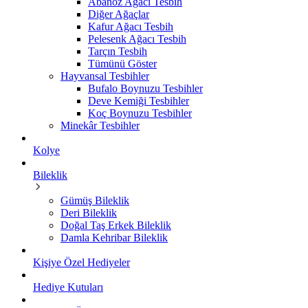
Abanoz Ağacı Tesbih
Diğer Ağaçlar
Kafur Ağacı Tesbih
Pelesenk Ağacı Tesbih
Tarçın Tesbih
Tümünü Göster
Hayvansal Tesbihler
Bufalo Boynuzu Tesbihler
Deve Kemiği Tesbihler
Koç Boynuzu Tesbihler
Minekâr Tesbihler
Kolye
Bileklik
Gümüş Bileklik
Deri Bileklik
Doğal Taş Erkek Bileklik
Damla Kehribar Bileklik
Kişiye Özel Hediyeler
Hediye Kutuları