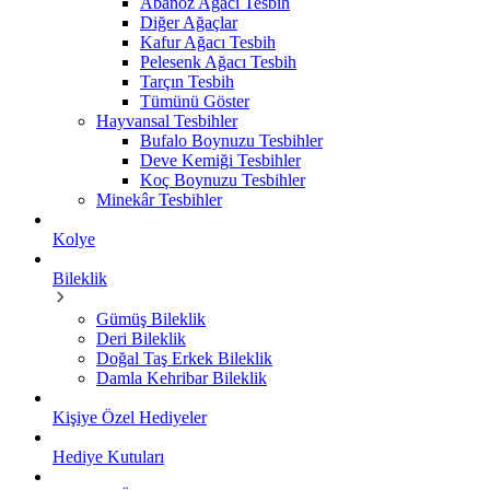
Abanoz Ağacı Tesbih
Diğer Ağaçlar
Kafur Ağacı Tesbih
Pelesenk Ağacı Tesbih
Tarçın Tesbih
Tümünü Göster
Hayvansal Tesbihler
Bufalo Boynuzu Tesbihler
Deve Kemiği Tesbihler
Koç Boynuzu Tesbihler
Minekâr Tesbihler
Kolye
Bileklik
Gümüş Bileklik
Deri Bileklik
Doğal Taş Erkek Bileklik
Damla Kehribar Bileklik
Kişiye Özel Hediyeler
Hediye Kutuları