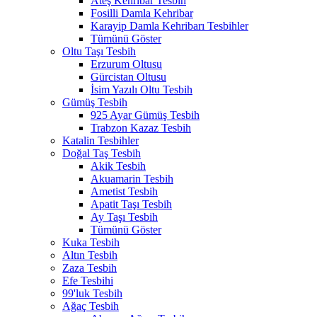
Ateş Kehribar Tesbih
Fosilli Damla Kehribar
Karayip Damla Kehribarı Tesbihler
Tümünü Göster
Oltu Taşı Tesbih
Erzurum Oltusu
Gürcistan Oltusu
İsim Yazılı Oltu Tesbih
Gümüş Tesbih
925 Ayar Gümüş Tesbih
Trabzon Kazaz Tesbih
Katalin Tesbihler
Doğal Taş Tesbih
Akik Tesbih
Akuamarin Tesbih
Ametist Tesbih
Apatit Taşı Tesbih
Ay Taşı Tesbih
Tümünü Göster
Kuka Tesbih
Altın Tesbih
Zaza Tesbih
Efe Tesbihi
99'luk Tesbih
Ağaç Tesbih