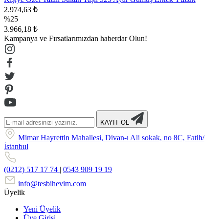
2.974,63 ₺
%25
3.966,18 ₺
Kampanya ve Fırsatlarımızdan haberdar Olun!
KAYIT OL
Mimar Hayrettin Mahallesi, Divan-ı Ali sokak, no 8C, Fatih/
İstanbul
(0212) 517 17 74
|
0543 909 19 19
info@tesbihevim.com
Üyelik
Yeni Üyelik
Üye Girişi