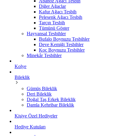
Abanoz Ağacı Tesbih
Diğer Ağaçlar
Kafur Ağacı Tesbih
Pelesenk Ağacı Tesbih
Tarçın Tesbih
Tümünü Göster
Hayvansal Tesbihler
Bufalo Boynuzu Tesbihler
Deve Kemiği Tesbihler
Koç Boynuzu Tesbihler
Minekâr Tesbihler
Kolye
Bileklik
Gümüş Bileklik
Deri Bileklik
Doğal Taş Erkek Bileklik
Damla Kehribar Bileklik
Kişiye Özel Hediyeler
Hediye Kutuları