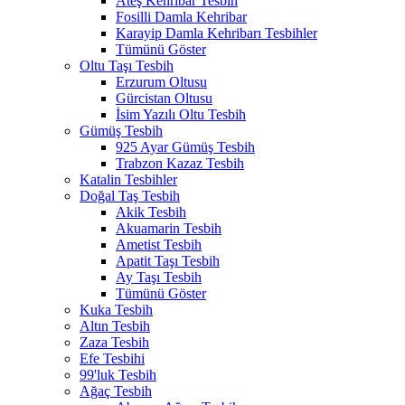
Ateş Kehribar Tesbih
Fosilli Damla Kehribar
Karayip Damla Kehribarı Tesbihler
Tümünü Göster
Oltu Taşı Tesbih
Erzurum Oltusu
Gürcistan Oltusu
İsim Yazılı Oltu Tesbih
Gümüş Tesbih
925 Ayar Gümüş Tesbih
Trabzon Kazaz Tesbih
Katalin Tesbihler
Doğal Taş Tesbih
Akik Tesbih
Akuamarin Tesbih
Ametist Tesbih
Apatit Taşı Tesbih
Ay Taşı Tesbih
Tümünü Göster
Kuka Tesbih
Altın Tesbih
Zaza Tesbih
Efe Tesbihi
99'luk Tesbih
Ağaç Tesbih