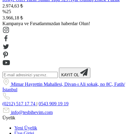
2.974,63 ₺
%25
3.966,18 ₺
Kampanya ve Fırsatlarımızdan haberdar Olun!
KAYIT OL
Mimar Hayrettin Mahallesi, Divan-ı Ali sokak, no 8C, Fatih/
İstanbul
(0212) 517 17 74
|
0543 909 19 19
info@tesbihevim.com
Üyelik
Yeni Üyelik
Üye Girişi