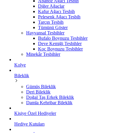
Abanoz Ağacı Tesbih
Diğer Ağaçlar
Kafur Ağacı Tesbih
Pelesenk Ağacı Tesbih
Tarçın Tesbih
Tümünü Göster
Hayvansal Tesbihler
Bufalo Boynuzu Tesbihler
Deve Kemiği Tesbihler
Koç Boynuzu Tesbihler
Minekâr Tesbihler
Kolye
Bileklik
Gümüş Bileklik
Deri Bileklik
Doğal Taş Erkek Bileklik
Damla Kehribar Bileklik
Kişiye Özel Hediyeler
Hediye Kutuları