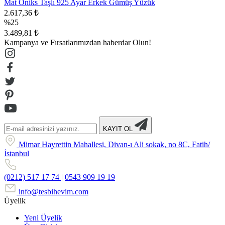
Mat Oniks Taşlı 925 Ayar Erkek Gümüş Yüzük
2.617,36 ₺
%25
3.489,81 ₺
Kampanya ve Fırsatlarımızdan haberdar Olun!
KAYIT OL
Mimar Hayrettin Mahallesi, Divan-ı Ali sokak, no 8C, Fatih/
İstanbul
(0212) 517 17 74
|
0543 909 19 19
info@tesbihevim.com
Üyelik
Yeni Üyelik