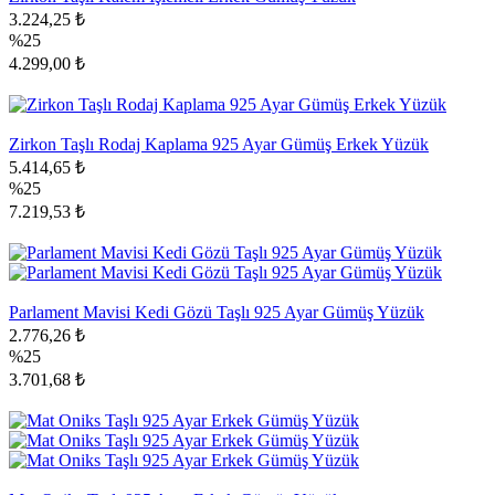
3.224,25 ₺
%25
4.299,00 ₺
Zirkon Taşlı Rodaj Kaplama 925 Ayar Gümüş Erkek Yüzük
5.414,65 ₺
%25
7.219,53 ₺
Parlament Mavisi Kedi Gözü Taşlı 925 Ayar Gümüş Yüzük
2.776,26 ₺
%25
3.701,68 ₺