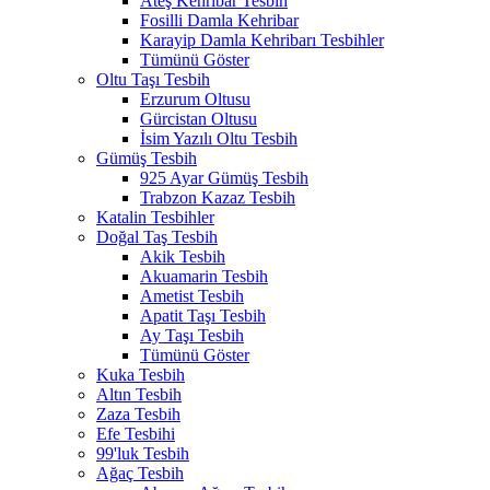
Ateş Kehribar Tesbih
Fosilli Damla Kehribar
Karayip Damla Kehribarı Tesbihler
Tümünü Göster
Oltu Taşı Tesbih
Erzurum Oltusu
Gürcistan Oltusu
İsim Yazılı Oltu Tesbih
Gümüş Tesbih
925 Ayar Gümüş Tesbih
Trabzon Kazaz Tesbih
Katalin Tesbihler
Doğal Taş Tesbih
Akik Tesbih
Akuamarin Tesbih
Ametist Tesbih
Apatit Taşı Tesbih
Ay Taşı Tesbih
Tümünü Göster
Kuka Tesbih
Altın Tesbih
Zaza Tesbih
Efe Tesbihi
99'luk Tesbih
Ağaç Tesbih