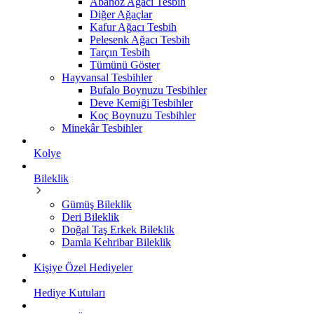
Abanoz Ağacı Tesbih
Diğer Ağaçlar
Kafur Ağacı Tesbih
Pelesenk Ağacı Tesbih
Tarçın Tesbih
Tümünü Göster
Hayvansal Tesbihler
Bufalo Boynuzu Tesbihler
Deve Kemiği Tesbihler
Koç Boynuzu Tesbihler
Minekâr Tesbihler
Kolye
Bileklik
Gümüş Bileklik
Deri Bileklik
Doğal Taş Erkek Bileklik
Damla Kehribar Bileklik
Kişiye Özel Hediyeler
Hediye Kutuları