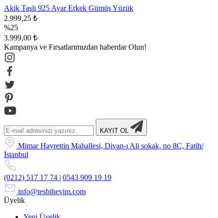
Akik Taşlı 925 Ayar Erkek Gümüş Yüzük
2.999,25 ₺
%25
3.999,00 ₺
Kampanya ve Fırsatlarımızdan haberdar Olun!
KAYIT OL
Mimar Hayrettin Mahallesi, Divan-ı Ali sokak, no 8C, Fatih/
İstanbul
(0212) 517 17 74
|
0543 909 19 19
info@tesbihevim.com
Üyelik
Yeni Üyelik