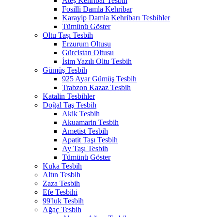
Ateş Kehribar Tesbih
Fosilli Damla Kehribar
Karayip Damla Kehribarı Tesbihler
Tümünü Göster
Oltu Taşı Tesbih
Erzurum Oltusu
Gürcistan Oltusu
İsim Yazılı Oltu Tesbih
Gümüş Tesbih
925 Ayar Gümüş Tesbih
Trabzon Kazaz Tesbih
Katalin Tesbihler
Doğal Taş Tesbih
Akik Tesbih
Akuamarin Tesbih
Ametist Tesbih
Apatit Taşı Tesbih
Ay Taşı Tesbih
Tümünü Göster
Kuka Tesbih
Altın Tesbih
Zaza Tesbih
Efe Tesbihi
99'luk Tesbih
Ağaç Tesbih